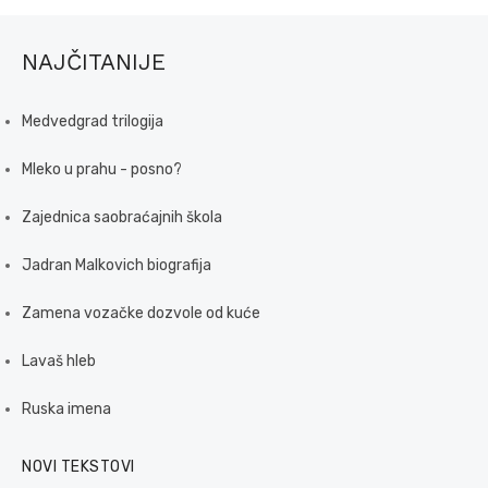
NAJČITANIJE
Medvedgrad trilogija
Mleko u prahu - posno?
Zajednica saobraćajnih škola
Jadran Malkovich biografija
Zamena vozačke dozvole od kuće
Lavaš hleb
Ruska imena
NOVI TEKSTOVI