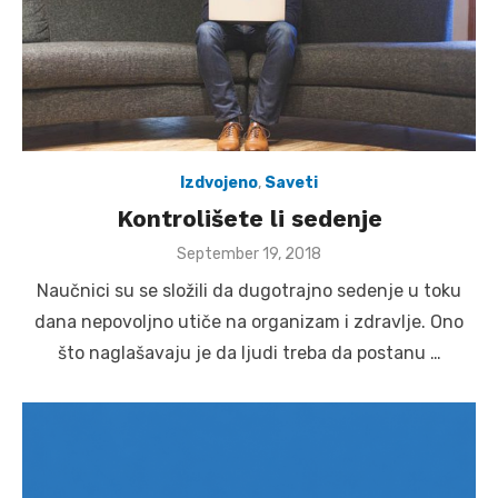
Izdvojeno
,
Saveti
Kontrolišete li sedenje
Posted
September 19, 2018
on
Naučnici su se složili da dugotrajno sedenje u toku
dana nepovoljno utiče na organizam i zdravlje. Ono
što naglašavaju je da ljudi treba da postanu …