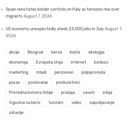
Spain reinstates border controls on Italy as tensions rise over
migrants
August 7, 2026
US economy unexpectedly sheds 23,000 jobs in July
August 7,
2026
akcije
Beograd
berza
biznis
ekologija
ekonomija
Evropska Unija
internet
konkurs
marketing
mladi
penzioneri
poljoprivreda
posao
poslovanje
preduzetnici
Privredna komora Srbije
prodaja
saveti
srbija
trgovina na berzi
turizam
video
zapošljavanje
zdravlje