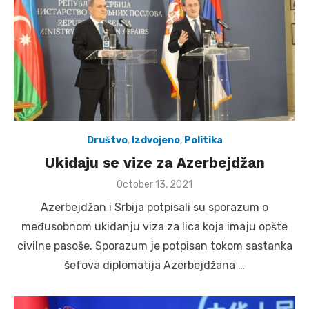
Društvo
,
Izdvojeno
,
Politika
Ukidaju se vize za Azerbejdžan
Posted
October 13, 2021
on
Azerbejdžan i Srbija potpisali su sporazum o
međusobnom ukidanju viza za lica koja imaju opšte
civilne pasoše. Sporazum je potpisan tokom sastanka
šefova diplomatija Azerbejdžana …