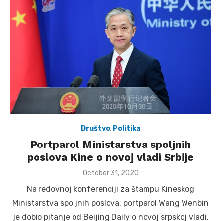
Društvo
,
Politika
Portparol Ministarstva spoljnih
poslova Kine o novoj vladi Srbije
Posted
October 31, 2020
on
Na redovnoj konferenciji za štampu Kineskog
Ministarstva spoljnih poslova, portparol Wang Wenbin
je dobio pitanje od Beijing Daily o novoj srpskoj vladi.