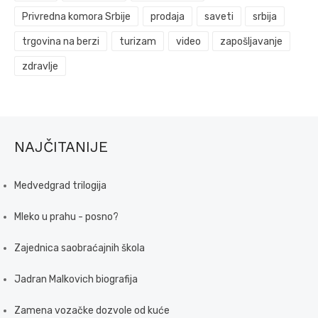
Privredna komora Srbije
prodaja
saveti
srbija
trgovina na berzi
turizam
video
zapošljavanje
zdravlje
NAJČITANIJE
Medvedgrad trilogija
Mleko u prahu - posno?
Zajednica saobraćajnih škola
Jadran Malkovich biografija
Zamena vozačke dozvole od kuće