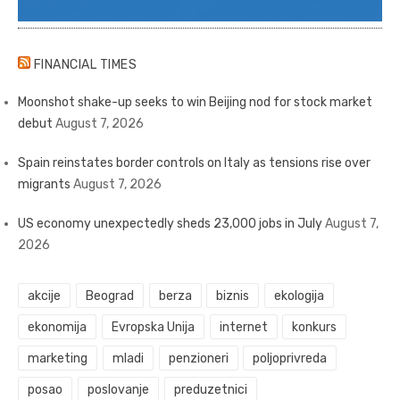
FINANCIAL TIMES
Moonshot shake-up seeks to win Beijing nod for stock market
debut
August 7, 2026
Spain reinstates border controls on Italy as tensions rise over
migrants
August 7, 2026
US economy unexpectedly sheds 23,000 jobs in July
August 7,
2026
akcije
Beograd
berza
biznis
ekologija
ekonomija
Evropska Unija
internet
konkurs
marketing
mladi
penzioneri
poljoprivreda
posao
poslovanje
preduzetnici