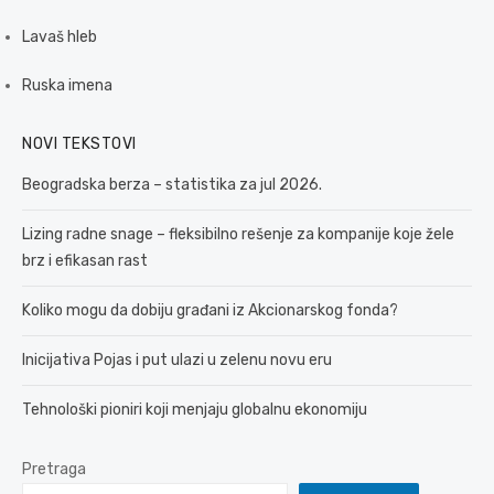
Lavaš hleb
Ruska imena
NOVI TEKSTOVI
Beogradska berza – statistika za jul 2026.
Lizing radne snage – fleksibilno rešenje za kompanije koje žele
brz i efikasan rast
Koliko mogu da dobiju građani iz Akcionarskog fonda?
Inicijativa Pojas i put ulazi u zelenu novu eru
Tehnološki pioniri koji menjaju globalnu ekonomiju
Pretraga