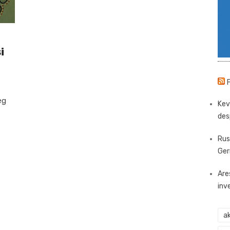
i
eg
Kev
des
Rus
Ger
Are
inv
ak