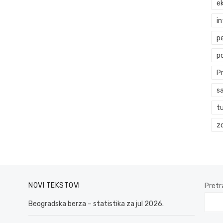
ek
i
p
p
P
s
t
zd
NOVI TEKSTOVI
Pretr
Beogradska berza – statistika za jul 2026.