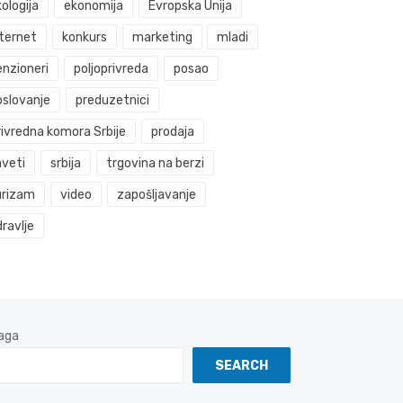
ologija
ekonomija
Evropska Unija
nternet
konkurs
marketing
mladi
enzioneri
poljoprivreda
posao
oslovanje
preduzetnici
rivredna komora Srbije
prodaja
aveti
srbija
trgovina na berzi
urizam
video
zapošljavanje
ravlje
aga
SEARCH