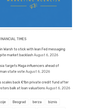
FINANCIAL TIMES
in Warsh to stick with lean Fed messaging
pite market backlash
August 6, 2026
sia targets Maga influencers ahead of
man state vote
August 6, 2026
s scales back €1bn private credit fund after
estors balk at loan valuations
August 6, 2026
cije
Beograd
berza
biznis