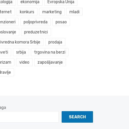
ologija
ekonomija
Evropska Unija
nternet
konkurs
marketing
mladi
enzioneri
poljoprivreda
posao
oslovanje
preduzetnici
rivredna komora Srbije
prodaja
aveti
srbija
trgovina na berzi
urizam
video
zapošljavanje
ravlje
aga
SEARCH