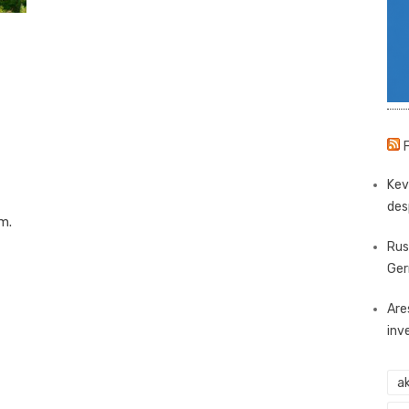
Kev
des
m.
Rus
Ger
Are
inv
ak