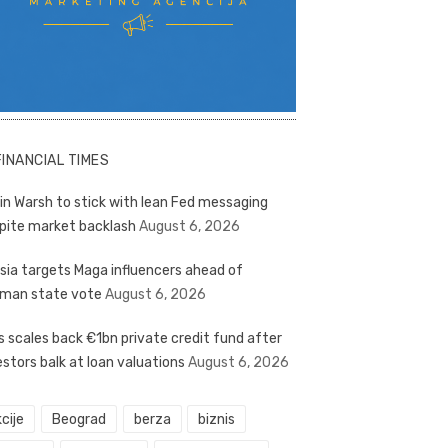
FINANCIAL TIMES
in Warsh to stick with lean Fed messaging
pite market backlash
August 6, 2026
sia targets Maga influencers ahead of
man state vote
August 6, 2026
s scales back €1bn private credit fund after
estors balk at loan valuations
August 6, 2026
cije
Beograd
berza
biznis