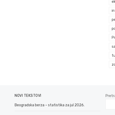
ek
i
p
p
P
s
t
zd
NOVI TEKSTOVI
Pretr
Beogradska berza – statistika za jul 2026.