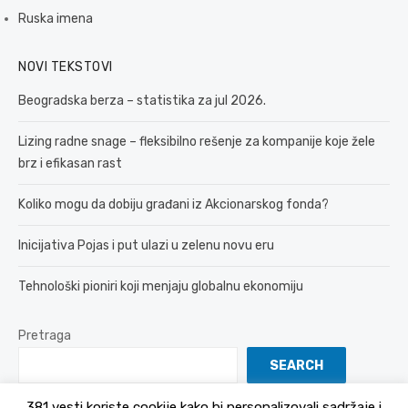
Ruska imena
NOVI TEKSTOVI
Beogradska berza – statistika za jul 2026.
Lizing radne snage – fleksibilno rešenje za kompanije koje žele
brz i efikasan rast
Koliko mogu da dobiju građani iz Akcionarskog fonda?
Inicijativa Pojas i put ulazi u zelenu novu eru
Tehnološki pioniri koji menjaju globalnu ekonomiju
Pretraga
SEARCH
381 vesti koriste cookije kako bi personalizovali sadržaje i