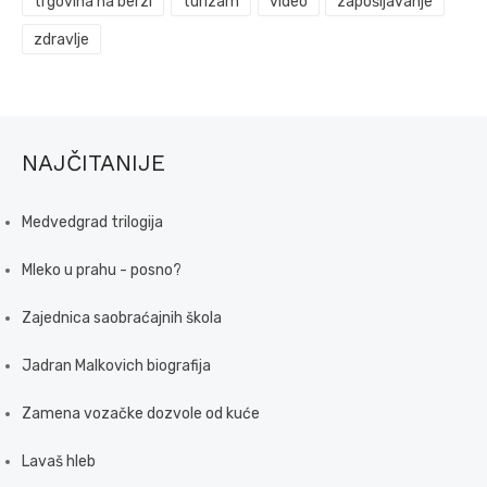
trgovina na berzi
turizam
video
zapošljavanje
zdravlje
NAJČITANIJE
Medvedgrad trilogija
Mleko u prahu - posno?
Zajednica saobraćajnih škola
Jadran Malkovich biografija
Zamena vozačke dozvole od kuće
Lavaš hleb