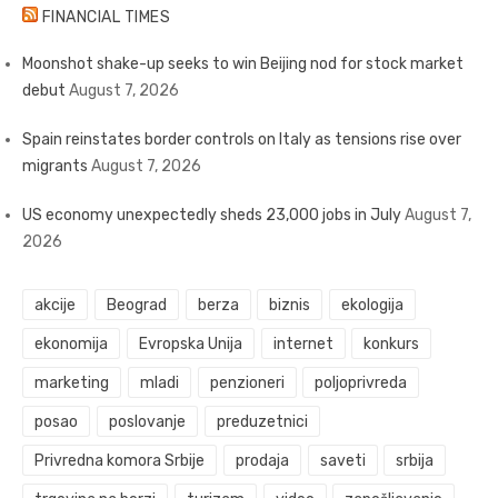
FINANCIAL TIMES
Moonshot shake-up seeks to win Beijing nod for stock market
debut
August 7, 2026
Spain reinstates border controls on Italy as tensions rise over
migrants
August 7, 2026
US economy unexpectedly sheds 23,000 jobs in July
August 7,
2026
akcije
Beograd
berza
biznis
ekologija
ekonomija
Evropska Unija
internet
konkurs
marketing
mladi
penzioneri
poljoprivreda
posao
poslovanje
preduzetnici
Privredna komora Srbije
prodaja
saveti
srbija