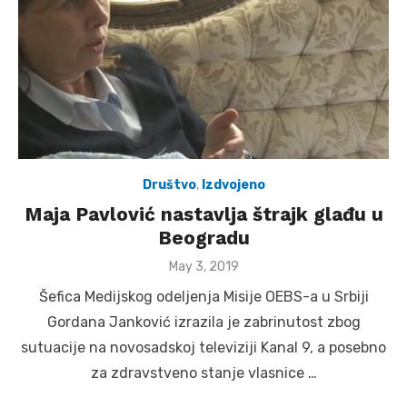
Društvo
,
Izdvojeno
Maja Pavlović nastavlja štrajk glađu u
Beogradu
Posted
May 3, 2019
on
Šefica Medijskog odeljenja Misije OEBS-a u Srbiji
Gordana Janković izrazila je zabrinutost zbog
sutuacije na novosadskoj televiziji Kanal 9, a posebno
za zdravstveno stanje vlasnice …