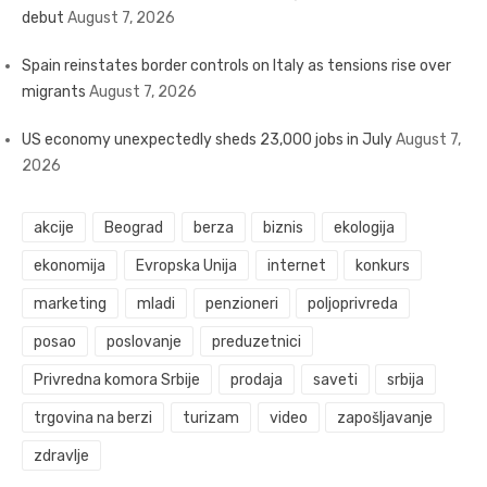
debut
August 7, 2026
Spain reinstates border controls on Italy as tensions rise over
migrants
August 7, 2026
US economy unexpectedly sheds 23,000 jobs in July
August 7,
2026
akcije
Beograd
berza
biznis
ekologija
ekonomija
Evropska Unija
internet
konkurs
marketing
mladi
penzioneri
poljoprivreda
posao
poslovanje
preduzetnici
Privredna komora Srbije
prodaja
saveti
srbija
trgovina na berzi
turizam
video
zapošljavanje
zdravlje