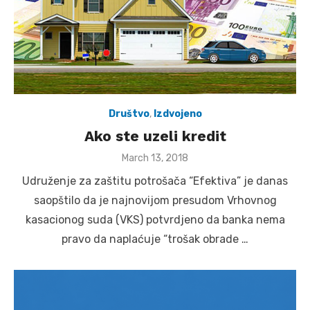
Društvo
,
Izdvojeno
Ako ste uzeli kredit
Posted
March 13, 2018
on
Udruženje za zaštitu potrošača “Efektiva” je danas
saopštilo da je najnovijom presudom Vrhovnog
kasacionog suda (VKS) potvrdjeno da banka nema
pravo da naplaćuje “trošak obrade …