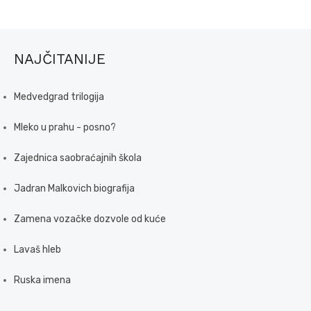
NAJČITANIJE
Medvedgrad trilogija
Mleko u prahu - posno?
Zajednica saobraćajnih škola
Jadran Malkovich biografija
Zamena vozačke dozvole od kuće
Lavaš hleb
Ruska imena