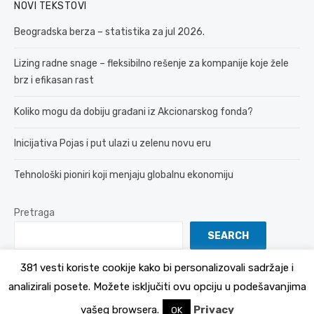
NOVI TEKSTOVI
Beogradska berza – statistika za jul 2026.
Lizing radne snage – fleksibilno rešenje za kompanije koje žele
brz i efikasan rast
Koliko mogu da dobiju građani iz Akcionarskog fonda?
Inicijativa Pojas i put ulazi u zelenu novu eru
Tehnološki pioniri koji menjaju globalnu ekonomiju
Pretraga
SEARCH
381 vesti koriste cookije kako bi personalizovali sadržaje i
analizirali posete. Možete isključiti ovu opciju u podešavanjima
© 2026 381 vesti
Politika Privatnosti
vašeg browsera.
Privacy
OK