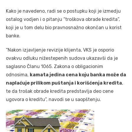
Kako je navedeno, radi se o postupku koji je izmedju
ostalog vodjen i o pitanju “troškova obrade kredita”,
koji je u tom delu bio pravnosnažno okončan u korist
banke.
“Nakon izjavljenje revizije klijenta, VKS je osporio
ovakvu odluku nižestepenih sudova ukazavši da je
saglasno Članu 1065. Zakona o obligacionim
odnosima,
kamata jedina cena koju banka može da
naplaćuje prilikom puštanja i korišćenja kredita
,
te da trošak obrade kredita predstavlja deo cene
ugovora o kreditu”, navodi se u saopštenju.