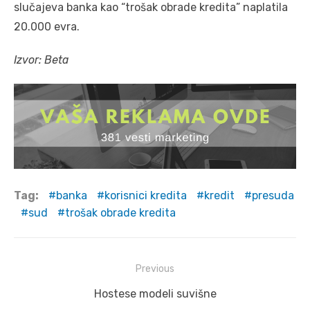
slučajeva banka kao “trošak obrade kredita” naplatila
20.000 evra.
Izvor: Beta
Tag:
banka
korisnici kredita
kredit
presuda
sud
trošak obrade kredita
Post
Previous
navigation
Previous
Hostese modeli suvišne