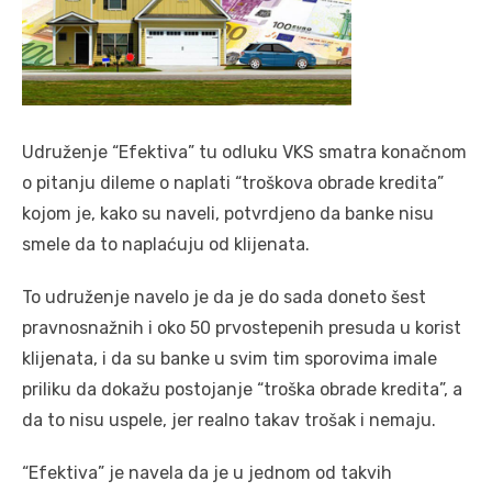
Udruženje “Efektiva” tu odluku VKS smatra konačnom
o pitanju dileme o naplati “troškova obrade kredita”
kojom je, kako su naveli, potvrdjeno da banke nisu
smele da to naplaćuju od klijenata.
To udruženje navelo je da je do sada doneto šest
pravnosnažnih i oko 50 prvostepenih presuda u korist
klijenata, i da su banke u svim tim sporovima imale
priliku da dokažu postojanje “troška obrade kredita”, a
da to nisu uspele, jer realno takav trošak i nemaju.
“Efektiva” je navela da je u jednom od takvih