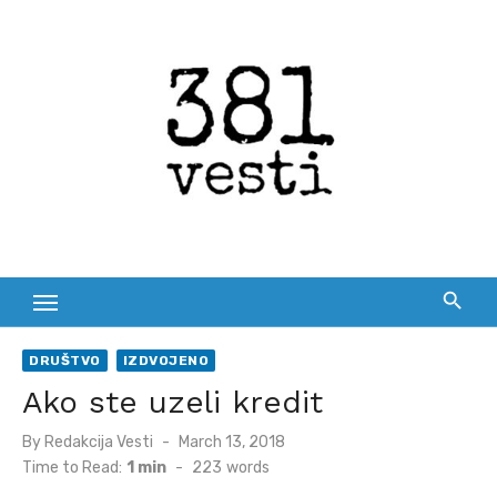
Skip
to
content
DRUŠTVO
IZDVOJENO
Ako ste uzeli kredit
Posted
By
Redakcija Vesti
March 13, 2018
on
Time to Read:
1 min
-
223
words