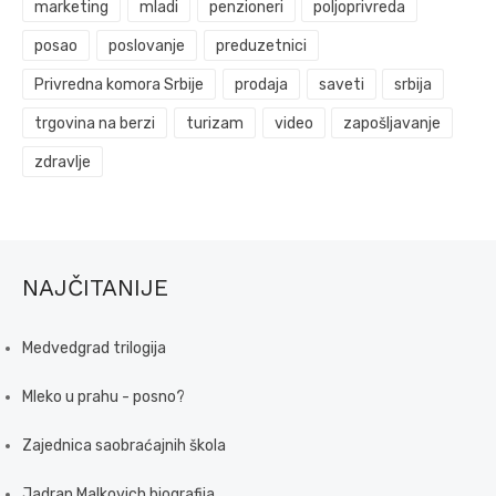
marketing
mladi
penzioneri
poljoprivreda
posao
poslovanje
preduzetnici
Privredna komora Srbije
prodaja
saveti
srbija
trgovina na berzi
turizam
video
zapošljavanje
zdravlje
NAJČITANIJE
Medvedgrad trilogija
Mleko u prahu - posno?
Zajednica saobraćajnih škola
Jadran Malkovich biografija