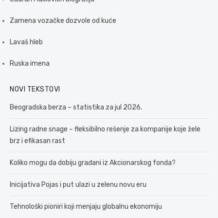
Zamena vozačke dozvole od kuće
Lavaš hleb
Ruska imena
NOVI TEKSTOVI
Beogradska berza – statistika za jul 2026.
Lizing radne snage – fleksibilno rešenje za kompanije koje žele
brz i efikasan rast
Koliko mogu da dobiju građani iz Akcionarskog fonda?
Inicijativa Pojas i put ulazi u zelenu novu eru
Tehnološki pioniri koji menjaju globalnu ekonomiju