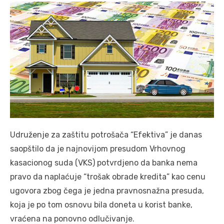
Udruženje za zaštitu potrošača “Efektiva” je danas
saopštilo da je najnovijom presudom Vrhovnog
kasacionog suda (VKS) potvrdjeno da banka nema
pravo da naplaćuje “trošak obrade kredita” kao cenu
ugovora zbog čega je jedna pravnosnažna presuda,
koja je po tom osnovu bila doneta u korist banke,
vraćena na ponovno odlučivanje.