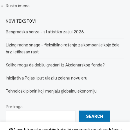
Ruska imena
NOVI TEKSTOVI
Beogradska berza – statistika za jul 2026.
Lizing radne snage – fleksibilno rešenje za kompanije koje žele
brz i efikasan rast
Koliko mogu da dobiju građani iz Akcionarskog fonda?
Inicijativa Pojas i put ulazi u zelenu novu eru
Tehnološki pioniri koji menjaju globalnu ekonomiju
Pretraga
SEARCH
381 vesti koriste cookije kako bi personalizovali sadržaje i