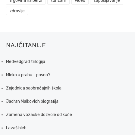
trgovina na berzi
turizam
video
zapošljavanje
zdravlje
NAJČITANIJE
Medvedgrad trilogija
Mleko u prahu - posno?
Zajednica saobraćajnih škola
Jadran Malkovich biografija
Zamena vozačke dozvole od kuće
Lavaš hleb