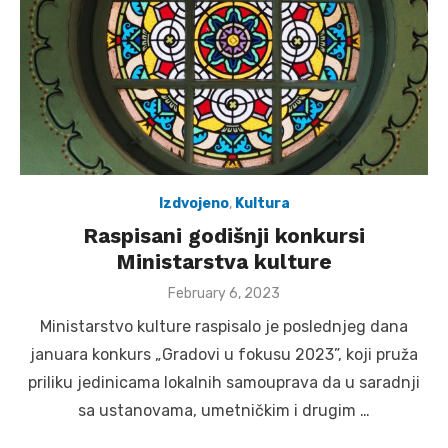
Izdvojeno
,
Kultura
Raspisani godišnji konkursi
Ministarstva kulture
Posted
February 6, 2023
on
Ministarstvo kulture raspisalo je poslednjeg dana
januara konkurs „Gradovi u fokusu 2023”, koji pruža
priliku jedinicama lokalnih samouprava da u saradnji
sa ustanovama, umetničkim i drugim …