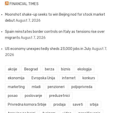
FINANCIAL TIMES
Moonshot shake-up seeks to win Beijing nod for stock market
debut
August 7, 2026
Spain reinstates border controls on Italy as tensions rise over
migrants
August 7, 2026
US economy unexpectedly sheds 23,000 jobs in July
August 7,
2026
akcije
Beograd
berza
biznis
ekologija
ekonomija
Evropska Unija
internet
konkurs
marketing
mladi
penzioneri
poljoprivreda
posao
poslovanje
preduzetnici
Privredna komora Srbije
prodaja
saveti
srbija