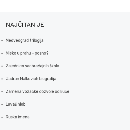
NAJČITANIJE
Medvedgrad trilogija
Mleko u prahu - posno?
Zajednica saobraćajnih škola
Jadran Malkovich biografija
Zamena vozačke dozvole od kuće
Lavaš hleb
Ruska imena