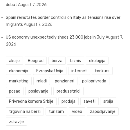
debut
August 7, 2026
Spain reinstates border controls on Italy as tensions rise over
migrants
August 7, 2026
US economy unexpectedly sheds 23,000 jobs in July
August 7,
2026
akcije
Beograd
berza
biznis
ekologija
ekonomija
Evropska Unija
internet
konkurs
marketing
mladi
penzioneri
poljoprivreda
posao
poslovanje
preduzetnici
Privredna komora Srbije
prodaja
saveti
srbija
trgovina na berzi
turizam
video
zapošljavanje
zdravlje