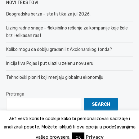
NOVI TEKSTOVI
Beogradska berza – statistika za jul 2026.
Lizing radne snage – fleksibilno rešenje za kompanije koje žele
brz i efikasan rast
Koliko mogu da dobiju građani iz Akcionarskog fonda?
Inicijativa Pojas i put ulazi u zelenu novu eru
Tehnološki pioniri koji menjaju globalnu ekonomiju
Pretraga
SEARCH
381 vesti koriste cookije kako bi personalizovali sadržaje i
analizirali posete. Možete isključiti ovu opciju u podešavanjima
© 2026 381 vesti
Politika Privatnosti
vašeg browsera.
Privacy
OK