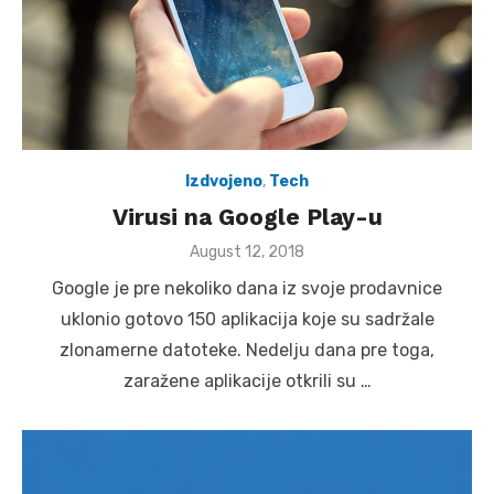
Izdvojeno
,
Tech
Virusi na Google Play-u
Posted
August 12, 2018
on
Google je pre nekoliko dana iz svoje prodavnice
uklonio gotovo 150 aplikacija koje su sadržale
zlonamerne datoteke. Nedelju dana pre toga,
zaražene aplikacije otkrili su …