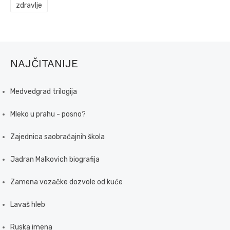
zdravlje
NAJČITANIJE
Medvedgrad trilogija
Mleko u prahu - posno?
Zajednica saobraćajnih škola
Jadran Malkovich biografija
Zamena vozačke dozvole od kuće
Lavaš hleb
Ruska imena