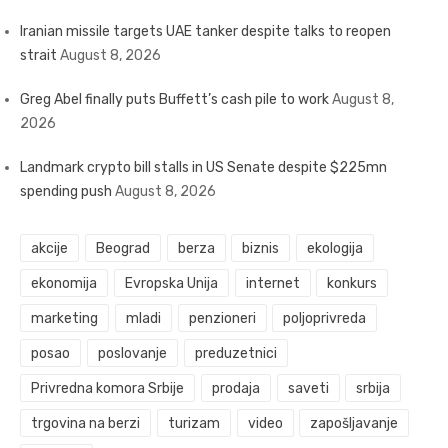
Iranian missile targets UAE tanker despite talks to reopen
strait
August 8, 2026
Greg Abel finally puts Buffett’s cash pile to work
August 8,
2026
Landmark crypto bill stalls in US Senate despite $225mn
spending push
August 8, 2026
akcije
Beograd
berza
biznis
ekologija
ekonomija
Evropska Unija
internet
konkurs
marketing
mladi
penzioneri
poljoprivreda
posao
poslovanje
preduzetnici
Privredna komora Srbije
prodaja
saveti
srbija
trgovina na berzi
turizam
video
zapošljavanje