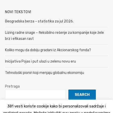
NOVI TEKSTOVI
Beogradska berza – statistika za jul 2026.
Lizing radne snage – fleksibilno rešenje za kompanije koje žele
brz i efikasan rast
Koliko mogu da dobiju građani iz Akcionarskog fonda?
Inicijativa Pojas i put ulazi u zelenu novu eru
Tehnološki pioniri koji menjaju globalnu ekonomiju
Pretraga
SEARCH
381 vesti koriste cookije kako bi personalizovali sadržaje i