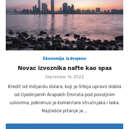
Ekonomija
,
Izdvojeno
Novac izvoznika nafte kao spas
Posted
September 16, 2022
on
Kredit od milijardu dolara, koji je Srbija upravo dobila
od Ujedinjenih Arapskih Emirata pod povoljnim
uslovima, pokrenuo je komentare stručnjaka i laika.
Najčešće pitanje je …