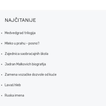
NAJČITANIJE
Medvedgrad trilogija
Mleko u prahu - posno?
Zajednica saobraćajnih škola
Jadran Malkovich biografija
Zamena vozačke dozvole od kuće
Lavaš hleb
Ruska imena