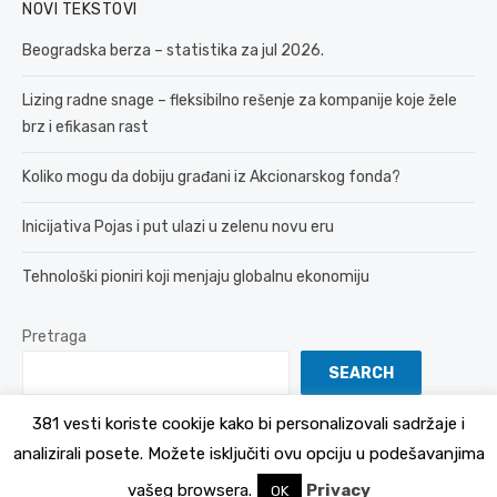
NOVI TEKSTOVI
Beogradska berza – statistika za jul 2026.
Lizing radne snage – fleksibilno rešenje za kompanije koje žele
brz i efikasan rast
Koliko mogu da dobiju građani iz Akcionarskog fonda?
Inicijativa Pojas i put ulazi u zelenu novu eru
Tehnološki pioniri koji menjaju globalnu ekonomiju
Pretraga
SEARCH
381 vesti koriste cookije kako bi personalizovali sadržaje i
analizirali posete. Možete isključiti ovu opciju u podešavanjima
© 2026 381 vesti
Politika Privatnosti
vašeg browsera.
Privacy
OK