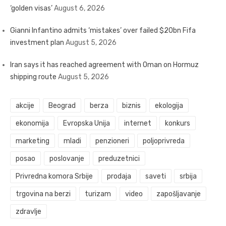
‘golden visas’
August 6, 2026
Gianni Infantino admits ‘mistakes’ over failed $20bn Fifa
investment plan
August 5, 2026
Iran says it has reached agreement with Oman on Hormuz
shipping route
August 5, 2026
akcije
Beograd
berza
biznis
ekologija
ekonomija
Evropska Unija
internet
konkurs
marketing
mladi
penzioneri
poljoprivreda
posao
poslovanje
preduzetnici
Privredna komora Srbije
prodaja
saveti
srbija
trgovina na berzi
turizam
video
zapošljavanje
zdravlje