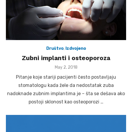
Društvo
,
Izdvojeno
Zubni implanti i osteoporoza
Posted
May 2, 2018
on
Pitanje koje stariji pacijenti često postavljaju
stomatologu kada žele da nedostatak zuba
nadoknade zubnim implantima je – šta se dešava ako
postoji sklonost kao osteoporozi …