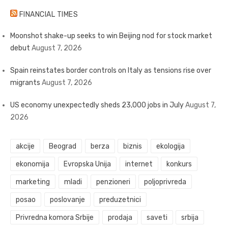
FINANCIAL TIMES
Moonshot shake-up seeks to win Beijing nod for stock market
debut
August 7, 2026
Spain reinstates border controls on Italy as tensions rise over
migrants
August 7, 2026
US economy unexpectedly sheds 23,000 jobs in July
August 7,
2026
akcije
Beograd
berza
biznis
ekologija
ekonomija
Evropska Unija
internet
konkurs
marketing
mladi
penzioneri
poljoprivreda
posao
poslovanje
preduzetnici
Privredna komora Srbije
prodaja
saveti
srbija