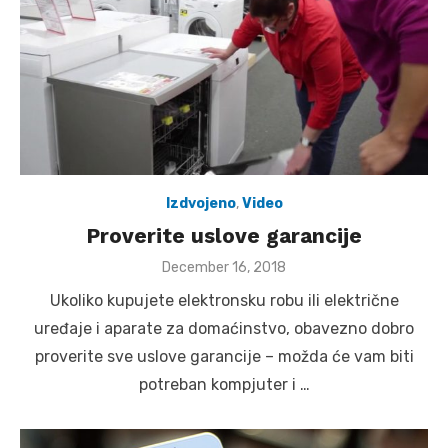
Izdvojeno
,
Video
Proverite uslove garancije
Posted
December 16, 2018
on
Ukoliko kupujete elektronsku robu ili električne
uređaje i aparate za domaćinstvo, obavezno dobro
proverite sve uslove garancije – možda će vam biti
potreban kompjuter i …