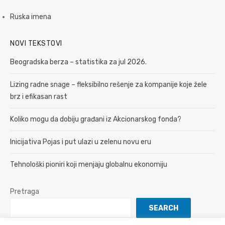
Ruska imena
NOVI TEKSTOVI
Beogradska berza – statistika za jul 2026.
Lizing radne snage – fleksibilno rešenje za kompanije koje žele
brz i efikasan rast
Koliko mogu da dobiju građani iz Akcionarskog fonda?
Inicijativa Pojas i put ulazi u zelenu novu eru
Tehnološki pioniri koji menjaju globalnu ekonomiju
Pretraga
SEARCH