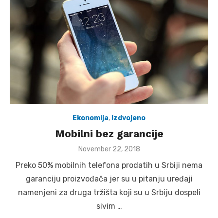
Ekonomija
,
Izdvojeno
Mobilni bez garancije
Posted
November 22, 2018
on
Preko 50% mobilnih telefona prodatih u Srbiji nema
garanciju proizvođača jer su u pitanju uređaji
namenjeni za druga tržišta koji su u Srbiju dospeli
sivim …