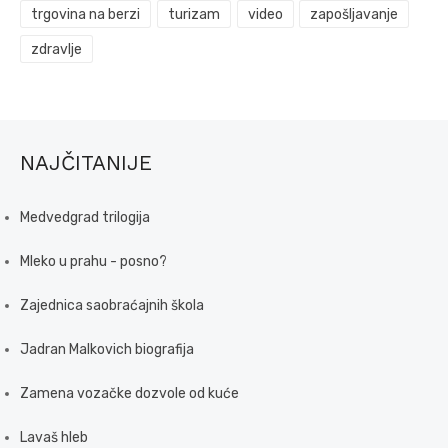
trgovina na berzi
turizam
video
zapošljavanje
zdravlje
NAJČITANIJE
Medvedgrad trilogija
Mleko u prahu - posno?
Zajednica saobraćajnih škola
Jadran Malkovich biografija
Zamena vozačke dozvole od kuće
Lavaš hleb