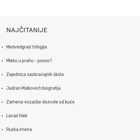
NAJČITANIJE
Medvedgrad trilogija
Mleko u prahu - posno?
Zajednica saobraćajnih škola
Jadran Malkovich biografija
Zamena vozačke dozvole od kuće
Lavaš hleb
Ruska imena