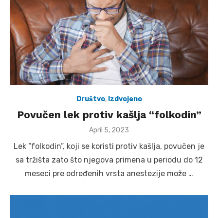
Društvo
,
Izdvojeno
Povučen lek protiv kašlja “folkodin”
Posted
April 5, 2023
on
Lek “folkodin”, koji se koristi protiv kašlja, povučen je
sa tržišta zato što njegova primena u periodu do 12
meseci pre određenih vrsta anestezije može …