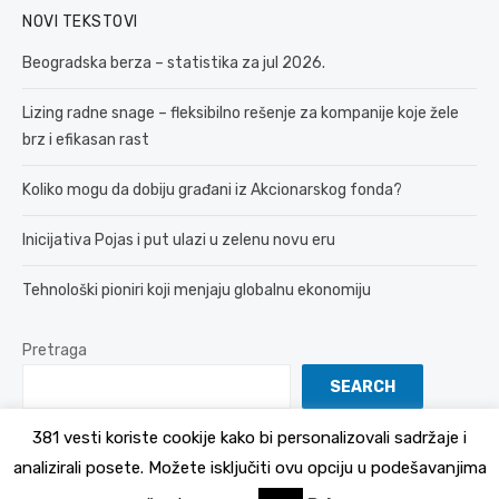
NOVI TEKSTOVI
Beogradska berza – statistika za jul 2026.
Lizing radne snage – fleksibilno rešenje za kompanije koje žele
brz i efikasan rast
Koliko mogu da dobiju građani iz Akcionarskog fonda?
Inicijativa Pojas i put ulazi u zelenu novu eru
Tehnološki pioniri koji menjaju globalnu ekonomiju
Pretraga
SEARCH
381 vesti koriste cookije kako bi personalizovali sadržaje i
analizirali posete. Možete isključiti ovu opciju u podešavanjima
© 2026 381 vesti
Politika Privatnosti