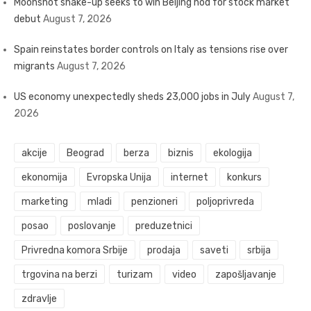
Moonshot shake-up seeks to win Beijing nod for stock market
debut
August 7, 2026
Spain reinstates border controls on Italy as tensions rise over
migrants
August 7, 2026
US economy unexpectedly sheds 23,000 jobs in July
August 7,
2026
akcije
Beograd
berza
biznis
ekologija
ekonomija
Evropska Unija
internet
konkurs
marketing
mladi
penzioneri
poljoprivreda
posao
poslovanje
preduzetnici
Privredna komora Srbije
prodaja
saveti
srbija
trgovina na berzi
turizam
video
zapošljavanje
zdravlje