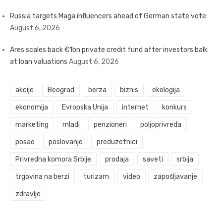
Russia targets Maga influencers ahead of German state vote
August 6, 2026
Ares scales back €1bn private credit fund after investors balk
at loan valuations
August 6, 2026
akcije
Beograd
berza
biznis
ekologija
ekonomija
Evropska Unija
internet
konkurs
marketing
mladi
penzioneri
poljoprivreda
posao
poslovanje
preduzetnici
Privredna komora Srbije
prodaja
saveti
srbija
trgovina na berzi
turizam
video
zapošljavanje
zdravlje