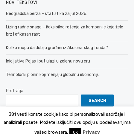
NOVI TEKSTOVI
Beogradska berza – statistika za jul 2026.
Lizing radne snage – fleksibilno rešenje za kompanije koje žele
brz i efikasan rast
Koliko mogu da dobiju građani iz Akcionarskog fonda?
Inicijativa Pojas i put ulazi u zelenu novu eru
Tehnološki pioniri koji menjaju globalnu ekonomiju
Pretraga
SEARCH
381 vesti koriste cookije kako bi personalizovali sadržaje i
analizirali posete. Možete isključiti ovu opciju u podešavanjima
© 2026 381 vesti
Politika Privatnosti
vašeg browsera.
Privacy
OK