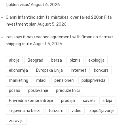
‘golden visas’
August 6, 2026
Gianni Infantino admits ‘mistakes’ over failed $20bn Fifa
investment plan
August 5, 2026
Iran says it has reached agreement with Oman on Hormuz
shipping route
August 5, 2026
akcije
Beograd
berza
biznis
ekologija
ekonomija
Evropska Unija
internet
konkurs
marketing
mladi
penzioneri
poljoprivreda
posao
poslovanje
preduzetnici
Privredna komora Srbije
prodaja
saveti
srbija
trgovina na berzi
turizam
video
zapošljavanje
zdravlje