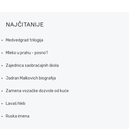
NAJČITANIJE
Medvedgrad trilogija
Mleko u prahu - posno?
Zajednica saobraćajnih škola
Jadran Malkovich biografija
Zamena vozačke dozvole od kuće
Lavaš hleb
Ruska imena