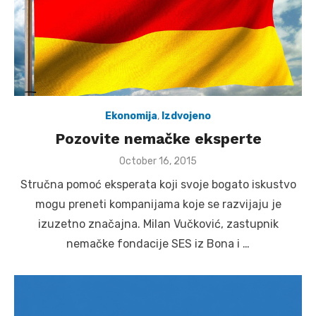
Ekonomija
,
Izdvojeno
Pozovite nemačke eksperte
Posted
October 16, 2015
on
Stručna pomoć eksperata koji svoje bogato iskustvo
mogu preneti kompanijama koje se razvijaju je
izuzetno značajna. Milan Vučković, zastupnik
nemačke fondacije SES iz Bona i …