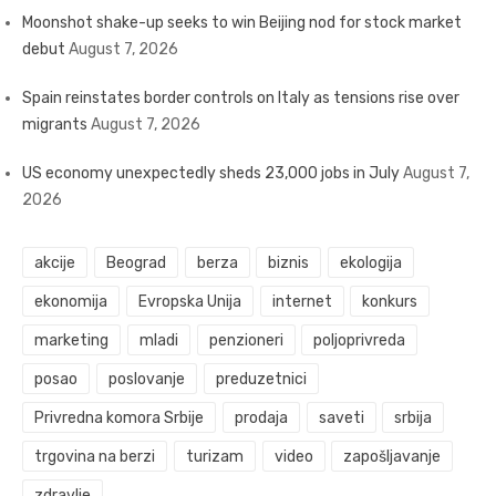
Moonshot shake-up seeks to win Beijing nod for stock market
debut
August 7, 2026
Spain reinstates border controls on Italy as tensions rise over
migrants
August 7, 2026
US economy unexpectedly sheds 23,000 jobs in July
August 7,
2026
akcije
Beograd
berza
biznis
ekologija
ekonomija
Evropska Unija
internet
konkurs
marketing
mladi
penzioneri
poljoprivreda
posao
poslovanje
preduzetnici
Privredna komora Srbije
prodaja
saveti
srbija
trgovina na berzi
turizam
video
zapošljavanje
zdravlje