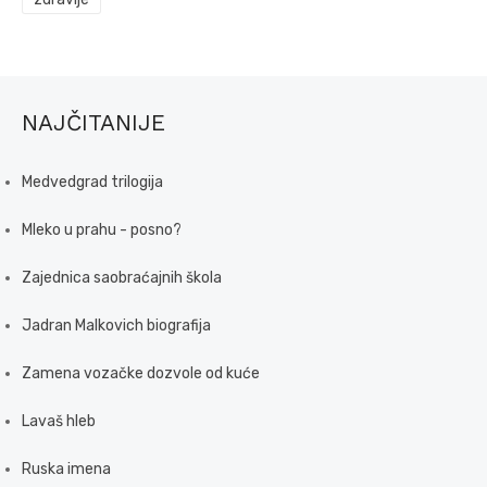
NAJČITANIJE
Medvedgrad trilogija
Mleko u prahu - posno?
Zajednica saobraćajnih škola
Jadran Malkovich biografija
Zamena vozačke dozvole od kuće
Lavaš hleb
Ruska imena