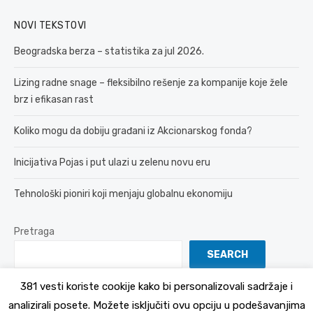
NOVI TEKSTOVI
Beogradska berza – statistika za jul 2026.
Lizing radne snage – fleksibilno rešenje za kompanije koje žele
brz i efikasan rast
Koliko mogu da dobiju građani iz Akcionarskog fonda?
Inicijativa Pojas i put ulazi u zelenu novu eru
Tehnološki pioniri koji menjaju globalnu ekonomiju
Pretraga
SEARCH
381 vesti koriste cookije kako bi personalizovali sadržaje i
analizirali posete. Možete isključiti ovu opciju u podešavanjima