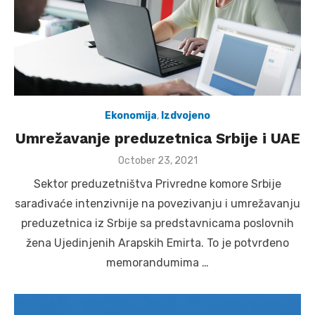
Ekonomija
,
Izdvojeno
Umrežavanje preduzetnica Srbije i UAE
Posted
October 23, 2021
on
Sektor preduzetništva Privredne komore Srbije
sarađivaće intenzivnije na povezivanju i umrežavanju
preduzetnica iz Srbije sa predstavnicama poslovnih
žena Ujedinjenih Arapskih Emirta. To je potvrđeno
memorandumima …