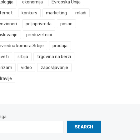
ologija
ekonomija
Evropska Unija
nternet
konkurs
marketing
mladi
enzioneri
poljoprivreda
posao
oslovanje
preduzetnici
rivredna komora Srbije
prodaja
aveti
srbija
trgovina na berzi
urizam
video
zapošljavanje
ravlje
aga
SEARCH