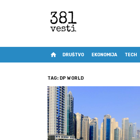
Skip
to
content
home
DRUŠTVO
EKONOMIJA
TECH
TAG:
DP WORLD