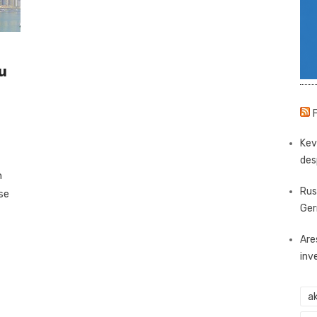
u
Kev
des
h
Rus
se
Ger
Are
inv
ak