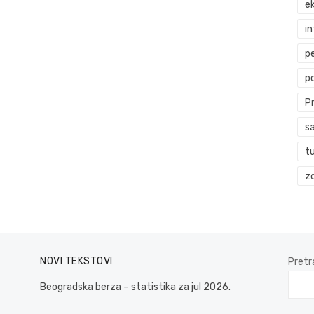
ek
i
p
p
P
s
t
zd
NOVI TEKSTOVI
Pretr
Beogradska berza – statistika za jul 2026.