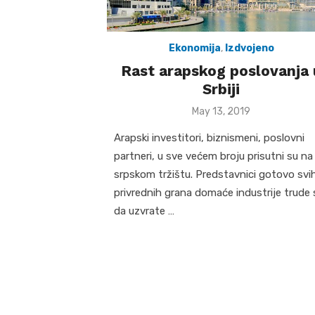
Ekonomija
,
Izdvojeno
Rast arapskog poslovanja 
Srbiji
Posted
May 13, 2019
on
Arapski investitori, biznismeni, poslovni
partneri, u sve većem broju prisutni su na
srpskom tržištu. Predstavnici gotovo svi
privrednih grana domaće industrije trude 
da uzvrate …