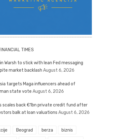
FINANCIAL TIMES
in Warsh to stick with lean Fed messaging
pite market backlash
August 6, 2026
sia targets Maga influencers ahead of
man state vote
August 6, 2026
s scales back €1bn private credit fund after
estors balk at loan valuations
August 6, 2026
cije
Beograd
berza
biznis