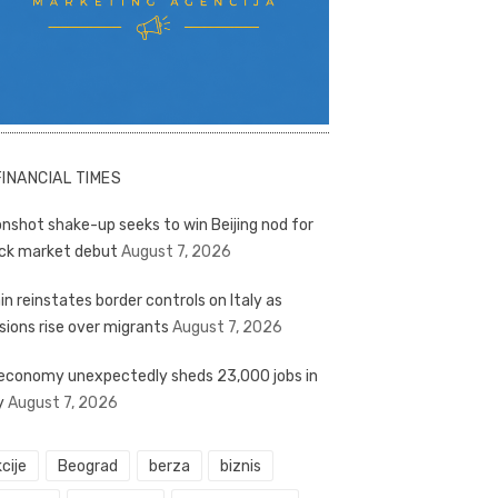
FINANCIAL TIMES
nshot shake-up seeks to win Beijing nod for
ck market debut
August 7, 2026
in reinstates border controls on Italy as
sions rise over migrants
August 7, 2026
economy unexpectedly sheds 23,000 jobs in
y
August 7, 2026
cije
Beograd
berza
biznis