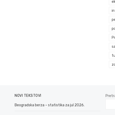
ek
i
p
p
P
s
t
zd
NOVI TEKSTOVI
Pretr
Beogradska berza – statistika za jul 2026.