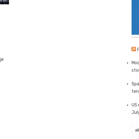
je
Moo
sto
Spa
ten
US 
Jul
ak