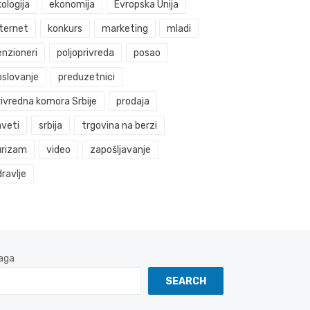
ologija
ekonomija
Evropska Unija
nternet
konkurs
marketing
mladi
enzioneri
poljoprivreda
posao
oslovanje
preduzetnici
rivredna komora Srbije
prodaja
aveti
srbija
trgovina na berzi
urizam
video
zapošljavanje
ravlje
aga
SEARCH