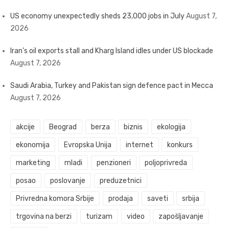
US economy unexpectedly sheds 23,000 jobs in July
August 7,
2026
Iran’s oil exports stall and Kharg Island idles under US blockade
August 7, 2026
Saudi Arabia, Turkey and Pakistan sign defence pact in Mecca
August 7, 2026
akcije
Beograd
berza
biznis
ekologija
ekonomija
Evropska Unija
internet
konkurs
marketing
mladi
penzioneri
poljoprivreda
posao
poslovanje
preduzetnici
Privredna komora Srbije
prodaja
saveti
srbija
trgovina na berzi
turizam
video
zapošljavanje