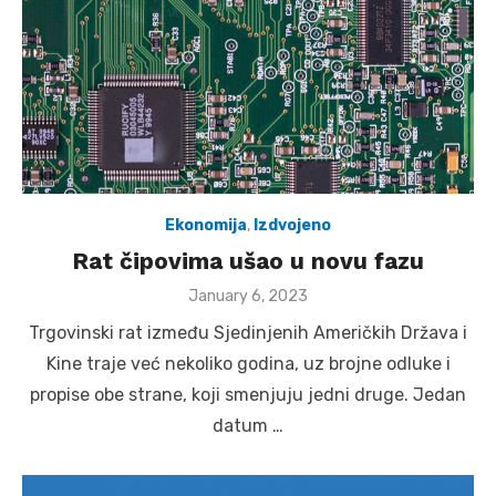
Ekonomija
,
Izdvojeno
Rat čipovima ušao u novu fazu
Posted
January 6, 2023
on
Trgovinski rat između Sjedinjenih Američkih Država i
Kine traje već nekoliko godina, uz brojne odluke i
propise obe strane, koji smenjuju jedni druge. Jedan
datum …