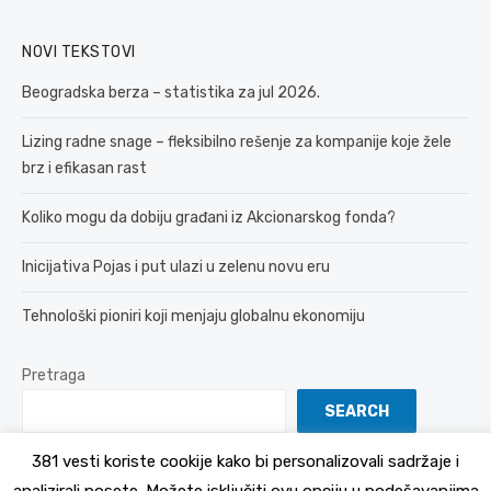
NOVI TEKSTOVI
Beogradska berza – statistika za jul 2026.
Lizing radne snage – fleksibilno rešenje za kompanije koje žele
brz i efikasan rast
Koliko mogu da dobiju građani iz Akcionarskog fonda?
Inicijativa Pojas i put ulazi u zelenu novu eru
Tehnološki pioniri koji menjaju globalnu ekonomiju
Pretraga
SEARCH
381 vesti koriste cookije kako bi personalizovali sadržaje i