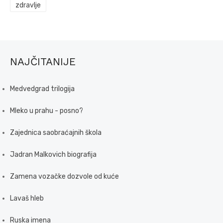
zdravlje
NAJČITANIJE
Medvedgrad trilogija
Mleko u prahu - posno?
Zajednica saobraćajnih škola
Jadran Malkovich biografija
Zamena vozačke dozvole od kuće
Lavaš hleb
Ruska imena