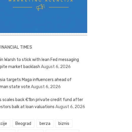
FINANCIAL TIMES
in Warsh to stick with lean Fed messaging
pite market backlash
August 6, 2026
sia targets Maga influencers ahead of
man state vote
August 6, 2026
s scales back €1bn private credit fund after
estors balk at loan valuations
August 6, 2026
cije
Beograd
berza
biznis