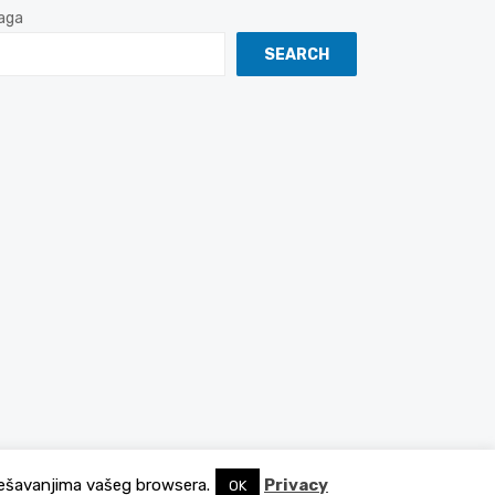
aga
SEARCH
podešavanjima vašeg browsera.
Privacy
OK