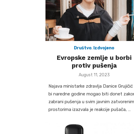
Društvo
,
Izdvojeno
Evropske zemlje u borbi
protiv pušenja
Posted
August 11, 2023
on
Najava ministarke zdravlja Danice Grujičić
bi naredne godine mogao biti donet zako
zabrani pušenja u svim javnim zatvoreni
prostorima izazvala je reakcije pušača, …