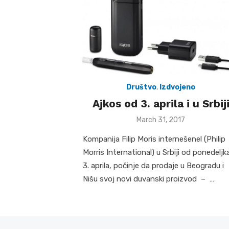
Društvo
,
Izdvojeno
Ajkos od 3. aprila i u Srbij
Posted
March 31, 2017
on
Kompanija Filip Moris internešenel (Philip
Morris International) u Srbiji od ponedeljk
3. aprila, počinje da prodaje u Beogradu i
Nišu svoj novi duvanski proizvod – …