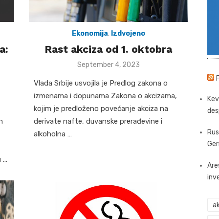
Ekonomija
,
Izdvojeno
a:
Rast akciza od 1. oktobra
Posted
September 4, 2023
on
Vlada Srbije usvojila je Predlog zakona o
izmenama i dopunama Zakona o akcizama,
Kev
kojim je predloženo povećanje akciza na
des
n
derivate nafte, duvanske prerađevine i
Rus
alkoholna …
Ger
u …
Are
inv
ak