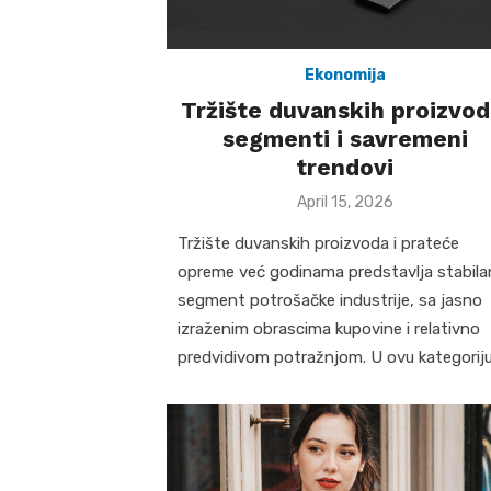
Ekonomija
Tržište duvanskih proizvod
segmenti i savremeni
trendovi
Posted
April 15, 2026
on
Tržište duvanskih proizvoda i prateće
opreme već godinama predstavlja stabila
segment potrošačke industrije, sa jasno
izraženim obrascima kupovine i relativno
predvidivom potražnjom. U ovu kategorij