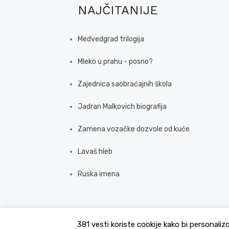
NAJČITANIJE
Medvedgrad trilogija
Mleko u prahu - posno?
Zajednica saobraćajnih škola
Jadran Malkovich biografija
Zamena vozačke dozvole od kuće
Lavaš hleb
Ruska imena
381 vesti koriste cookije kako bi personaliz