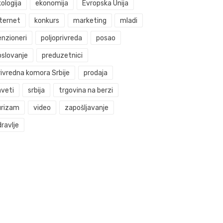
ologija
ekonomija
Evropska Unija
nternet
konkurs
marketing
mladi
enzioneri
poljoprivreda
posao
oslovanje
preduzetnici
rivredna komora Srbije
prodaja
aveti
srbija
trgovina na berzi
urizam
video
zapošljavanje
ravlje