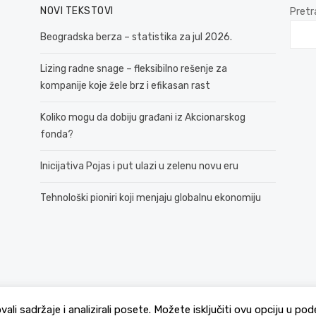
NOVI TEKSTOVI
Pretr
Beogradska berza – statistika za jul 2026.
Lizing radne snage – fleksibilno rešenje za
kompanije koje žele brz i efikasan rast
Koliko mogu da dobiju građani iz Akcionarskog
fonda?
Inicijativa Pojas i put ulazi u zelenu novu eru
Tehnološki pioniri koji menjaju globalnu ekonomiju
© 2026 381 vesti
Politika Privatnosti
ovali sadržaje i analizirali posete. Možete isključiti ovu opciju u 