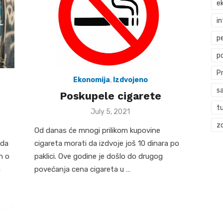
ek
i
p
p
P
Ekonomija
,
Izdvojeno
s
Poskupele cigarete
t
Posted
July 5, 2021
on
zd
Od danas će mnogi prilikom kupovine
 da
cigareta morati da izdvoje još 10 dinara po
n o
paklici. Ove godine je došlo do drugog
m
povećanja cena cigareta u …