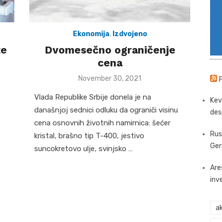
Ekonomija
,
Izdvojeno
te
Dvomesečno ograničenje
cena
Posted
November 30, 2021
on
Vlada Republike Srbije donela je na
Kev
današnjoj sednici odluku da ograniči visinu
des
cena osnovnih životnih namirnica: šećer
Rus
kristal, brašno tip T-400, jestivo
Ger
suncokretovo ulje, svinjsko …
Are
inv
ak