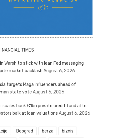
FINANCIAL TIMES
in Warsh to stick with lean Fed messaging
pite market backlash
August 6, 2026
sia targets Maga influencers ahead of
man state vote
August 6, 2026
s scales back €1bn private credit fund after
estors balk at loan valuations
August 6, 2026
cije
Beograd
berza
biznis