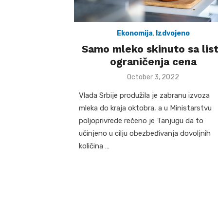
Ekonomija
,
Izdvojeno
Samo mleko skinuto sa lis
ograničenja cena
Posted
October 3, 2022
on
Vlada Srbije produžila je zabranu izvoza
mleka do kraja oktobra, a u Ministarstvu
poljoprivrede rečeno je Tanjugu da to
učinjeno u cilju obezbeđivanja dovoljnih
količina …