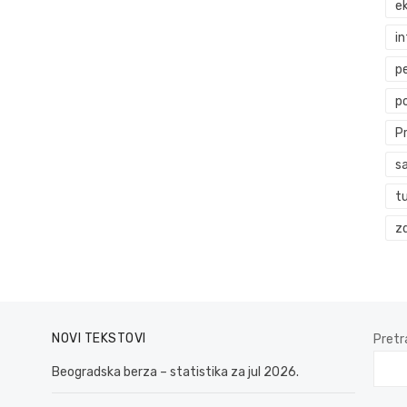
ek
i
p
p
P
s
t
zd
NOVI TEKSTOVI
Pretr
Beogradska berza – statistika za jul 2026.