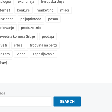
ologija
ekonomija
Evropska Unija
nternet
konkurs
marketing
mladi
enzioneri
poljoprivreda
posao
oslovanje
preduzetnici
rivredna komora Srbije
prodaja
aveti
srbija
trgovina na berzi
urizam
video
zapošljavanje
ravlje
aga
SEARCH