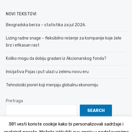
NOVI TEKSTOVI
Beogradska berza – statistika za jul 2026.
Lizing radne snage – fleksibilno rešenje za kompanije koje žele
brz i efikasan rast
Koliko mogu da dobiju građani iz Akcionarskog fonda?
Inicijativa Pojas i put ulazi u zelenu novu eru
Tehnološki pioniri koji menjaju globalnu ekonomiju
Pretraga
SEARCH
381 vesti koriste cookije kako bi personalizovali sadržaje i