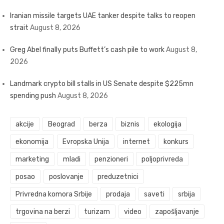
Iranian missile targets UAE tanker despite talks to reopen
strait
August 8, 2026
Greg Abel finally puts Buffett’s cash pile to work
August 8,
2026
Landmark crypto bill stalls in US Senate despite $225mn
spending push
August 8, 2026
akcije
Beograd
berza
biznis
ekologija
ekonomija
Evropska Unija
internet
konkurs
marketing
mladi
penzioneri
poljoprivreda
posao
poslovanje
preduzetnici
Privredna komora Srbije
prodaja
saveti
srbija
trgovina na berzi
turizam
video
zapošljavanje