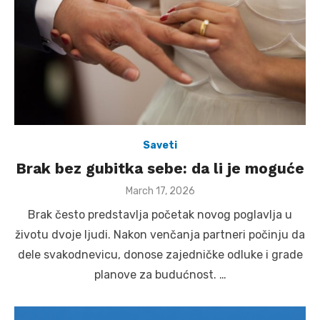
Saveti
Brak bez gubitka sebe: da li je moguće
Posted
March 17, 2026
on
Brak često predstavlja početak novog poglavlja u
životu dvoje ljudi. Nakon venčanja partneri počinju da
dele svakodnevicu, donose zajedničke odluke i grade
planove za budućnost. …