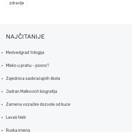
zdravlje
NAJČITANIJE
Medvedgrad trilogija
Mleko u prahu - posno?
Zajednica saobraćajnih škola
Jadran Malkovich biografija
Zamena vozačke dozvole od kuće
Lavaš hleb
Ruska imena