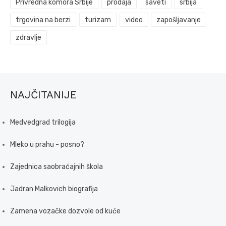
Privredna komora Srbije
prodaja
saveti
srbija
trgovina na berzi
turizam
video
zapošljavanje
zdravlje
NAJČITANIJE
Medvedgrad trilogija
Mleko u prahu - posno?
Zajednica saobraćajnih škola
Jadran Malkovich biografija
Zamena vozačke dozvole od kuće