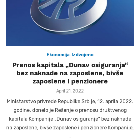
Ekonomija
,
Izdvojeno
Prenos kapitala „Dunav osiguranja“
bez naknade na zaposlene, bivše
zaposlene i penzionere
Posted
April 21, 2022
on
Ministarstvo privrede Republike Srbije, 12. aprila 2022.
godine, donelo je Rešenje o prenosu društvenog
kapitala Kompanije „Dunav osiguranje“ bez naknade
na zaposlene, bivše zaposlene i penzionere Kompanijе,
…