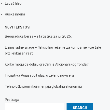
Lavaš hleb
Ruska imena
NOVI TEKSTOVI
Beogradska berza – statistika za jul 2026.
Lizing radne snage – fleksibilno rešenje za kompanije koje žele
brz i efikasan rast
Koliko mogu da dobiju građani iz Akcionarskog fonda?
Inicijativa Pojas i put ulazi u zelenu novu eru
Tehnološki pioniri koji menjaju globalnu ekonomiju
Pretraga
SEARCH