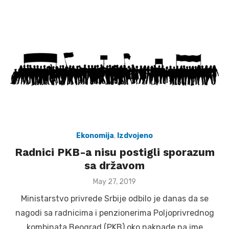
Ekonomija
,
Izdvojeno
Radnici PKB-a nisu postigli sporazum
sa državom
Posted
May 27, 2019
on
Ministarstvo privrede Srbije odbilo je danas da se
nagodi sa radnicima i penzionerima Poljoprivrednog
kombinata Beograd (PKB) oko naknade na ime