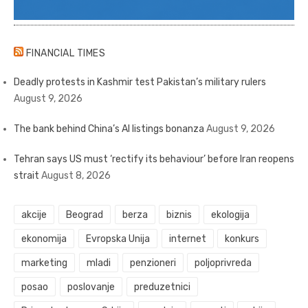
FINANCIAL TIMES
Deadly protests in Kashmir test Pakistan’s military rulers
August 9, 2026
The bank behind China’s AI listings bonanza
August 9, 2026
Tehran says US must ‘rectify its behaviour’ before Iran reopens
strait
August 8, 2026
akcije
Beograd
berza
biznis
ekologija
ekonomija
Evropska Unija
internet
konkurs
marketing
mladi
penzioneri
poljoprivreda
posao
poslovanje
preduzetnici