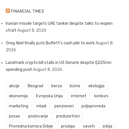
FINANCIAL TIMES
Iranian missile targets UAE tanker despite talks to reopen
strait
August 8, 2026
Greg Abel finally puts Buffett’s cash pile to work
August 8,
2026
Landmark crypto bill stalls in US Senate despite $225mn
spending push
August 8, 2026
akcije
Beograd
berza
biznis
ekologija
ekonomija
Evropska Unija
internet
konkurs
marketing
mladi
penzioneri
poljoprivreda
posao
poslovanje
preduzetnici
Privredna komora Srbije
prodaja
saveti
srbija