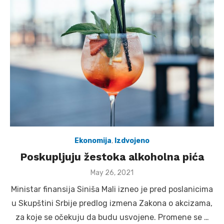
Ekonomija
,
Izdvojeno
Poskupljuju žestoka alkoholna pića
Posted
May 26, 2021
on
Ministar finansija Siniša Mali izneo je pred poslanicima
u Skupštini Srbije predlog izmena Zakona o akcizama,
za koje se očekuju da budu usvojene. Promene se …