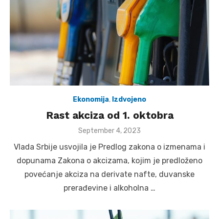
Ekonomija
,
Izdvojeno
Rast akciza od 1. oktobra
Posted
September 4, 2023
on
Vlada Srbije usvojila je Predlog zakona o izmenama i
dopunama Zakona o akcizama, kojim je predloženo
povećanje akciza na derivate nafte, duvanske
prerađevine i alkoholna …