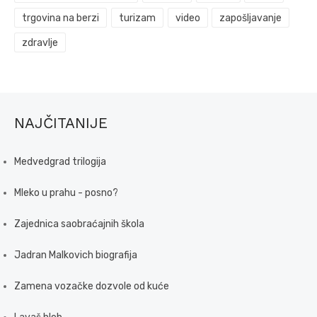
trgovina na berzi
turizam
video
zapošljavanje
zdravlje
NAJČITANIJE
Medvedgrad trilogija
Mleko u prahu - posno?
Zajednica saobraćajnih škola
Jadran Malkovich biografija
Zamena vozačke dozvole od kuće