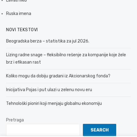
Lavaš hleb
Ruska imena
NOVI TEKSTOVI
Beogradska berza – statistika za jul 2026.
Lizing radne snage – fleksibilno rešenje za kompanije koje žele
brz i efikasan rast
Koliko mogu da dobiju građani iz Akcionarskog fonda?
Inicijativa Pojas i put ulazi u zelenu novu eru
Tehnološki pioniri koji menjaju globalnu ekonomiju
Pretraga
SEARCH