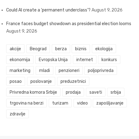
Could AI create a ‘permanent underclass’?
August 9, 2026
France faces budget showdown as presidential election looms
August 9, 2026
akcije
Beograd
berza
biznis
ekologija
ekonomija
Evropska Unija
internet
konkurs
marketing
mladi
penzioneri
poljoprivreda
posao
poslovanje
preduzetnici
Privredna komora Srbije
prodaja
saveti
srbija
trgovina na berzi
turizam
video
zapošljavanje
zdravlje