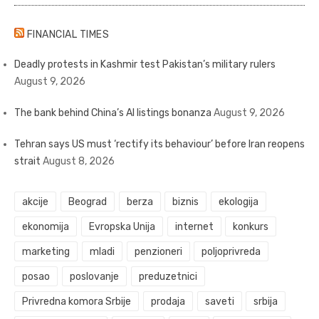
FINANCIAL TIMES
Deadly protests in Kashmir test Pakistan’s military rulers
August 9, 2026
The bank behind China’s AI listings bonanza
August 9, 2026
Tehran says US must ‘rectify its behaviour’ before Iran reopens
strait
August 8, 2026
akcije
Beograd
berza
biznis
ekologija
ekonomija
Evropska Unija
internet
konkurs
marketing
mladi
penzioneri
poljoprivreda
posao
poslovanje
preduzetnici
Privredna komora Srbije
prodaja
saveti
srbija