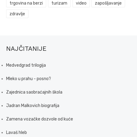
trgovina na berzi
turizam
video
zapošljavanje
zdravlje
NAJČITANIJE
Medvedgrad trilogija
Mleko u prahu - posno?
Zajednica saobraćajnih škola
Jadran Malkovich biografija
Zamena vozačke dozvole od kuće
Lavaš hleb