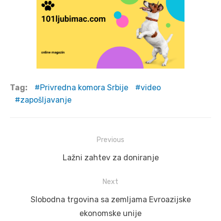
Tag:
Privredna komora Srbije
video
zapošljavanje
Post
Previous
navigation
Previous
Lažni zahtev za doniranje
post:
Next
Next
Slobodna trgovina sa zemljama Evroazijske
post:
ekonomske unije