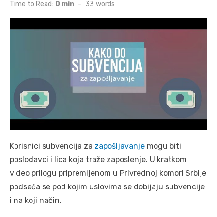
on
Time to Read:
0 min
-
33
words
Korisnici subvencija za
zapošljavanje
mogu biti
poslodavci i lica koja traže zaposlenje. U kratkom
video prilogu pripremljenom u Privrednoj komori Srbije
podseća se pod kojim uslovima se dobijaju subvencije
i na koji način.