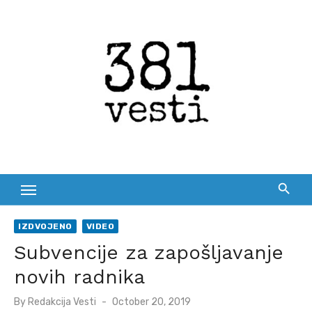
Skip
to
content
IZDVOJENO
VIDEO
Subvencije za zapošljavanje
novih radnika
Posted
By
Redakcija Vesti
October 20, 2019