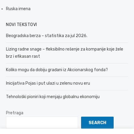
Ruska imena
NOVI TEKSTOVI
Beogradska berza – statistika za jul 2026.
Lizing radne snage – fleksibilno rešenje za kompanije koje žele
brz i efikasan rast
Koliko mogu da dobiju građani iz Akcionarskog fonda?
Inicijativa Pojas i put ulazi u zelenu novu eru
Tehnološki pioniri koji menjaju globalnu ekonomiju
Pretraga
SEARCH