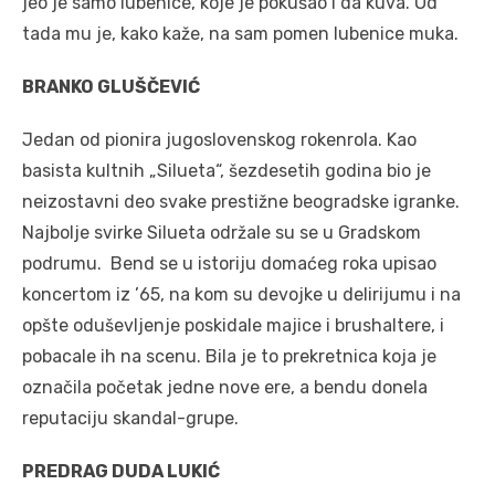
jeo je samo lubenice, koje je pokušao i da kuva. Od
tada mu je, kako kaže, na sam pomen lubenice muka.
BRANKO GLUŠČEVIĆ
Jedan od pionira jugoslovenskog rokenrola. Kao
basista kultnih „Silueta“, šezdesetih godina bio je
neizostavni deo svake prestižne beogradske igranke.
Najbolje svirke Silueta održale su se u Gradskom
podrumu. Bend se u istoriju domaćeg roka upisao
koncertom iz ’65, na kom su devojke u delirijumu i na
opšte oduševljenje poskidale majice i brushaltere, i
pobacale ih na scenu. Bila je to prekretnica koja je
označila početak jedne nove ere, a bendu donela
reputaciju skandal-grupe.
PREDRAG DUDA LUKIĆ