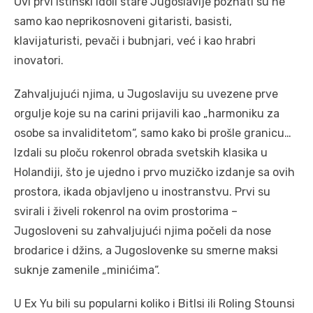
Ovi prvi istinski idoli stare Jugoslavije poznati su ne
samo kao neprikosnoveni gitaristi, basisti,
klavijaturisti, pevači i bubnjari, već i kao hrabri
inovatori.
Zahvaljujući njima, u Jugoslaviju su uvezene prve
orgulje koje su na carini prijavili kao „harmoniku za
osobe sa invaliditetom“, samo kako bi prošle granicu…
Izdali su ploču rokenrol obrada svetskih klasika u
Holandiji, što je ujedno i prvo muzičko izdanje sa ovih
prostora, ikada objavljeno u inostranstvu. Prvi su
svirali i živeli rokenrol na ovim prostorima –
Jugosloveni su zahvaljujući njima počeli da nose
brodarice i džins, a Jugoslovenke su smerne maksi
suknje zamenile „minićima“.
U Ex Yu bili su popularni koliko i Bitlsi ili Roling Stounsi