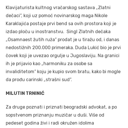
Klavijaturista kultnog vračarskog sastava „Zlatni
dečaci“, koji uz pomoć novinarskog maga Nikole
Karaklajića postaje prvi bend sa ovih prostora koji je
izdao ploču u inostranstvu. Singl Zlatnih dečaka
„Osamnaest žutih ruža“ prodat je u tiražu od, i danas
nedostižnih 200.000 primeraka. Duda Lukić bio je prvi
čovek koji je uvezao orgulje u Jugoslaviju. Na granici
ih je prijavio kao „harmoniku za osobe sa
invaliditetom“ koju je kupio svom bratu, kako bi mogle
da prođu carinski „strašni sud“.
MILUTIN TRNINIĆ
Za druge poznati i priznati beogradski advokat, a po
sopstvenom priznanju muzičar u duši. Više od
pedeset godina živi i radi okružen idolima