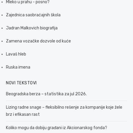
Mleko u prahu - posno?
Zajednica saobraćajnih škola
Jadran Malkovich biografija
Zamena vozačke dozvole od kuće
Lavaš hleb
Ruska imena
NOVI TEKSTOVI
Beogradska berza – statistika za jul 2026.
Lizing radne snage – fleksibilno rešenje za kompanije koje žele
brz i efikasan rast
Koliko mogu da dobiju građani iz Akcionarskog fonda?