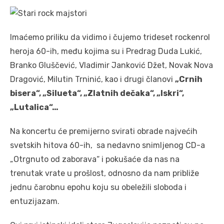
Imaćemo priliku da vidimo i čujemo trideset rockenrol
heroja 60-ih, među kojima su i Predrag Duda Lukić,
Branko Gluščević, Vladimir Janković Džet, Novak Nova
Dragović, Milutin Trninić, kao i drugi članovi
„Crnih
bisera“, „Silueta“, „Zlatnih dečaka“, „Iskri“,
„Lutalica“…
Na koncertu će premijerno svirati obrade najvećih
svetskih hitova 60-ih, sa nedavno snimljenog CD-a
„Otrgnuto od zaborava“ i pokušaće da nas na
trenutak vrate u prošlost, odnosno da nam približe
jednu čarobnu epohu koju su obeležili sloboda i
entuzijazam.