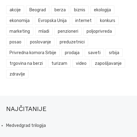
akcije
Beograd
berza
biznis
ekologija
ekonomija
Evropska Unija
internet
konkurs
marketing
mladi
penzioneri
poljoprivreda
posao
poslovanje
preduzetnici
Privredna komora Srbije
prodaja
saveti
srbija
trgovina na berzi
turizam
video
zapošljavanje
zdravlje
NAJČITANIJE
Medvedgrad trilogija