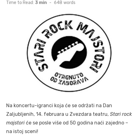
on
Time to Read:
3 min
-
648
words
Na koncertu-igranci koja će se održati na Dan
Zaljubljenih, 14. februara u Zvezdara teatru,
Stari rock
majstori
će se posle više od 50 godina naći zajedno –
na istoj sceni!