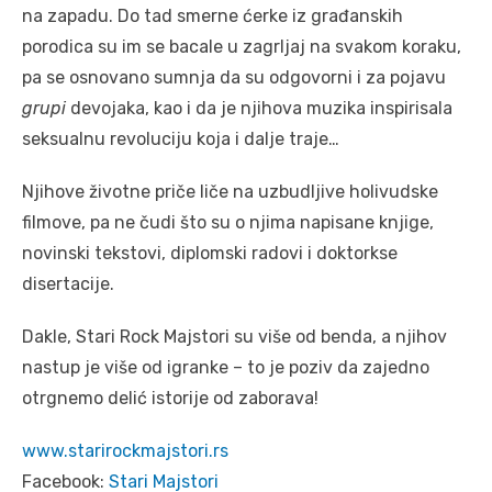
na zapadu. Do tad smerne ćerke iz građanskih
porodica su im se bacale u zagrljaj na svakom koraku,
pa se osnovano sumnja da su odgovorni i za pojavu
grupi
devojaka, kao i da je njihova muzika inspirisala
seksualnu revoluciju koja i dalje traje…
Njihove životne priče liče na uzbudljive holivudske
filmove, pa ne čudi što su o njima napisane knjige,
novinski tekstovi, diplomski radovi i doktorkse
disertacije.
Dakle, Stari Rock Majstori su više od benda, a njihov
nastup je više od igranke – to je poziv da zajedno
otrgnemo delić istorije od zaborava!
www.starirockmajstori.rs
Facebook:
Stari Majstori