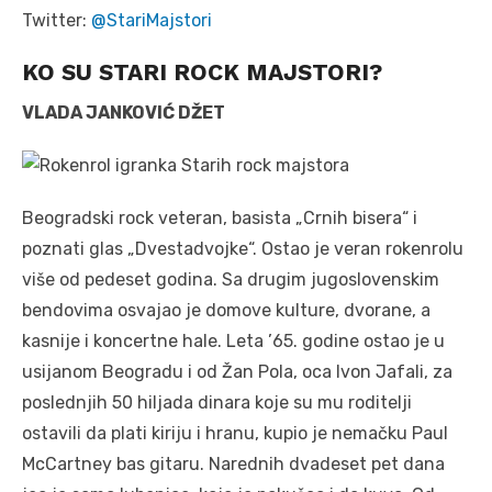
Twitter:
@StariMajstori
KO SU STARI ROCK MAJSTORI?
VLADA JANKOVIĆ DŽET
Beogradski rock veteran, basista „Crnih bisera“ i
poznati glas „Dvestadvojke“. Ostao je veran rokenrolu
više od pedeset godina. Sa drugim jugoslovenskim
bendovima osvajao je domove kulture, dvorane, a
kasnije i koncertne hale. Leta ’65. godine ostao je u
usijanom Beogradu i od Žan Pola, oca Ivon Jafali, za
poslednjih 50 hiljada dinara koje su mu roditelji
ostavili da plati kiriju i hranu, kupio je nemačku Paul
McCartney bas gitaru. Narednih dvadeset pet dana