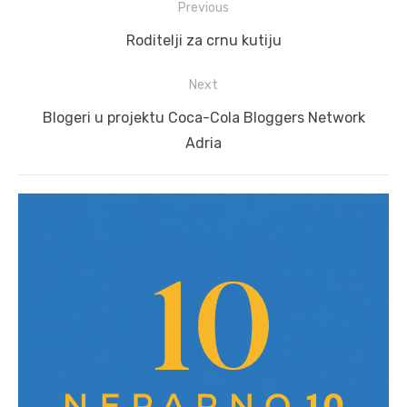
Post
Previous
navigation
Previous
Roditelji za crnu kutiju
post:
Next
Next
Blogeri u projektu Coca-Cola Bloggers Network
post:
Adria