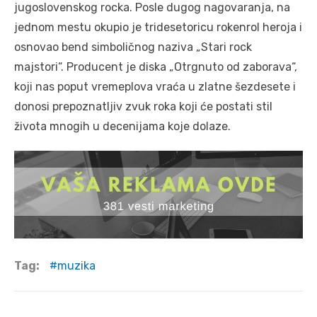
jugoslovenskog rocka. Posle dugog nagovaranja, na
jednom mestu okupio je tridesetoricu rokenrol heroja i
osnovao bend simboličnog naziva „Stari rock
majstori“. Producent je diska „Otrgnuto od zaborava“,
koji nas poput vremeplova vraća u zlatne šezdesete i
donosi prepoznatljiv zvuk roka koji će postati stil
života mnogih u decenijama koje dolaze.
Tag:
muzika