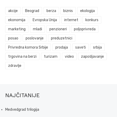
akcije
Beograd
berza
biznis
ekologija
ekonomija
Evropska Unija
internet
konkurs
marketing
mladi
penzioneri
poljoprivreda
posao
poslovanje
preduzetnici
Privredna komora Srbije
prodaja
saveti
srbija
trgovina na berzi
turizam
video
zapošljavanje
zdravlje
NAJČITANIJE
Medvedgrad trilogija