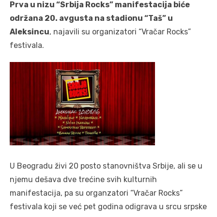
Prva u nizu “Srbija Rocks” manifestacija biće
održana 20. avgusta na stadionu “Taš” u
Aleksincu
, najavili su organizatori “Vračar Rocks”
festivala.
U Beogradu živi 20 posto stanovništva Srbije, ali se u
njemu dešava dve trećine svih kulturnih
manifestacija, pa su organzatori “Vračar Rocks”
festivala koji se već pet godina odigrava u srcu srpske