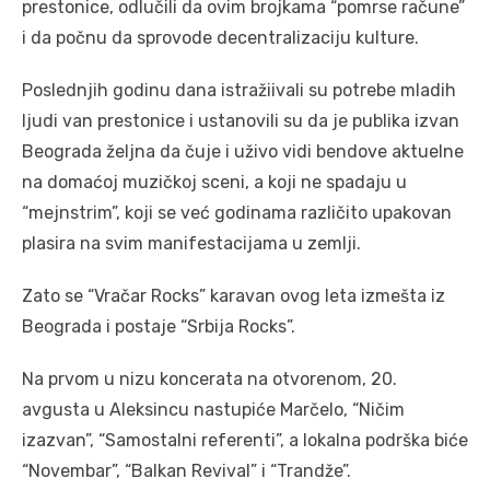
prestonice, odlučili da ovim brojkama “pomrse račune”
i da počnu da sprovode decentralizaciju kulture.
Poslednjih godinu dana istražiivali su potrebe mladih
ljudi van prestonice i ustanovili su da je publika izvan
Beograda željna da čuje i uživo vidi bendove aktuelne
na domaćoj muzičkoj sceni, a koji ne spadaju u
“mejnstrim”, koji se već godinama različito upakovan
plasira na svim manifestacijama u zemlji.
Zato se “Vračar Rocks” karavan ovog leta izmešta iz
Beograda i postaje “Srbija Rocks”.
Na prvom u nizu koncerata na otvorenom, 20.
avgusta u Aleksincu nastupiće Marčelo, “Ničim
izazvan”, “Samostalni referenti”, a lokalna podrška biće
“Novembar”, “Balkan Revival” i “Trandže”.