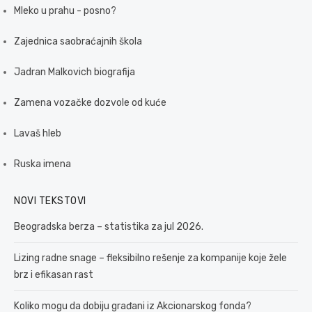
Mleko u prahu - posno?
Zajednica saobraćajnih škola
Jadran Malkovich biografija
Zamena vozačke dozvole od kuće
Lavaš hleb
Ruska imena
NOVI TEKSTOVI
Beogradska berza – statistika za jul 2026.
Lizing radne snage – fleksibilno rešenje za kompanije koje žele
brz i efikasan rast
Koliko mogu da dobiju građani iz Akcionarskog fonda?