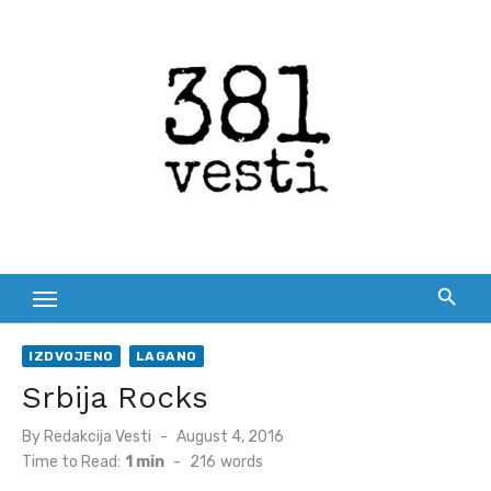
Skip
to
content
IZDVOJENO
LAGANO
Srbija Rocks
Posted
By
Redakcija Vesti
August 4, 2016
on
Time to Read:
1 min
-
216
words