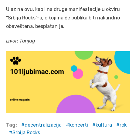
Ulaz na ovu, kao i na druge manifestacije u okviru
“Srbija Rocks”-a, o kojima će publika biti nakandno
obaveštena, besplatan je.
Izvor: Tanjug
Tag:
decentralizacija
koncerti
kultura
rok
Srbija Rocks