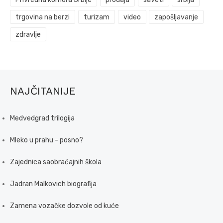
trgovina na berzi
turizam
video
zapošljavanje
zdravlje
NAJČITANIJE
Medvedgrad trilogija
Mleko u prahu - posno?
Zajednica saobraćajnih škola
Jadran Malkovich biografija
Zamena vozačke dozvole od kuće