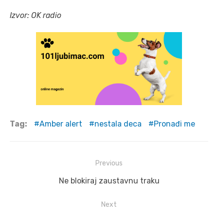
Izvor: OK radio
Tag:
Amber alert
nestala deca
Pronađi me
Post
Previous
navigation
Previous
Ne blokiraj zaustavnu traku
post:
Next