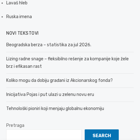
Lavaš hleb
Ruska imena
NOVI TEKSTOVI
Beogradska berza – statistika za jul 2026.
Lizing radne snage – fleksibilno rešenje za kompanije koje žele
brz i efikasan rast
Koliko mogu da dobiju građani iz Akcionarskog fonda?
Inicijativa Pojas i put ulazi u zelenu novu eru
Tehnološki pioniri koji menjaju globalnu ekonomiju
Pretraga
SEARCH