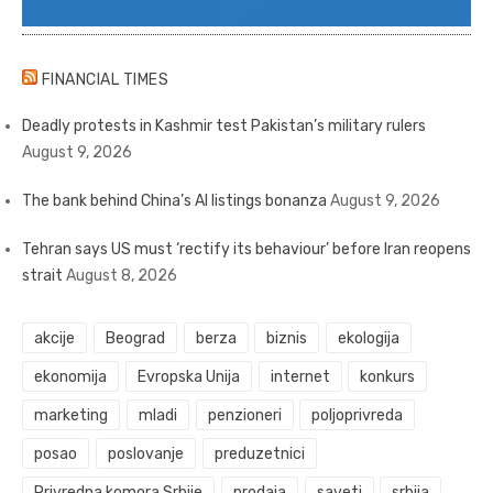
FINANCIAL TIMES
Deadly protests in Kashmir test Pakistan’s military rulers
August 9, 2026
The bank behind China’s AI listings bonanza
August 9, 2026
Tehran says US must ‘rectify its behaviour’ before Iran reopens
strait
August 8, 2026
akcije
Beograd
berza
biznis
ekologija
ekonomija
Evropska Unija
internet
konkurs
marketing
mladi
penzioneri
poljoprivreda
posao
poslovanje
preduzetnici
Privredna komora Srbije
prodaja
saveti
srbija