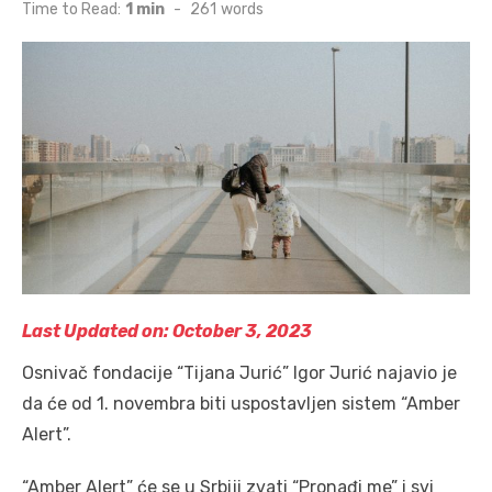
on
Time to Read:
1 min
-
261
words
Last Updated on: October 3, 2023
Osnivač fondacije “Tijana Jurić” Igor Jurić najavio je
da će od 1. novembra biti uspostavljen sistem “Amber
Alert”.
“Amber Alert” će se u Srbiji zvati “Pronađi me” i svi