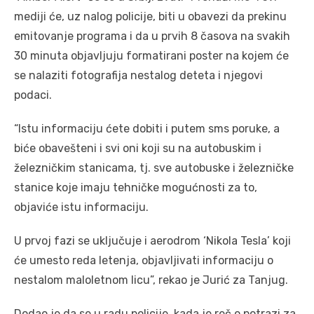
mediji će, uz nalog policije, biti u obavezi da prekinu
emitovanje programa i da u prvih 8 časova na svakih
30 minuta objavljuju formatirani poster na kojem će
se nalaziti fotografija nestalog deteta i njegovi
podaci.
“Istu informaciju ćete dobiti i putem sms poruke, a
biće obavešteni i svi oni koji su na autobuskim i
železničkim stanicama, tj. sve autobuske i železničke
stanice koje imaju tehničke mogućnosti za to,
objaviće istu informaciju.
U prvoj fazi se uključuje i aerodrom ‘Nikola Tesla’ koji
će umesto reda letenja, objavljivati informaciju o
nestalom maloletnom licu”, rekao je Jurić za Tanjug.
Dodao je da se u radu policije, kada je reč o potrazi za