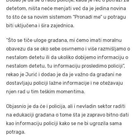
detetom, ništa neće menjati već da je jedina novina
to što će sa novim sistemom “Pronađi me” u potragu
biti uključena i šira zajednica.
“Što se tiče uloge građana, mi ćemo imati moralnu
obavezu da se oko sebe osvrnemo i više razmišljamo o
nestalom detetu ili da ukoliko dobijemo informaciju o
nestalom detetu, tu informaciju prosledimo policiji”,
rekao je Jurić i dodao je da je važno da građani ne
dostavljaju policiji lažne informacije i ne otežavaju
njen rad u tim teškim momentima.
Objasnio je da će i policija, ali i nevladin sektor raditi
na edukaciji građana o tome šta je zapravo bitno dati
kao informaciju policiji kako se ne bi ugrozila sama
potraga.