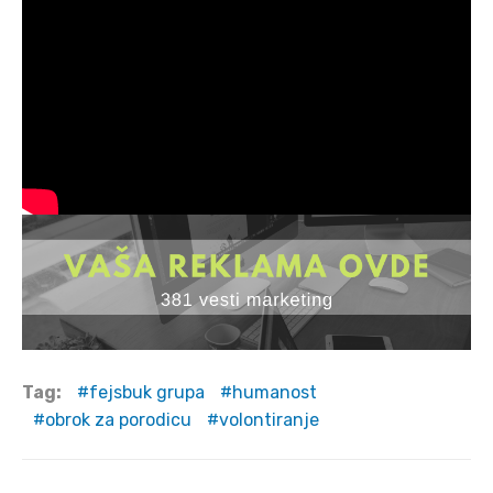
Tag:
fejsbuk grupa
humanost
obrok za porodicu
volontiranje