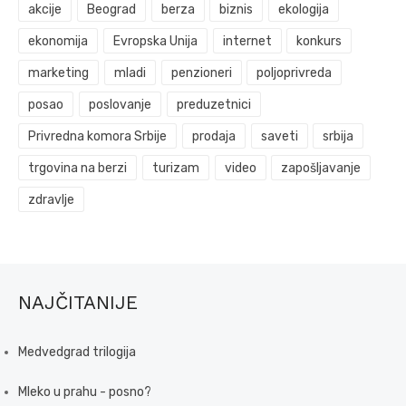
akcije
Beograd
berza
biznis
ekologija
ekonomija
Evropska Unija
internet
konkurs
marketing
mladi
penzioneri
poljoprivreda
posao
poslovanje
preduzetnici
Privredna komora Srbije
prodaja
saveti
srbija
trgovina na berzi
turizam
video
zapošljavanje
zdravlje
NAJČITANIJE
Medvedgrad trilogija
Mleko u prahu - posno?