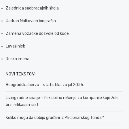
Zajednica saobraćajnih škola
Jadran Malkovich biografija
Zamena vozačke dozvole od kuće
Lavaš hleb
Ruska imena
NOVI TEKSTOVI
Beogradska berza – statistika za jul 2026.
Lizing radne snage – fleksibilno rešenje za kompanije koje žele
brz i efikasan rast
Koliko mogu da dobiju građani iz Akcionarskog fonda?