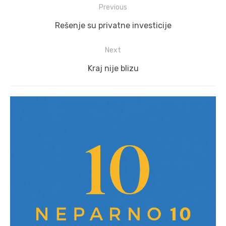
Post
Previous
navigation
Previous
Rešenje su privatne investicije
post:
Next
Next
Kraj nije blizu
post: