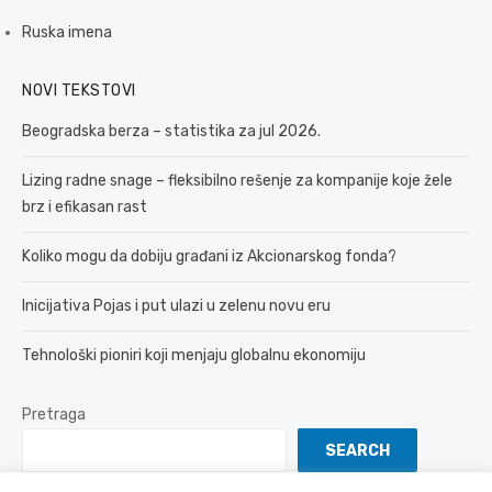
Ruska imena
NOVI TEKSTOVI
Beogradska berza – statistika za jul 2026.
Lizing radne snage – fleksibilno rešenje za kompanije koje žele
brz i efikasan rast
Koliko mogu da dobiju građani iz Akcionarskog fonda?
Inicijativa Pojas i put ulazi u zelenu novu eru
Tehnološki pioniri koji menjaju globalnu ekonomiju
Pretraga
SEARCH