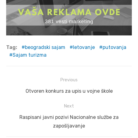
Tag:
beogradski sajam
letovanje
putovanja
Sajam turizma
Post
Previous
navigation
Previous
Otvoren konkurs za upis u vojne škole
post:
Next
Next
Raspisani javni pozivi Nacionalne službe za
post:
zapošljavanje