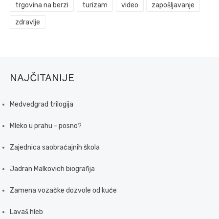
trgovina na berzi
turizam
video
zapošljavanje
zdravlje
NAJČITANIJE
Medvedgrad trilogija
Mleko u prahu - posno?
Zajednica saobraćajnih škola
Jadran Malkovich biografija
Zamena vozačke dozvole od kuće
Lavaš hleb