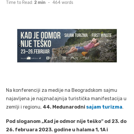
on
Time to Read:
2 min
-
464
words
Na konferenciji za medije na Beogradskom sajmu
najavljena je najznačajnija turistička manifestacija u
zemlji i regionu,
44. Međunarodni
sajam turizma
.
Pod sloganom „Kad je odmor nije teško“ od 23. do
26. februara 2023. godine u halama
1, 1A i