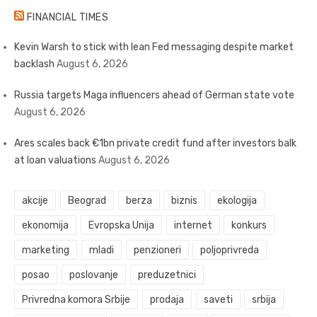
FINANCIAL TIMES
Kevin Warsh to stick with lean Fed messaging despite market
backlash
August 6, 2026
Russia targets Maga influencers ahead of German state vote
August 6, 2026
Ares scales back €1bn private credit fund after investors balk
at loan valuations
August 6, 2026
akcije
Beograd
berza
biznis
ekologija
ekonomija
Evropska Unija
internet
konkurs
marketing
mladi
penzioneri
poljoprivreda
posao
poslovanje
preduzetnici
Privredna komora Srbije
prodaja
saveti
srbija