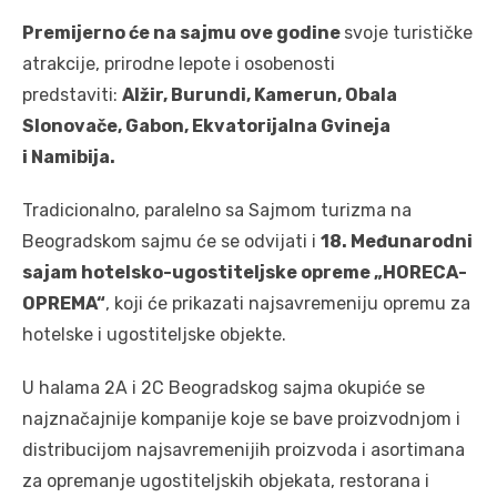
Premijerno će na sajmu ove godine
svoje turističke
atrakcije, prirodne lepote i osobenosti
predstaviti:
Alžir, Burundi, Kamerun, Obala
Slonovače, Gabon, Ekvatorijalna Gvineja
i
Namibija
.
Tradicionalno, paralelno sa Sajmom turizma na
Beogradskom sajmu će se odvijati i
18. Međunarodni
sajam hotelsko-ugostiteljske opreme „HORECA-
OPREMA“
, koji će prikazati najsavremeniju opremu za
hotelske i ugostiteljske objekte.
U halama 2A i 2C Beogradskog sajma okupiće se
najznačajnije kompanije koje se bave proizvodnjom i
distribucijom najsavremenijih proizvoda i asortimana
za opremanje ugostiteljskih objekata, restorana i