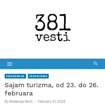
Skip
to
content
EKONOMIJA
IZDVOJENO
Sajam turizma, od 23. do 26.
februara
Posted
By
Redakcija Vesti
February 21, 2023