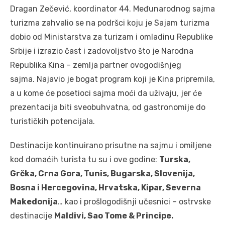
Dragan Zečević, koordinator 44. Međunarodnog sajma
turizma zahvalio se na podršci koju je Sajam turizma
dobio od Ministarstva za turizam i omladinu Republike
Srbije i izrazio čast i zadovoljstvo što je Narodna
Republika Kina – zemlja partner ovogodišnjeg
sajma. Najavio je bogat program koji je Kina pripremila,
a u kome će posetioci sajma moći da uživaju, jer će
prezentacija biti sveobuhvatna, od gastronomije do
turističkih potencijala.
Destinacije kontinuirano prisutne na sajmu i omiljene
kod domaćih turista tu su i ove godine:
Turska,
Grčka, Crna Gora, Tunis, Bugarska, Slovenija,
Bosna i Hercegovina, Hrvatska, Kipar, Severna
Makedonija
… kao i prošlogodišnji učesnici – ostrvske
destinacije
Maldivi, Sao Tome & Principe.