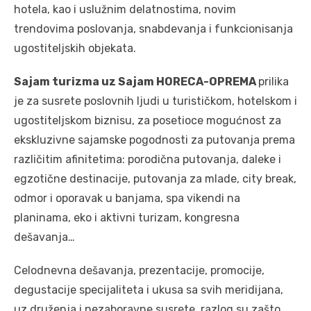
hotela, kao i uslužnim delatnostima, novim
trendovima poslovanja, snabdevanja i funkcionisanja
ugostiteljskih objekata.
Sajam turizma uz Sajam HORECA-OPREMA
prilika
je za susrete poslovnih ljudi u turističkom, hotelskom i
ugostiteljskom biznisu, za posetioce mogućnost za
ekskluzivne sajamske pogodnosti za putovanja prema
različitim afinitetima: porodična putovanja, daleke i
egzotične destinacije, putovanja za mlade, city break,
odmor i oporavak u banjama, spa vikendi na
planinama, eko i aktivni turizam, kongresna
dešavanja…
Celodnevna dešavanja, prezentacije, promocije,
degustacije specijaliteta i ukusa sa svih meridijana,
uz druženja i nezaboravne susrete, razlog su zašto