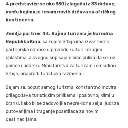
4
predstaviće se
oko 350 izlagača iz 33 države,
među kojima je i osam novih država sa afričkog
kontinenta.
Zemlja partner 44. Sajma turizma je
Narodna
Republika Kina
, sa kojom Srbija ima izvanredne
partnerske odnose u privredi, kulturi i drugim
oblastima, a ovogodišnji sajam biće prilika da se, uz
pomoć i podršku Ministarstva za turizam i omladinu
Srbije, unapredi turistička razmena.
Sajam se, poput samog turizma, konstantno inovira i
prilagođava turističkim prilikama i poslovnoj klimi u
branši, kako bi se zadovoljila neprekidna želja ljudi za
putovanjima i traganje posetilaca za novim
destinacijama.