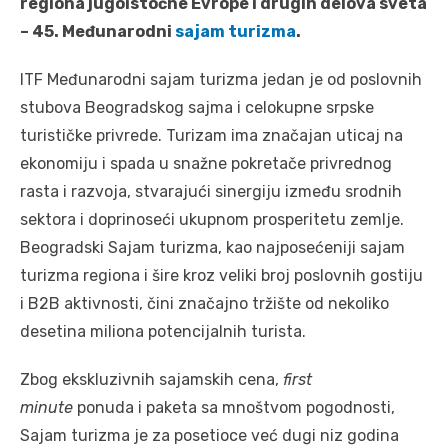
regiona jugoistočne Evrope i drugih delova sveta
– 45. Međunarodni
sajam turizma
.
ITF Međunarodni sajam turizma jedan je od poslovnih
stubova Beogradskog sajma i celokupne srpske
turističke privrede. Turizam ima značajan uticaj na
ekonomiju i spada u snažne pokretače privrednog
rasta i razvoja, stvarajući sinergiju između srodnih
sektora i doprinoseći ukupnom prosperitetu zemlje.
Beogradski Sajam turizma, kao najposećeniji sajam
turizma regiona i šire kroz veliki broj poslovnih gostiju
i B2B aktivnosti, čini značajno tržište od nekoliko
desetina miliona potencijalnih turista.
Zbog ekskluzivnih sajamskih cena,
first
minute
ponuda i paketa sa mnoštvom pogodnosti,
Sajam turizma je za posetioce već dugi niz godina