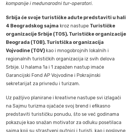
kompanije i međunarodni tur-operatori
.
Srbija će svoje turističke adute predstaviti u hali
4 Beogradskog sajma
kroz nastupe
Turističke
organizacije Srbije (TOS), Turističke organizacije
Beograda (TOB), Turistička organizacija
Vojvodine (TOV)
kao i mnogobrojnih lokalnih i
regionalnih turističkih organizacija iz svih delova
Srbije. U halama 1a i 1 zapažen nastup imaće
Garancijski Fond AP Vojvodine i Pokrajinski
sekretarijat za privredu i turizam.
Uz pažljivo planirane i kreativne nastupe svi izlagači
na Sajmu turizma ojačaće svoj brend i efikasno
predstaviti turističku ponudu, što se već godinama
pokazuje kao snažan motivator za odluku posetilaca
sajma koji su strastveni putnici i turisti, kao i poslovne