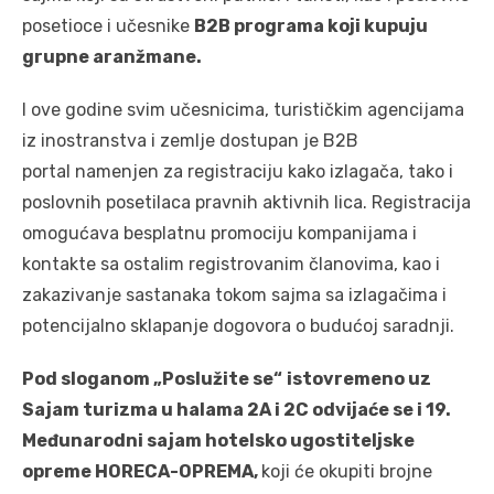
posetioce i učesnike
B2B programa koji kupuju
grupne aranžmane.
I ove godine svim učesnicima, turističkim agencijama
iz inostranstva i zemlje dostupan je B2B
portal namenjen za registraciju kako izlagača, tako i
poslovnih posetilaca pravnih aktivnih lica. Registracija
omogućava besplatnu promociju kompanijama i
kontakte sa ostalim registrovanim članovima, kao i
zakazivanje sastanaka tokom sajma sa izlagačima i
potencijalno sklapanje dogovora o budućoj saradnji.
Pod sloganom „Poslužite se“
istovremeno uz
Sajam turizma u halama 2A i 2C odvijaće se i 19.
Međunarodni sajam hotelsko ugostiteljske
opreme HORECA-OPREMA,
koji će okupiti brojne