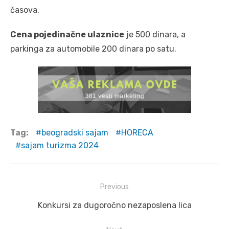
časova.
Cena pojedinačne ulaznice
je 500 dinara, a
parkinga za automobile 200 dinara po satu.
Tag:
beogradski sajam
HORECA
sajam turizma 2024
Post
Previous
navigation
Previous
Konkursi za dugoročno nezaposlena lica
post: