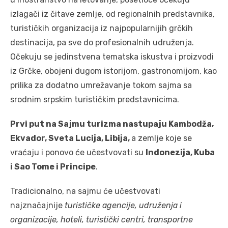
izlagači iz čitave zemlje, od regionalnih predstavnika,
turističkih organizacija iz najpopularnijih grčkih
destinacija, pa sve do profesionalnih udruženja.
Očekuju se jedinstvena tematska iskustva i proizvodi
iz Grčke, obojeni dugom istorijom, gastronomijom, kao
prilika za dodatno umrežavanje tokom sajma sa
srodnim srpskim turističkim predstavnicima.
Prvi put na Sajmu turizma nastupaju Kambodža,
Ekvador, Sveta Lucija, Libija,
a zemlje koje se
vraćaju i ponovo će učestvovati su
Indonezija, Kuba
i Sao Tome i Principe
.
Tradicionalno, na sajmu će učestvovati
najznačajnije
turističke agencije, udruženja i
organizacije, hoteli, turistički centri, transportne