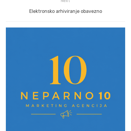
Next
Next
Elektronsko arhiviranje obavezno
post: