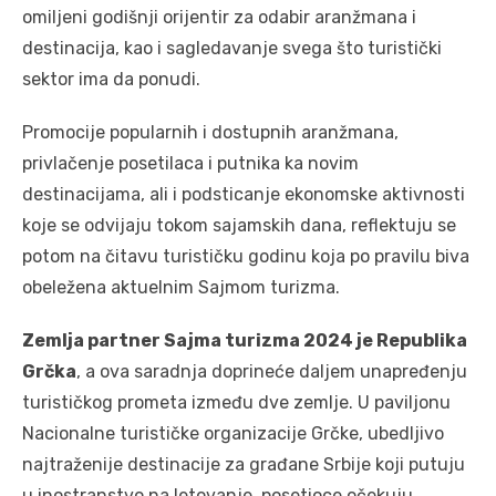
omiljeni godišnji orijentir za odabir aranžmana i
destinacija, kao i sagledavanje svega što turistički
sektor ima da ponudi.
Promocije popularnih i dostupnih aranžmana,
privlačenje posetilaca i putnika ka novim
destinacijama, ali i podsticanje ekonomske aktivnosti
koje se odvijaju tokom sajamskih dana, reflektuju se
potom na čitavu turističku godinu koja po pravilu biva
obeležena aktuelnim Sajmom turizma.
Zemlja partner Sajma turizma 2024 je Republika
Grčka
, a ova saradnja doprineće daljem unapređenju
turističkog prometa između dve zemlje. U paviljonu
Nacionalne turističke organizacije Grčke, ubedljivo
najtraženije destinacije za građane Srbije koji putuju
u inostranstvo na letovanje, posetioce očekuju