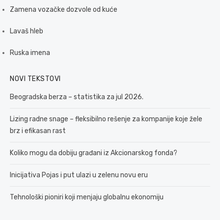
Zamena vozačke dozvole od kuće
Lavaš hleb
Ruska imena
NOVI TEKSTOVI
Beogradska berza – statistika za jul 2026.
Lizing radne snage – fleksibilno rešenje za kompanije koje žele
brz i efikasan rast
Koliko mogu da dobiju građani iz Akcionarskog fonda?
Inicijativa Pojas i put ulazi u zelenu novu eru
Tehnološki pioniri koji menjaju globalnu ekonomiju