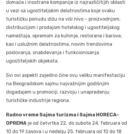
domaće i inostrane kompanije iz najrazličitijih oblasti
u vezi sa ugostiteljskim delatnostima koje svaku
turističku ponudu dižu na viši nivo – proizvodnjom,
distribucijom i prodajom hotelskog i ugostiteljskog
nameštaja, opremom za kuhinje, restorane i barove,
kao i uslužnim delatnostima, novim trendovima
poslovanja, snabdevanja i funkcionisanja
ugostiteljskih objekata.
Svi ovi aspekti zajedno čine ovu veliku manifestaciju
na Beogradskom sajmu najvažnijim godišnjim
događajem u promociji, razvoju i unapređenju
turističke industrije regiona.
Radno vreme Sajma turizma i Sajma HORECA-
OPREMA
je od četvrtka 22. do subote 24. februara od
10 do 19 časova i u nedelju 25. februara od 10 do 18