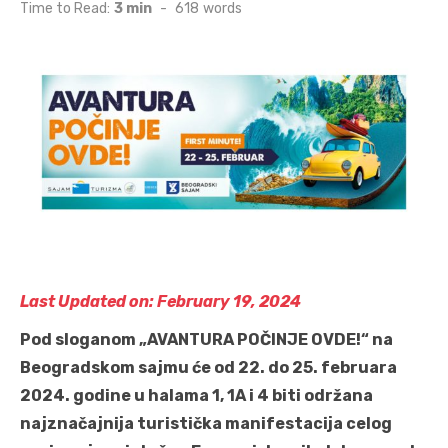
on
Time to Read:
3 min
-
618
words
Last Updated on: February 19, 2024
Pod sloganom „AVANTURA POČINJE OVDE!“ na
Beogradskom sajmu će od 22. do 25. februara
2024. godine u halama 1, 1A i 4 biti održana
najznačajnija turistička manifestacija celog