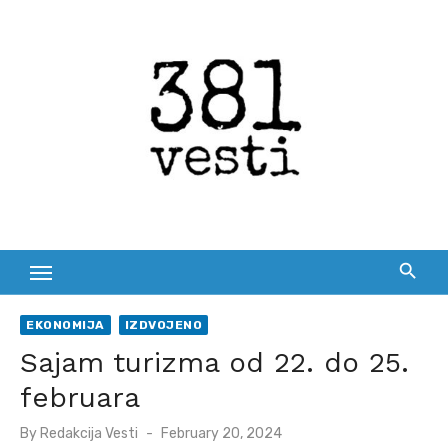
Skip
to
content
EKONOMIJA
IZDVOJENO
Sajam turizma od 22. do 25.
februara
Posted
By
Redakcija Vesti
February 20, 2024