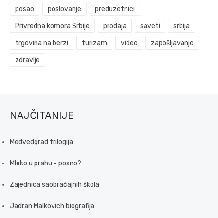
posao
poslovanje
preduzetnici
Privredna komora Srbije
prodaja
saveti
srbija
trgovina na berzi
turizam
video
zapošljavanje
zdravlje
NAJČITANIJE
Medvedgrad trilogija
Mleko u prahu - posno?
Zajednica saobraćajnih škola
Jadran Malkovich biografija