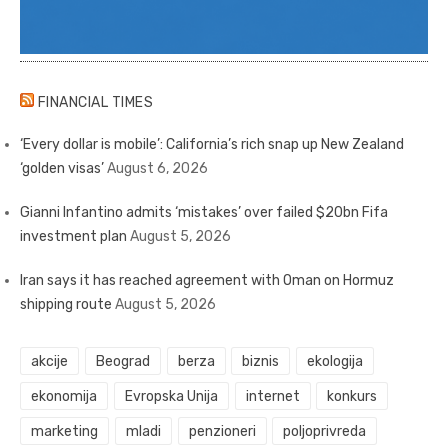
FINANCIAL TIMES
‘Every dollar is mobile’: California’s rich snap up New Zealand
‘golden visas’
August 6, 2026
Gianni Infantino admits ‘mistakes’ over failed $20bn Fifa
investment plan
August 5, 2026
Iran says it has reached agreement with Oman on Hormuz
shipping route
August 5, 2026
akcije
Beograd
berza
biznis
ekologija
ekonomija
Evropska Unija
internet
konkurs
marketing
mladi
penzioneri
poljoprivreda