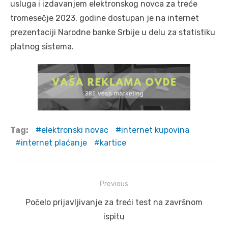
usluga i izdavanjem elektronskog novca za treće
tromesečje 2023. godine dostupan je na internet
prezentaciji Narodne banke Srbije u delu za statistiku
platnog sistema.
Tag:
elektronski novac
internet kupovina
internet plaćanje
kartice
Post
Previous
navigation
Previous
Počelo prijavljivanje za treći test na završnom
post:
ispitu