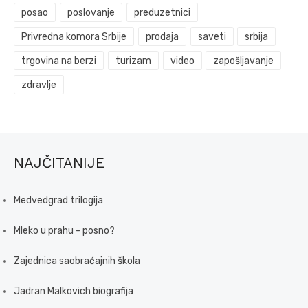
posao
poslovanje
preduzetnici
Privredna komora Srbije
prodaja
saveti
srbija
trgovina na berzi
turizam
video
zapošljavanje
zdravlje
NAJČITANIJE
Medvedgrad trilogija
Mleko u prahu - posno?
Zajednica saobraćajnih škola
Jadran Malkovich biografija