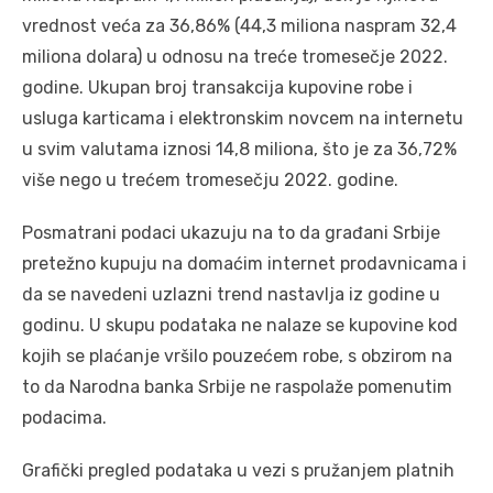
vrednost veća za 36,86% (44,3 miliona naspram 32,4
miliona dolara) u odnosu na treće tromesečje 2022.
godine. Ukupan broj transakcija kupovine robe i
usluga karticama i elektronskim novcem na internetu
u svim valutama iznosi 14,8 miliona, što je za 36,72%
više nego u trećem tromesečju 2022. godine.
Posmatrani podaci ukazuju na to da građani Srbije
pretežno kupuju na domaćim internet prodavnicama i
da se navedeni uzlazni trend nastavlja iz godine u
godinu. U skupu podataka ne nalaze se kupovine kod
kojih se plaćanje vršilo pouzećem robe, s obzirom na
to da Narodna banka Srbije ne raspolaže pomenutim
podacima.
Grafički pregled podataka u vezi s pružanjem platnih