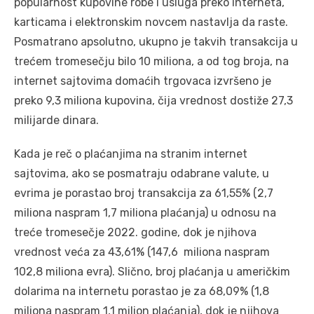
popularnost kupovine robe i usluga preko interneta,
karticama i elektronskim novcem nastavlja da raste.
Posmatrano apsolutno, ukupno je takvih transakcija u
trećem tromesečju bilo 10 miliona, a od tog broja, na
internet sajtovima domaćih trgovaca izvršeno je
preko 9,3 miliona kupovina, čija vrednost dostiže 27,3
milijarde dinara.
Kada je reč o plaćanjima na stranim internet
sajtovima, ako se posmatraju odabrane valute, u
evrima je porastao broj transakcija za 61,55% (2,7
miliona naspram 1,7 miliona plaćanja) u odnosu na
treće tromesečje 2022. godine, dok je njihova
vrednost veća za 43,61% (147,6 miliona naspram
102,8 miliona evra). Slično, broj plaćanja u američkim
dolarima na internetu porastao je za 68,09% (1,8
miliona naspram 1,1 milion plaćanja), dok je njihova