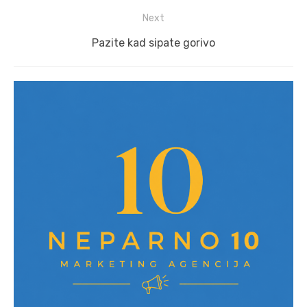
Next
Next
Pazite kad sipate gorivo
post: