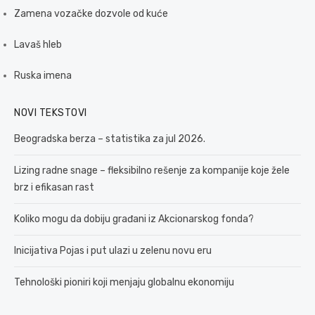
Zamena vozačke dozvole od kuće
Lavaš hleb
Ruska imena
NOVI TEKSTOVI
Beogradska berza – statistika za jul 2026.
Lizing radne snage – fleksibilno rešenje za kompanije koje žele
brz i efikasan rast
Koliko mogu da dobiju građani iz Akcionarskog fonda?
Inicijativa Pojas i put ulazi u zelenu novu eru
Tehnološki pioniri koji menjaju globalnu ekonomiju