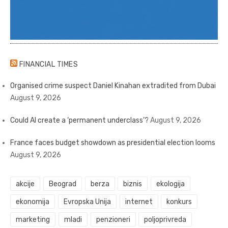
FINANCIAL TIMES
Organised crime suspect Daniel Kinahan extradited from Dubai
August 9, 2026
Could AI create a ‘permanent underclass’?
August 9, 2026
France faces budget showdown as presidential election looms
August 9, 2026
akcije
Beograd
berza
biznis
ekologija
ekonomija
Evropska Unija
internet
konkurs
marketing
mladi
penzioneri
poljoprivreda