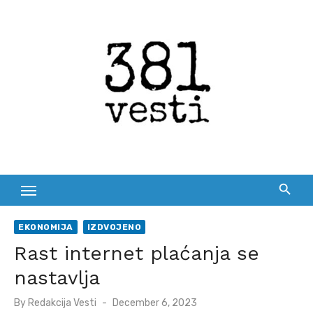
Skip
to
content
EKONOMIJA
IZDVOJENO
Rast internet plaćanja se
nastavlja
Posted
By
Redakcija Vesti
December 6, 2023