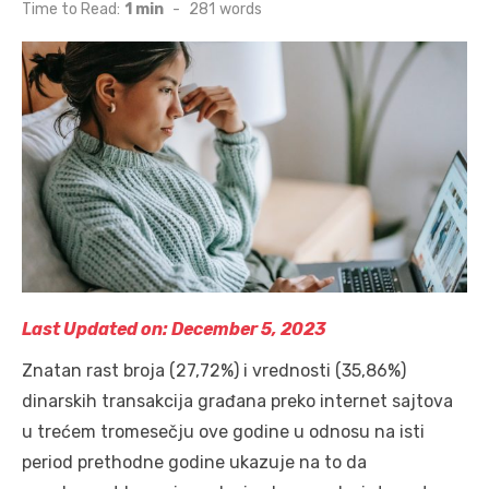
on
Time to Read:
1 min
-
281
words
Last Updated on: December 5, 2023
Znatan rast broja (27,72%) i vrednosti (35,86%)
dinarskih transakcija građana preko internet sajtova
u trećem tromesečju ove godine u odnosu na isti
period prethodne godine ukazuje na to da