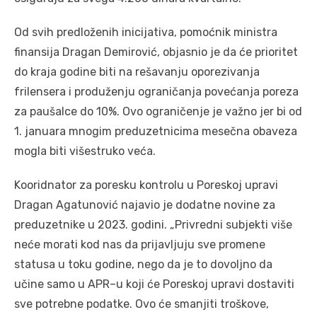
Od svih predloženih inicijativa, pomoćnik ministra
finansija Dragan Demirović, objasnio je da će prioritet
do kraja godine biti na rešavanju oporezivanja
frilensera i produženju ograničanja povećanja poreza
za paušalce do 10%. Ovo ograničenje je važno jer bi od
1. januara mnogim preduzetnicima mesečna obaveza
mogla biti višestruko veća.
Kooridnator za poresku kontrolu u Poreskoj upravi
Dragan Agatunović najavio je dodatne novine za
preduzetnike u 2023. godini. „Privredni subjekti više
neće morati kod nas da prijavljuju sve promene
statusa u toku godine, nego da je to dovoljno da
učine samo u APR–u koji će Poreskoj upravi dostaviti
sve potrebne podatke. Ovo će smanjiti troškove,