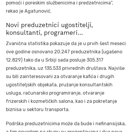
pomoći i poreskim službenicima i predzetnicima“,
rekao je Agatunović.
Novi preduzetnici ugostitelji,
konsultanti, programeri…
Zvanična statistika pokazuje da je u prvih šest meseci
ove godine osnovano 20.247 preduzetnika (ugašeno
12.829) tako da u Srbiji sada posluje 305.317
preduzetnika, uz 135.533 privrednih društava. Najviše
su bili zainteresovani za otvaranje kafića i drugih
ugostiteljskih objekata, pružanje konsultantskih
usluga, računarsko programiranje, otvaranje
frizerskih i kozmetičkih salona, kao i za pokretanje
biznisa u sektoru transporta.
Podrška preduzetnicima može da bude i nefinansijska,
a tim povodom na skupu su prezentovana i dva nova