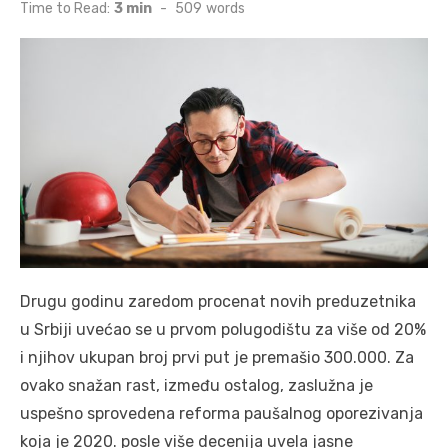
on
Time to Read:
3 min
-
509
words
Drugu godinu zaredom procenat novih preduzetnika
u Srbiji uvećao se u prvom polugodištu za više od 20%
i njihov ukupan broj prvi put je premašio 300.000. Za
ovako snažan rast, između ostalog, zaslužna je
uspešno sprovedena reforma paušalnog oporezivanja
koja je 2020. posle više decenija uvela jasne