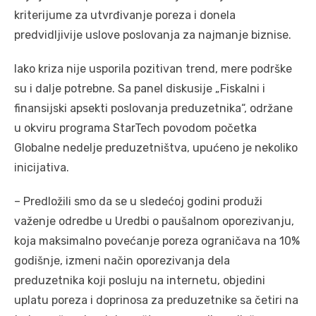
kriterijume za utvrđivanje poreza i donela
predvidljivije uslove poslovanja za najmanje biznise.
Iako kriza nije usporila pozitivan trend, mere podrške
su i dalje potrebne. Sa panel diskusije „Fiskalni i
finansijski apsekti poslovanja preduzetnika“, održane
u okviru programa StarTech povodom početka
Globalne nedelje preduzetništva, upućeno je nekoliko
inicijativa.
– Predložili smo da se u sledećoj godini produži
važenje odredbe u Uredbi o paušalnom oporezivanju,
koja maksimalno povećanje poreza ograničava na 10%
godišnje, izmeni način oporezivanja dela
preduzetnika koji posluju na internetu, objedini
uplatu poreza i doprinosa za preduzetnike sa četiri na