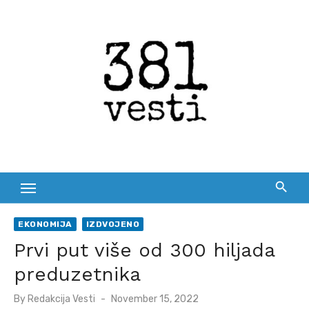
Skip
to
content
EKONOMIJA
IZDVOJENO
Prvi put više od 300 hiljada
preduzetnika
Posted
By
Redakcija Vesti
November 15, 2022