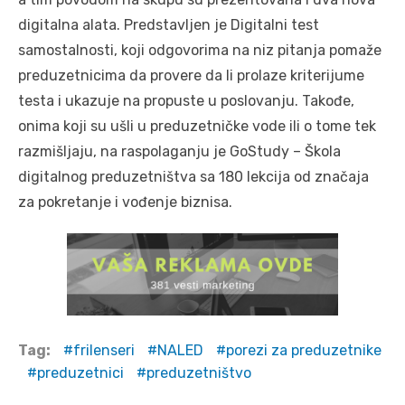
digitalna alata. Predstavljen je Digitalni test
samostalnosti, koji odgovorima na niz pitanja pomaže
preduzetnicima da provere da li prolaze kriterijume
testa i ukazuje na propuste u poslovanju. Takođe,
onima koji su ušli u preduzetničke vode ili o tome tek
razmišljaju, na raspolaganju je GoStudy – Škola
digitalnog preduzetništva sa 180 lekcija od značaja
za pokretanje i vođenje biznisa.
Tag:
frilenseri
NALED
porezi za preduzetnike
preduzetnici
preduzetništvo