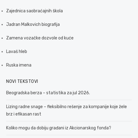
Zajednica saobraćajnih škola
Jadran Malkovich biografija
Zamena vozačke dozvole od kuće
Lavaš hleb
Ruska imena
NOVI TEKSTOVI
Beogradska berza – statistika za jul 2026.
Lizing radne snage – fleksibilno rešenje za kompanije koje žele
brz i efikasan rast
Koliko mogu da dobiju građani iz Akcionarskog fonda?