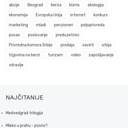
akcije
Beograd
berza
biznis
ekologija
ekonomija
Evropska Unija
internet
konkurs
marketing
mladi
penzioneri
poljoprivreda
posao
poslovanje
preduzetnici
Privredna komora Srbije
prodaja
saveti
srbija
trgovina na berzi
turizam
video
zapošljavanje
zdravlje
NAJČITANIJE
Medvedgrad trilogija
Mleko u prahu - posno?