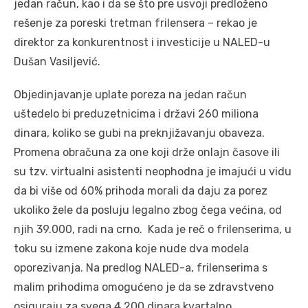
jedan račun, kao i da se što pre usvoji predloženo
rešenje za poreski tretman frilensera – rekao je
direktor za konkurentnost i investicije u NALED-u
Dušan Vasiljević.
Objedinjavanje uplate poreza na jedan račun
uštedelo bi preduzetnicima i državi 260 miliona
dinara, koliko se gubi na preknjižavanju obaveza.
Promena obračuna za one koji drže onlajn časove ili
su tzv. virtualni asistenti neophodna je imajući u vidu
da bi više od 60% prihoda morali da daju za porez
ukoliko žele da posluju legalno zbog čega većina, od
njih 39.000, radi na crno. Kada je reč o frilenserima, u
toku su izmene zakona koje nude dva modela
oporezivanja. Na predlog NALED-a, frilenserima s
malim prihodima omogućeno je da se zdravstveno
osiguraju za svega 4.200 dinara kvartalno.