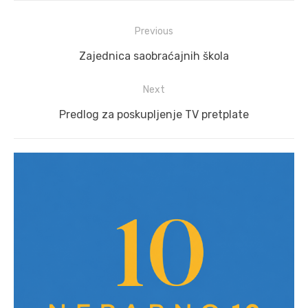
Post
Previous
navigation
Previous
Zajednica saobraćajnih škola
post:
Next
Next
Predlog za poskupljenje TV pretplate
post: