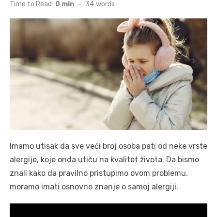
on
Time to Read:
0 min
-
34
words
Imamo utisak da sve veći broj osoba pati od neke vrste
alergije, koje onda utiču na kvalitet života. Da bismo
znali kako da pravilno pristupimo ovom problemu,
moramo imati osnovno znanje o samoj alergiji.