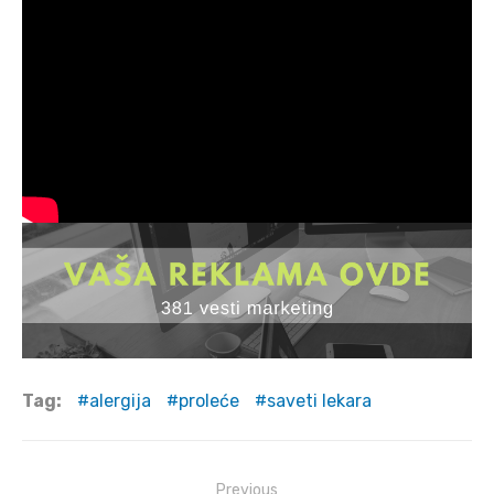
Tag:
alergija
proleće
saveti lekara
Post
Previous