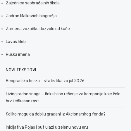
Zajednica saobraćajnih škola
Jadran Malkovich biografija
Zamena vozačke dozvole od kuće
Lavaš hleb
Ruska imena
NOVI TEKSTOVI
Beogradska berza – statistika za jul 2026.
Lizing radne snage – fleksibilno rešenje za kompanije koje žele
brz i efikasan rast
Koliko mogu da dobiju građani iz Akcionarskog fonda?
Inicijativa Pojas i put ulazi u zelenu novu eru