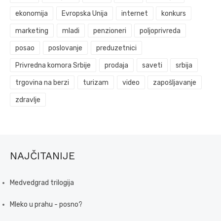
ekonomija
Evropska Unija
internet
konkurs
marketing
mladi
penzioneri
poljoprivreda
posao
poslovanje
preduzetnici
Privredna komora Srbije
prodaja
saveti
srbija
trgovina na berzi
turizam
video
zapošljavanje
zdravlje
NAJČITANIJE
Medvedgrad trilogija
Mleko u prahu - posno?