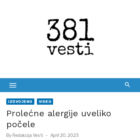
Skip
to
content
IZDVOJENO
VIDEO
Prolećne alergije uveliko
počele
Posted
By
Redakcija Vesti
April 20, 2023