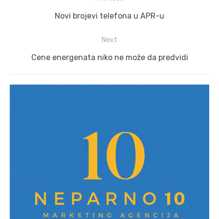
navigation
Previous
Novi brojevi telefona u APR-u
post:
Next
Next
Cene energenata niko ne može da predvidi
post: