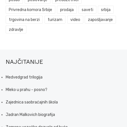
Privredna komora Srbije
prodaja
saveti
srbija
trgovina na berzi
turizam
video
zapošljavanje
zdravlje
NAJČITANIJE
Medvedgrad trilogija
Mleko u prahu - posno?
Zajednica saobraćajnih škola
Jadran Malkovich biografija