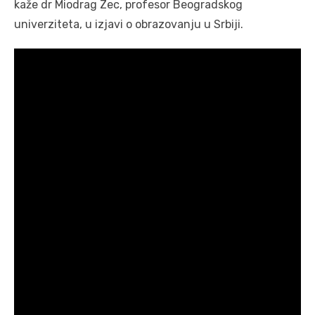
kaže dr Miodrag Zec, profesor Beogradskog
univerziteta, u izjavi o obrazovanju u Srbiji.