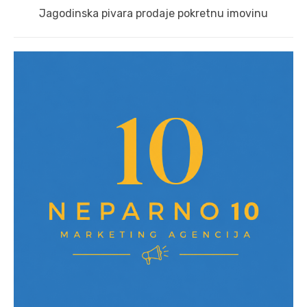
Next
Jagodinska pivara prodaje pokretnu imovinu
post: