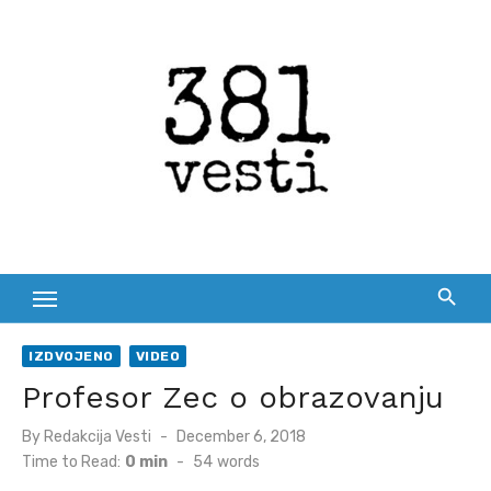
Skip
to
content
IZDVOJENO
VIDEO
Profesor Zec o obrazovanju
Posted
By
Redakcija Vesti
December 6, 2018
on
Time to Read:
0 min
-
54
words