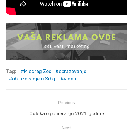
Tag:
Miodrag Zec
obrazovanje
obrazovanje u Srbiji
video
Post
Previous
navigation
Previous
Odluka o pomeranju 2021. godine
post:
Next