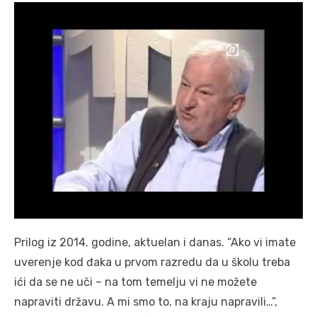
Prilog iz 2014. godine, aktuelan i danas. “Ako vi imate
uverenje kod đaka u prvom razredu da u školu treba
ići da se ne uči – na tom temelju vi ne možete
napraviti državu. A mi smo to, na kraju napravili…”,