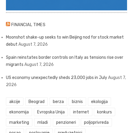
FINANCIAL TIMES
Moonshot shake-up seeks to win Beijing nod for stock market
debut
August 7, 2026
Spain reinstates border controls on Italy as tensions rise over
migrants
August 7, 2026
US economy unexpectedly sheds 23,000 jobs in July
August 7,
2026
akcije
Beograd
berza
biznis
ekologija
ekonomija
Evropska Unija
internet
konkurs
marketing
mladi
penzioneri
poljoprivreda
posao
poslovanje
preduzetnici