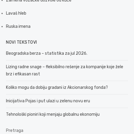
Zamena vozačke dozvole od kuće
Lavaš hleb
Ruska imena
NOVI TEKSTOVI
Beogradska berza – statistika za jul 2026.
Lizing radne snage – fleksibilno rešenje za kompanije koje žele
brz i efikasan rast
Koliko mogu da dobiju građani iz Akcionarskog fonda?
Inicijativa Pojas i put ulazi u zelenu novu eru
Tehnološki pioniri koji menjaju globalnu ekonomiju
Pretraga