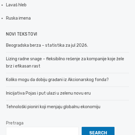
Lavaš hleb
Ruska imena
NOVI TEKSTOVI
Beogradska berza – statistika za jul 2026.
Lizing radne snage – fleksibilno rešenje za kompanije koje žele
brz i efikasan rast
Koliko mogu da dobiju građani iz Akcionarskog fonda?
Inicijativa Pojas i put ulazi u zelenu novu eru
Tehnološki pioniri koji menjaju globalnu ekonomiju
Pretraga
SEARCH