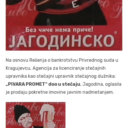
Na osnovu Rešenja o bankrotstvu Privrednog suda u
Kragujevcu, Agencija za licenciranje stečajnih
upravnika kao stečajni upravnik stečajnog dužnika:
„PIVARA PROMET“ doo u stečaju
, Jagodina, oglasila
je prodaju pokretne imovine javnim nadmetanjem.