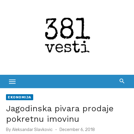
Skip
to
content
EKONOMIJA
Jagodinska pivara prodaje
pokretnu imovinu
Posted
By
Aleksandar Slavkovic
December 6, 2018