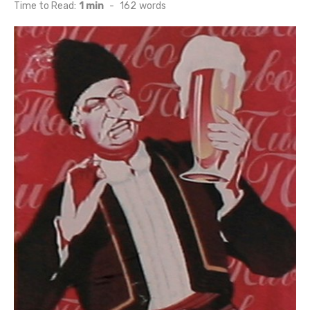
on
Time to Read:
1 min
-
162
words