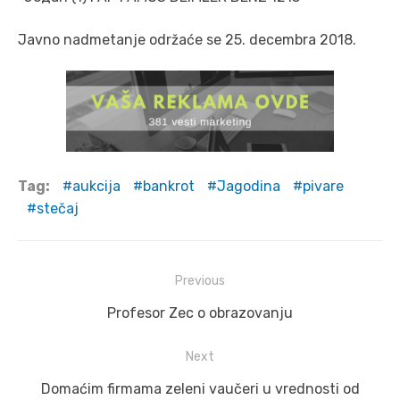
Javno nadmetanje održaće se 25. decembra 2018.
Tag:
aukcija
bankrot
Jagodina
pivare
stečaj
Post
Previous
navigation
Previous
Profesor Zec o obrazovanju
post:
Next
Next
Domaćim firmama zeleni vaučeri u vrednosti od