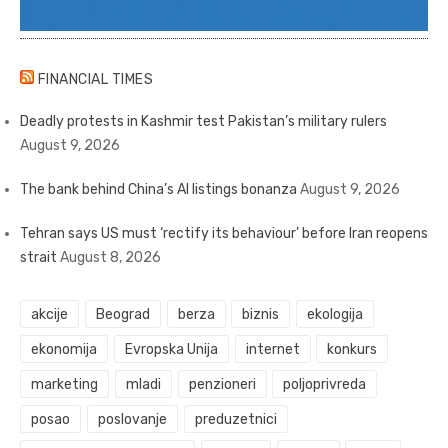
FINANCIAL TIMES
Deadly protests in Kashmir test Pakistan’s military rulers
August 9, 2026
The bank behind China’s AI listings bonanza
August 9, 2026
Tehran says US must ‘rectify its behaviour’ before Iran reopens
strait
August 8, 2026
akcije
Beograd
berza
biznis
ekologija
ekonomija
Evropska Unija
internet
konkurs
marketing
mladi
penzioneri
poljoprivreda
posao
poslovanje
preduzetnici