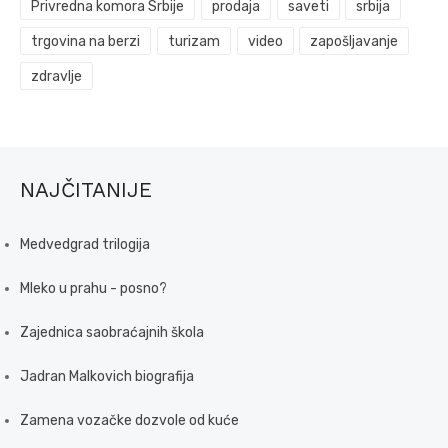
Privredna komora Srbije
prodaja
saveti
srbija
trgovina na berzi
turizam
video
zapošljavanje
zdravlje
NAJČITANIJE
Medvedgrad trilogija
Mleko u prahu - posno?
Zajednica saobraćajnih škola
Jadran Malkovich biografija
Zamena vozačke dozvole od kuće