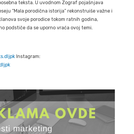
va posebna teksta. U uvodnom Zograf pojašnjava
eseju “Mala porodična istorija” rekonstruiše važne i
članova svoje porodice tokom ratnih godina,
atno podstiče da se uporno vraća ovoj temi.
.dljpk
Instagram:
dljpk