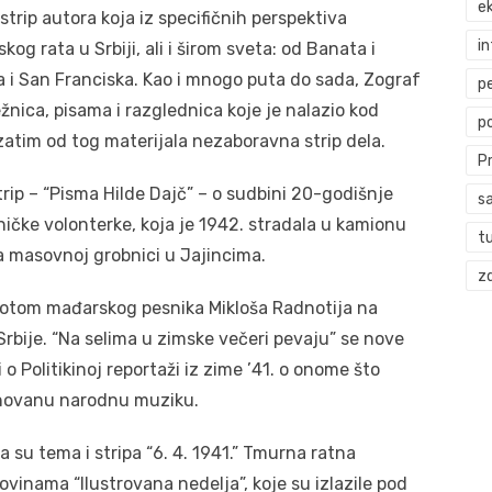
ek
trip autora koja iz specifičnih perspektiva
i
g rata u Srbiji, ali i širom sveta: od Banata i
a i San Franciska. Kao i mnogo puta do sada, Zograf
p
ežnica, pisama i razglednica koje je nalazio kod
p
zatim od tog materijala nezaboravna strip dela.
P
trip – “Pisma Hilde Dajč” – o sudbini 20-godišnje
s
ničke volonterke, koja je 1942. stradala u kamionu
t
a masovnoj grobnici u Jajincima.
zd
životom mađarskog pesnika Mikloša Radnotija na
rbije. “Na selima u zimske večeri pevaju” se nove
 o Politikinoj reportaži iz zime ’41. o onome što
novanu narodnu muziku.
 su tema i stripa “6. 4. 1941.” Tmurna ratna
ovinama “Ilustrovana nedelja”, koje su izlazile pod