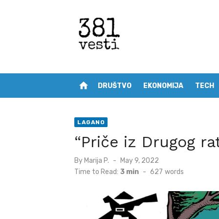
Skip
to
content
home
DRUŠTVO
EKONOMIJA
TECH
LAGANO
“Priče iz Drugog r
Posted
By
Marija P.
May 9, 2022
on
Time to Read:
3 min
-
627
words