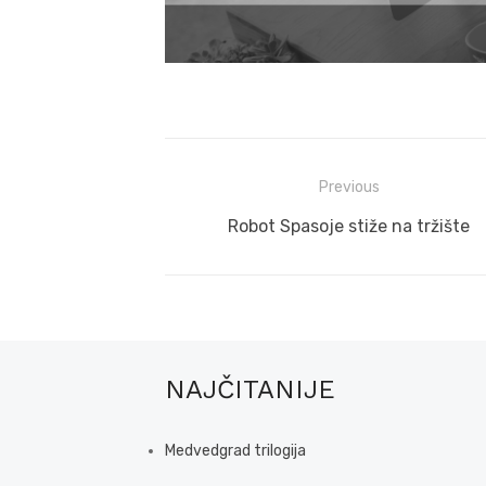
Post
Previous
navigation
Previous
Robot Spasoje stiže na tržište
post:
NAJČITANIJE
Medvedgrad trilogija