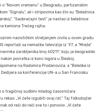
li o “Novom vremenu” u Beogradu, partizanskim
čkom “Signalu”, ali i stripovima kao što su “Beležnica
arskoj”. “Saobraćajni test” je nastao iz beležnice
a kamiona Trećeg rajha.
uoznim nacističkim streljanjem civila u ovom gradu
S reportaži sa nemačke televizije iz ’97, a “Mreže”
nevnika zarobljenika broj 60211”, koju je beogradski
 nakon povratka iz konc logora u Šleskoj.
 uspomene na Radomira Prodanovića, a “Beleške iz
 Dedijera sa konferencije UN-a u San Francisku
 je o tragičnoj sudbini mladog časovničara
 rekao: „Vi ćete izgubiti ovaj rat.“ Taj folksdojčer
junak od reči do reči sve to i ponovio: „Vi ćete