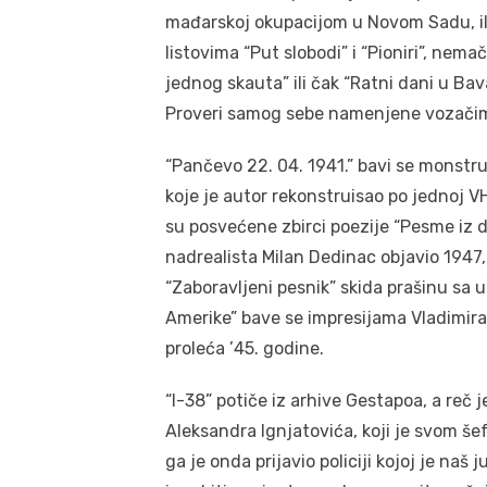
mađarskoj okupacijom u Novom Sadu, i
listovima “Put slobodi” i “Pioniri”, nema
jednog skauta” ili čak “Ratni dani u Bav
Proveri samog sebe namenjene vozačim
“Pančevo 22. 04. 1941.” bavi se monstr
koje je autor rekonstruisao po jednoj VH
su posvećene zbirci poezije “Pesme iz d
nadrealista Milan Dedinac objavio 1947,
“Zaboravljeni pesnik” skida prašinu sa
Amerike” bave se impresijama Vladimira
proleća ’45. godine.
“I-38” potiče iz arhive Gestapoa, a reč
Aleksandra Ignjatovića, koji je svom šefu
ga je onda prijavio policiji kojoj je naš 