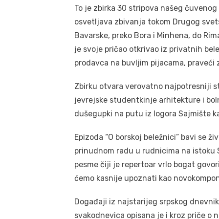
To je zbirka 30 stripova našeg čuvenog s
osvetljava zbivanja tokom Drugog svetsko
Bavarske, preko Bora i Minhena, do Rim
je svoje pričao otkrivao iz privatnih bel
prodavca na buvljim pijacama, praveći 
Zbirku otvara verovatno najpotresniji s
jevrejske studentkinje arhitekture i bol
dušegupki na putu iz logora Sajmište k
Epizoda “O borskoj beležnici” bavi se 
prinudnom radu u rudnicima na istoku S
pesme čiji je repertoar vrlo bogat govori
ćemo kasnije upoznati kao novokompo
Događaji iz najstarijeg srpskog dnevnika
svakodnevica opisana je i kroz priče o n