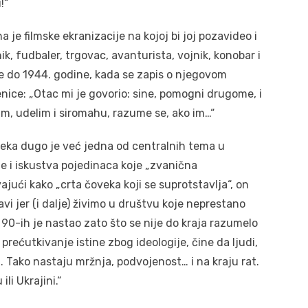
!“
 je filmske ekranizacije na kojoj bi joj pozavideo i
k, fudbaler, trgovac, avanturista, vojnik, konobar i
sve do 1944. godine, kada se zapis o njegovom
nice: „Otac mi je govorio: sine, pomogni drugome, i
am, udelim i siromahu, razume se, ako im…“
 veka dugo je već jedna od centralnih tema u
 i iskustva pojedinaca koje „zvanična
vajući kako „crta čoveka koji se suprotstavlja“, on
i jer (i dalje) živimo u društvu koje neprestano
t 90-ih je nastao zato što se nije do kraja razumelo
prećutkivanje istine zbog ideologije, čine da ljudi,
u. Tako nastaju mržnja, podvojenost… i na kraju rat.
li Ukrajini.“