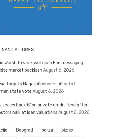
FINANCIAL TIMES
in Warsh to stick with lean Fed messaging
pite market backlash
August 6, 2026
sia targets Maga influencers ahead of
man state vote
August 6, 2026
s scales back €1bn private credit fund after
estors balk at loan valuations
August 6, 2026
cije
Beograd
berza
biznis