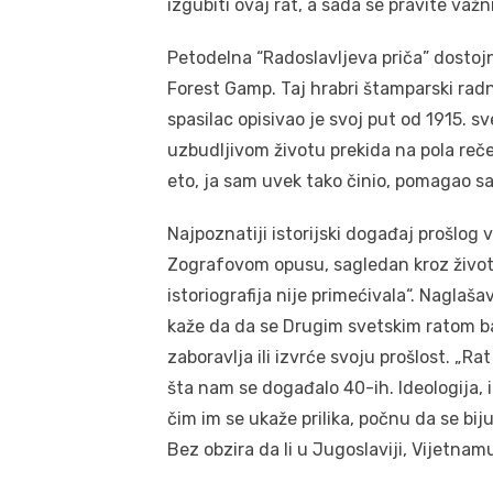
izgubiti ovaj rat, a sada se pravite važni
Petodelna “Radoslavljeva priča” dostojna
Forest Gamp. Taj hrabri štamparski radni
spasilac opisivao je svoj put od 1915. 
uzbudljivom životu prekida na pola reče
eto, ja sam uvek tako činio, pomagao s
Najpoznatiji istorijski događaj prošlog
Zografovom opusu, sagledan kroz živote
istoriografija nije primećivala“. Naglaša
kaže da da se Drugim svetskim ratom bav
zaboravlja ili izvrće svoju prošlost. „Ra
šta nam se događalo 40-ih. Ideologija, i 
čim im se ukaže prilika, počnu da se bij
Bez obzira da li u Jugoslaviji, Vijetnamu i