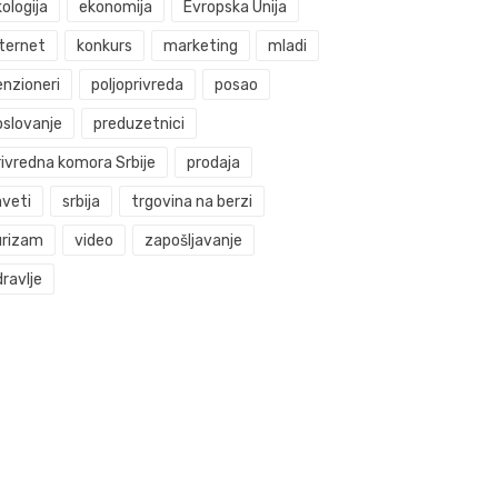
ologija
ekonomija
Evropska Unija
nternet
konkurs
marketing
mladi
enzioneri
poljoprivreda
posao
oslovanje
preduzetnici
rivredna komora Srbije
prodaja
aveti
srbija
trgovina na berzi
urizam
video
zapošljavanje
ravlje