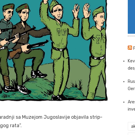
Kev
des
Rus
Ger
Are
inv
radnji sa Muzejom Jugoslavije objavila strip-
gog rata”.
ak