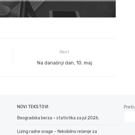
Next
Next
Na današnji dan, 10. maj
post:
NOVI TEKSTOVI
Pretr
Beogradska berza – statistika za jul 2026.
Lizing radne snage – fleksibilno rešenje za