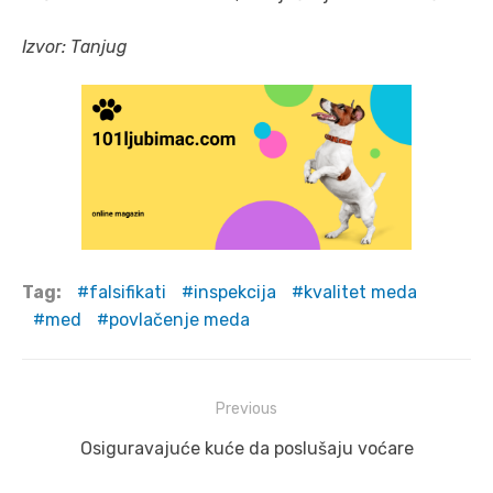
Izvor: Tanjug
Tag:
falsifikati
inspekcija
kvalitet meda
med
povlačenje meda
Post
Previous
navigation
Previous
Osiguravajuće kuće da poslušaju voćare
post: