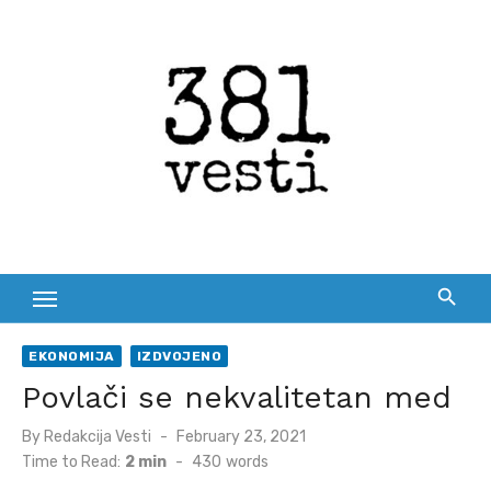
Skip
to
content
EKONOMIJA
IZDVOJENO
Povlači se nekvalitetan med
Posted
By
Redakcija Vesti
February 23, 2021
on
Time to Read:
2 min
-
430
words