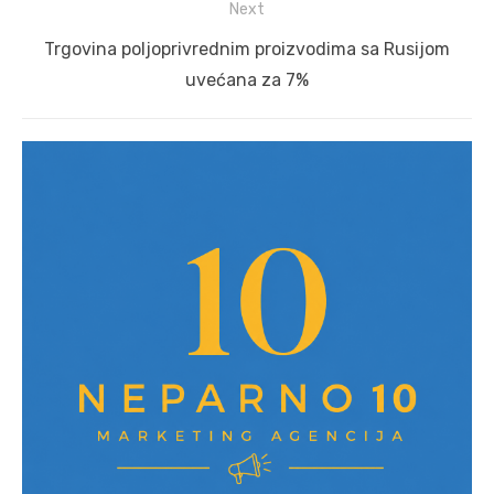
Next
Next
Trgovina poljoprivrednim proizvodima sa Rusijom
post:
uvećana za 7%