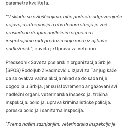
parametre kvaliteta.
“U skladu sa ovlašćenjima, biće podnete odgovarajuće
prijave, a informacija o utvrđenom stanju je već
prosleđena drugim nadležnim organima i
inspekcijama radi preduzimanja mera iz njihove
nadležnosti”
, navela je Uprava za veterinu.
Predsednik Saveza pčelarskih organizacija Srbije
(SPOS) Rodoljub Živadinović u izjavi za Tanjug kaže
da se ovakva važna akcija nikad se do sada nije
dogodila u Srbija, jer su istovremeno angažovani svi
nadležni organi, veterinarska inspekcija, tržišna
inspekcija, policija, uprava kriminalističke policije,
poreska policija i sanitarna inspecija.
“
Prema našim saznjanjim, veterinarska inspekcija je