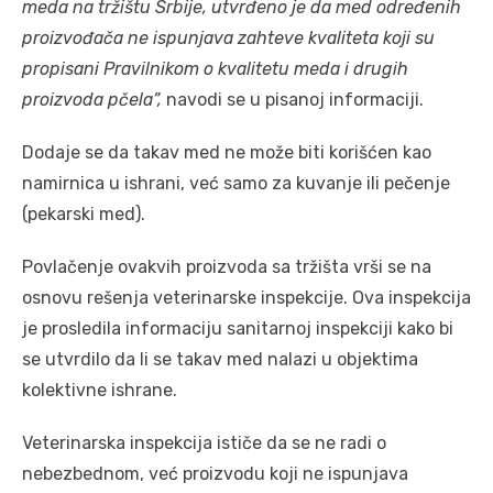
meda na tržištu Srbije, utvrđeno je da med određenih
proizvođača ne ispunjava zahteve kvaliteta koji su
propisani Pravilnikom o kvalitetu meda i drugih
proizvoda pčela”,
navodi se u pisanoj informaciji.
Dodaje se da takav med ne može biti korišćen kao
namirnica u ishrani, već samo za kuvanje ili pečenje
(pekarski med).
Povlačenje ovakvih proizvoda sa tržišta vrši se na
osnovu rešenja veterinarske inspekcije. Ova inspekcija
je prosledila informaciju sanitarnoj inspekciji kako bi
se utvrdilo da li se takav med nalazi u objektima
kolektivne ishrane.
Veterinarska inspekcija ističe da se ne radi o
nebezbednom, već proizvodu koji ne ispunjava