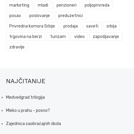
marketing
mladi
penzioneri
poljoprivreda
posao
poslovanje
preduzetnici
Privredna komora Srbije
prodaja
saveti
srbija
trgovina na berzi
turizam
video
zapošljavanje
zdravlje
NAJČITANIJE
Medvedgrad trilogija
Mleko u prahu - posno?
Zajednica saobraćajnih škola