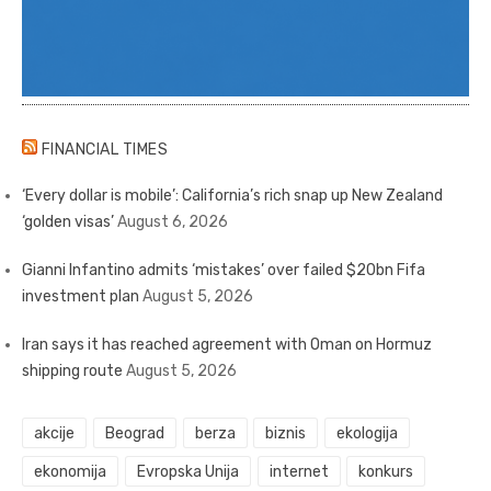
FINANCIAL TIMES
‘Every dollar is mobile’: California’s rich snap up New Zealand
‘golden visas’
August 6, 2026
Gianni Infantino admits ‘mistakes’ over failed $20bn Fifa
investment plan
August 5, 2026
Iran says it has reached agreement with Oman on Hormuz
shipping route
August 5, 2026
akcije
Beograd
berza
biznis
ekologija
ekonomija
Evropska Unija
internet
konkurs