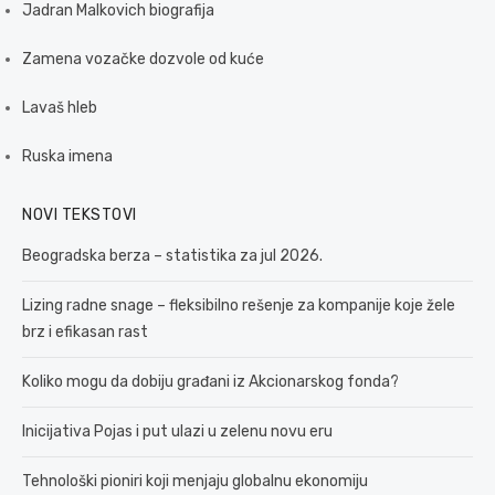
Jadran Malkovich biografija
Zamena vozačke dozvole od kuće
Lavaš hleb
Ruska imena
NOVI TEKSTOVI
Beogradska berza – statistika za jul 2026.
Lizing radne snage – fleksibilno rešenje za kompanije koje žele
brz i efikasan rast
Koliko mogu da dobiju građani iz Akcionarskog fonda?
Inicijativa Pojas i put ulazi u zelenu novu eru
Tehnološki pioniri koji menjaju globalnu ekonomiju