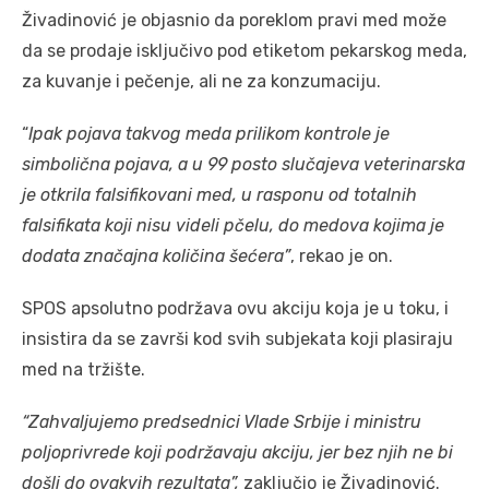
Živadinović je objasnio da poreklom pravi med može
da se prodaje isključivo pod etiketom pekarskog meda,
za kuvanje i pečenje, ali ne za konzumaciju.
“
Ipak pojava takvog meda prilikom kontrole je
simbolična pojava, a u 99 posto slučajeva veterinarska
je otkrila falsifikovani med, u rasponu od totalnih
falsifikata koji nisu videli pčelu, do medova kojima je
dodata značajna količina šećera”
, rekao je on.
SPOS apsolutno podržava ovu akciju koja je u toku, i
insistira da se završi kod svih subjekata koji plasiraju
med na tržište.
“Zahvaljujemo predsednici Vlade Srbije i ministru
poljoprivrede koji podržavaju akciju, jer bez njih ne bi
došli do ovakvih rezultata”,
zaključio je Živadinović.