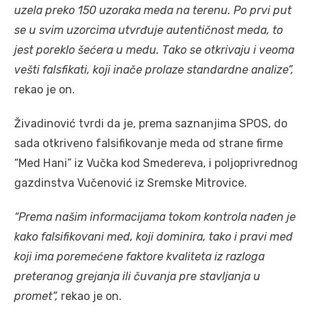
uzela preko 150 uzoraka meda na terenu. Po prvi put
se u svim uzorcima utvrđuje autentičnost meda, to
jest poreklo šećera u medu. Tako se otkrivaju i veoma
vešti falsfikati, koji inače prolaze standardne analize”,
rekao je on.
Živadinović tvrdi da je, prema saznanjima SPOS, do
sada otkriveno falsifikovanje meda od strane firme
“Med Hani” iz Vučka kod Smedereva, i poljoprivrednog
gazdinstva Vučenović iz Sremske Mitrovice.
“Prema našim informacijama tokom kontrola nađen je
kako falsifikovani med, koji dominira, tako i pravi med
koji ima poremećene faktore kvaliteta iz razloga
preteranog grejanja ili čuvanja pre stavljanja u
promet”,
rekao je on.