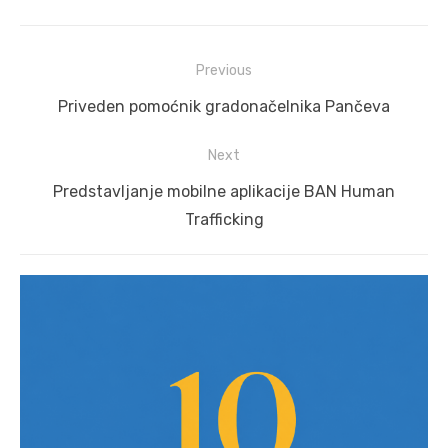
Post
Previous
navigation
Previous
Priveden pomoćnik gradonačelnika Pančeva
post:
Next
Next
Predstavljanje mobilne aplikacije BAN Human
post:
Trafficking