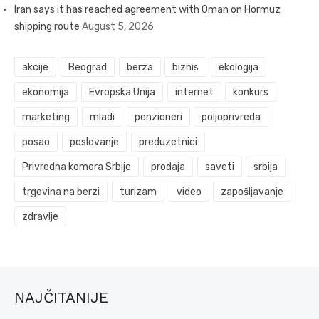
Iran says it has reached agreement with Oman on Hormuz
shipping route
August 5, 2026
akcije
Beograd
berza
biznis
ekologija
ekonomija
Evropska Unija
internet
konkurs
marketing
mladi
penzioneri
poljoprivreda
posao
poslovanje
preduzetnici
Privredna komora Srbije
prodaja
saveti
srbija
trgovina na berzi
turizam
video
zapošljavanje
zdravlje
NAJČITANIJE