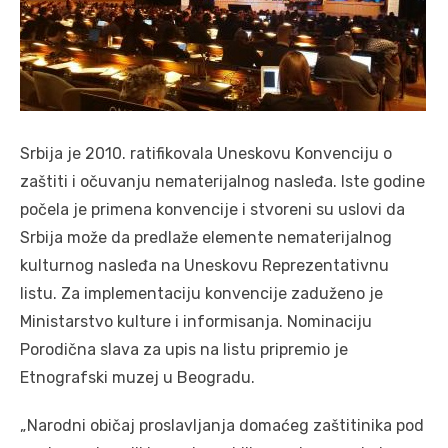
Srbija je 2010. ratifikovala Uneskovu Konvenciju o
zaštiti i očuvanju nematerijalnog nasleđa. Iste godine
počela je primena konvencije i stvoreni su uslovi da
Srbija može da predlaže elemente nematerijalnog
kulturnog nasleđa na Uneskovu Reprezentativnu
listu. Za implementaciju konvencije zaduženo je
Ministarstvo kulture i informisanja. Nominaciju
Porodična slava za upis na listu pripremio je
Etnografski muzej u Beogradu.
„Narodni običaj proslavljanja domaćeg zaštitinika pod