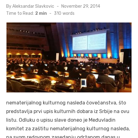
Posted
By
Aleksandar Slavkovic
November 29, 2014
on
Time to Read:
2 min
-
310
words
nematerijalnog kulturnog nasleđa čovečanstva, što
predstavlja prvi upis kulturnih dobara iz Srbije na ovu
listu. Odluku o upisu slave doneo je Međuvladin
komitet za zaštitu nematerijalnog kulturnog nasleđa,
na svom redovnom zasedanju održanom danas u