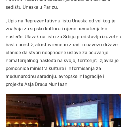
sedištu Uneska u Parizu.
„Upis na Reprezentativnu listu Uneska od velikog je
značaja za srpsku kulturu i njeno nematerijalno
nasleđe. Ulazak na listu za Srbiju predstavlja izuzetnu
čast i prestiž, ali istovremeno znači i obavezu države
članice da stvori neophodne uslove za očuvanje
nematerijalnog nasleđa na svojoj teritoriji“, izjavila je
pomoćnica ministra kulture i informisanja za
međunarodnu saradnju, evropske integracije i
projekte Asja Drača Muntean.