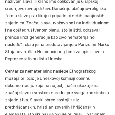
nazivom slava ili krsno ime oblikovan je u srpskoj
srednjevekovnoj državi. Današnju običajno-religisku
formu slave praktikuju i pripadnici nekih manjinskih
zajednica. Značaj slave uvažava se i na individualnom
i na opštedruštvenom planu, što je štiti, održava i
prenosi kroz generacije kao živo nematerijalno
nasleđe“, rekao je na predstavljanju u Parizu mr Marko
Stojanović, član Nominacionog tima za upis slave u
Reprezentativnu listu Uneska.
Centar za nematerijalno nasleđe Etnografskog
muzeja priložio je Uneskovoj komisiji obimnu
dokumentaciju koja na najbolji način ukazuje na
značaj slave u srpskom narodu, pre svega kao simbola
zajedništva. Slavski obred sastoji se iz
prethrišćanskih, hristijanizovanih i hrišćanskih
elemenata, što skupa učvršćuje religijski i nacionalni