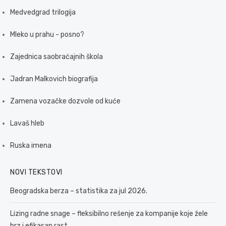
Medvedgrad trilogija
Mleko u prahu - posno?
Zajednica saobraćajnih škola
Jadran Malkovich biografija
Zamena vozačke dozvole od kuće
Lavaš hleb
Ruska imena
NOVI TEKSTOVI
Beogradska berza – statistika za jul 2026.
Lizing radne snage – fleksibilno rešenje za kompanije koje žele
brz i efikasan rast