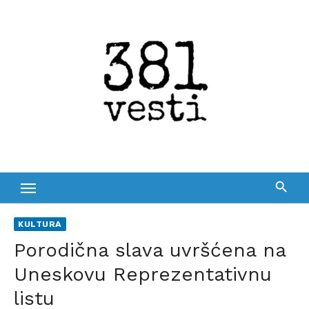
Skip
to
content
KULTURA
Porodična slava uvršćena na
Uneskovu Reprezentativnu
listu