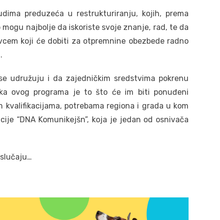
udima preduzeća u restrukturiranju, kojih, prema
mogu najbolje da iskoriste svoje znanje, rad, te da
vcem koji će dobiti za otpremnine obezbede radno
.
se udružuju i da zajedničkim sredstvima pokrenu
tika ovog programa je to što će im biti ponuđeni
im kvalifikacijama, potrebama regiona i grada u kom
ncije “DNA Komunikejšn”, koja je jedan od osnivača
 slučaju…