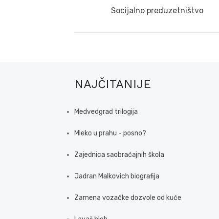
navigation
Previous
Socijalno preduzetništvo
post:
NAJČITANIJE
Medvedgrad trilogija
Mleko u prahu - posno?
Zajednica saobraćajnih škola
Jadran Malkovich biografija
Zamena vozačke dozvole od kuće