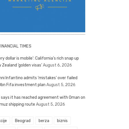
FINANCIAL TIMES
ry dollar is mobile’: California’s rich snap up
 Zealand ‘golden visas’
August 6, 2026
nni Infantino admits ‘mistakes’ over failed
bn Fifa investment plan
August 5, 2026
n says it has reached agreement with Oman on
muz shipping route
August 5, 2026
cije
Beograd
berza
biznis