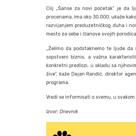
Cilj „Šanse za novi početak” je da lj
procenama, ima oko 30.000, ukaže kako 
razvijanjem preduzetničkog duha i no
mesto za sebe i članove svojih porodica
„Želimo da podstaknemo te ljude da 
sopstveni biznis, a važna karakteris
konkretni predlozi, u skladu sa njihov
žive”, kaže Dejan Ranđić, direktor age
programa.
Vredi se informisati o svemu, u svakom
Izvor: Dnevnik