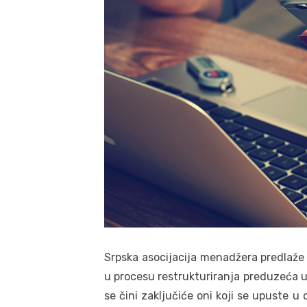
Srpska asocijacija menadžera predlaže 
u procesu restrukturiranja preduzeća u k
se čini zaključiće oni koji se upuste u