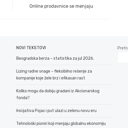
Next
Online prodavnice se menjaju
post:
NOVI TEKSTOVI
Pretr
Beogradska berza – statistika za jul 2026.
Lizing radne snage – fleksibilno rešenje za
kompanije koje žele brz i efikasan rast
Koliko mogu da dobiju građani iz Akcionarskog
fonda?
Inicijativa Pojas i put ulazi u zelenu novu eru
Tehnološki pioniri koji menjaju globalnu ekonomiju