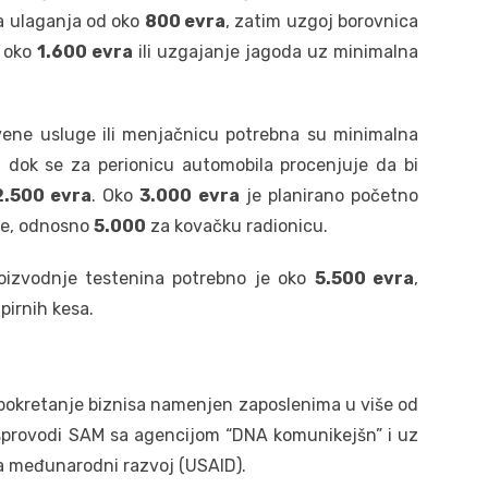
a ulaganja od oko
800 evra
, zatim uzgoj borovnica
d oko
1.600 evra
ili uzgajanje jagoda uz minimalna
vene usluge ili menjačnicu potrebna su minimalna
, dok se za perionicu automobila procenjuje da bi
2.500 evra
. Oko
3.000 evra
je planirano početno
ice, odnosno
5.000
za kovačku radionicu.
roizvodnje testenina potrebno je oko
5.500 evra
,
pirnih kesa.
 pokretanje biznisa namenjen zaposlenima u više od
 sprovodi SAM sa agencijom “DNA komunikejšn” i uz
a međunarodni razvoj (USAID).