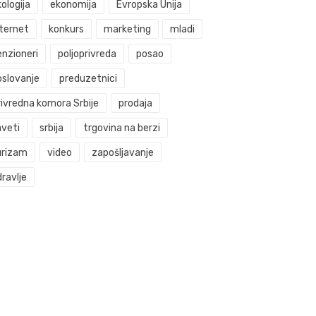
ologija
ekonomija
Evropska Unija
nternet
konkurs
marketing
mladi
enzioneri
poljoprivreda
posao
oslovanje
preduzetnici
rivredna komora Srbije
prodaja
aveti
srbija
trgovina na berzi
urizam
video
zapošljavanje
ravlje