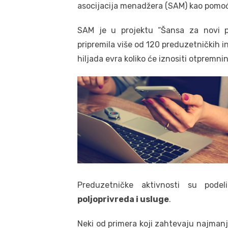
asocijacija menadžera (SAM) kao pomoć
SAM je u projektu “Šansa za novi po
pripremila više od 120 preduzetničkih i
hiljada evra koliko će iznositi otpremnin
Preduzetničke aktivnosti su pode
poljoprivreda i usluge
.
Neki od primera koji zahtevaju najmanj