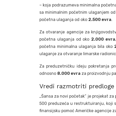
– koja podrazumeva minimalna početn
sa minimalnim početnim ulaganjem o
početna ulaganja od oko
2.500 evra
.
Za otvaranje agencije za knjigovodst
početna ulaganja od oko
2.000 evra
početna minimalna ulaganja bila oko
ulaganje za otvaranje limarske radion
Za preduzetničku ideju pokretanja p
odnosno
8.000 evra
za proizvodnju pa
Vredi razmotriti predloge
„Šansa za novi početak” je projekat za
500 preduzeća u restruktuiranju, koji
finansijsku pomoć Američke agencije z