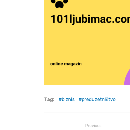
Tag:
biznis
preduzetništvo
Post
Previous