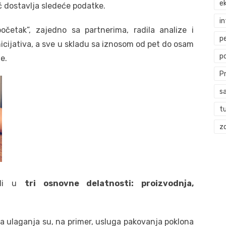
ek
 dostavlja sledeće podatke.
i
četak”, zajedno sa partnerima, radila analize i
p
nicijativa, a sve u skladu sa iznosom od pet do osam
p
e.
P
s
t
zd
lili u
tri osnovne delatnosti: proizvodnja,
a ulaganja su, na primer, usluga pakovanja poklona