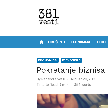
Skip
to
content
home
DRUŠTVO
EKONOMIJA
TECH
EKONOMIJA
IZDVOJENO
Pokretanje biznisa
Posted
By
Redakcija Vesti
August 20, 2015
on
Time to Read:
2 min
-
356
words