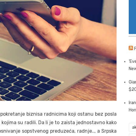
‘Eve
New
Gia
$20
Ira
Hor
pokretanje biznisa radnicima koji ostanu bez posla
ojima su radili. Da li je to zaista jednostavno kako
ak
 osnivanje sopstvenog preduzeća, radnje.., a Srpska