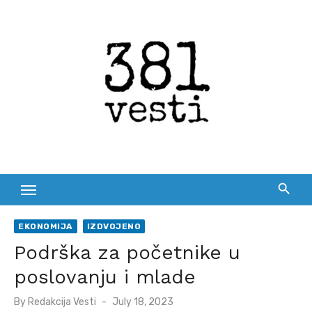
Skip
to
content
EKONOMIJA
IZDVOJENO
Podrška za početnike u
poslovanju i mlade
Posted
By
Redakcija Vesti
July 18, 2023