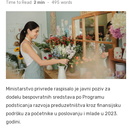
on
Time to Read:
2 min
-
495
words
Ministarstvo privrede raspisalo je javni poziv za
dodelu bespovratnih sredstava po Programu
podsticanja razvoja preduzetništva kroz finansijsku
podršku za početnike u poslovanju i mlade u 2023.
godini.