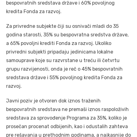
bespovratnih sredstava države i 60% povoljnog
kredita Fonda za razvoj.
Za privredne subjekte čiji su osnivači mladi do 35
godina starosti, 35% su bespovratna sredstva države,
a 65% povoljni krediti Fonda za razvoj. Ukoliko
privredni subjekti pripadaju jedinicama lokalne
samouprave koje su razvrstane u treću ili četvrtu
grupu razvijenosti, onda je reč o 45% bespovratnih
sredstava države i 55% povoljnog kredita Fonda za
razvoj.
Javni poziv je otvoren dok iznos traženih
bespovratnih sredstava ne premaši iznos raspoloživih
sredstava za sprovođenje Programa za 35%, koliko je
prosečan procenat odbijenih, kao i odustalih zahteva
pre rešavanja u prethodnim godinama, a najkasnije do