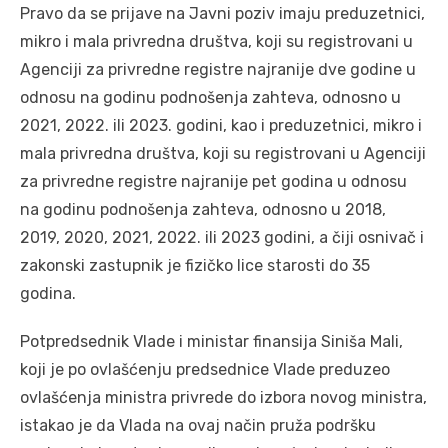
Pravo da se prijave na Javni poziv imaju preduzetnici,
mikro i mala privredna društva, koji su registrovani u
Agenciji za privredne registre najranije dve godine u
odnosu na godinu podnošenja zahteva, odnosno u
2021, 2022. ili 2023. godini, kao i preduzetnici, mikro i
mala privredna društva, koji su registrovani u Agenciji
za privredne registre najranije pet godina u odnosu
na godinu podnošenja zahteva, odnosno u 2018,
2019, 2020, 2021, 2022. ili 2023 godini, a čiji osnivač i
zakonski zastupnik je fizičko lice starosti do 35
godina.
Potpredsednik Vlade i ministar finansija Siniša Mali,
koji je po ovlašćenju predsednice Vlade preduzeo
ovlašćenja ministra privrede do izbora novog ministra,
istakao je da Vlada na ovaj način pruža podršku