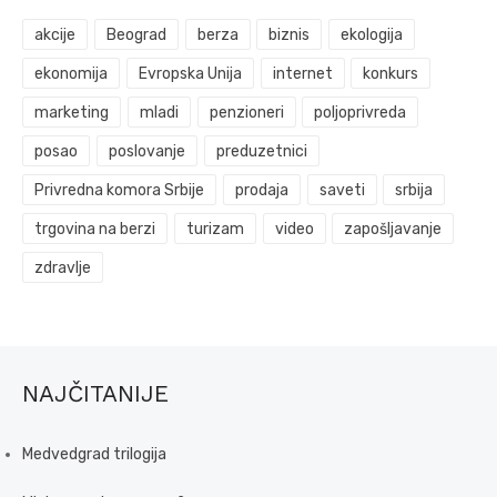
akcije
Beograd
berza
biznis
ekologija
ekonomija
Evropska Unija
internet
konkurs
marketing
mladi
penzioneri
poljoprivreda
posao
poslovanje
preduzetnici
Privredna komora Srbije
prodaja
saveti
srbija
trgovina na berzi
turizam
video
zapošljavanje
zdravlje
NAJČITANIJE
Medvedgrad trilogija