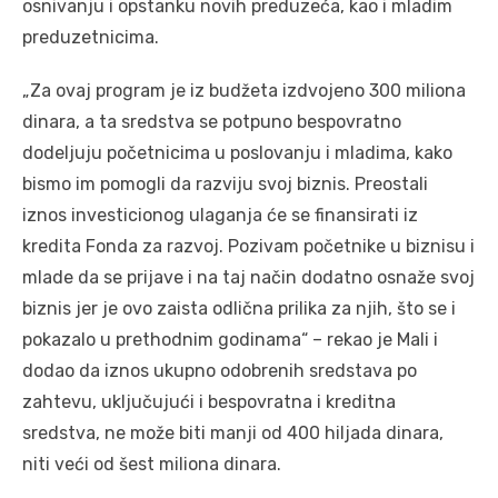
osnivanju i opstanku novih preduzeća, kao i mladim
preduzetnicima.
„Za ovaj program je iz budžeta izdvojeno 300 miliona
dinara, a ta sredstva se potpuno bespovratno
dodeljuju početnicima u poslovanju i mladima, kako
bismo im pomogli da razviju svoj biznis. Preostali
iznos investicionog ulaganja će se finansirati iz
kredita Fonda za razvoj. Pozivam početnike u biznisu i
mlade da se prijave i na taj način dodatno osnaže svoj
biznis jer je ovo zaista odlična prilika za njih, što se i
pokazalo u prethodnim godinama“ – rekao je Mali i
dodao da iznos ukupno odobrenih sredstava po
zahtevu, uključujući i bespovratna i kreditna
sredstva, ne može biti manji od 400 hiljada dinara,
niti veći od šest miliona dinara.