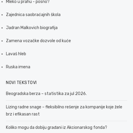
Mleko u prahu - posno?
Zajednica saobraćajnih škola
Jadran Malkovich biografija
Zamena vozačke dozvole od kuće
Lavaš hleb
Ruska imena
NOVI TEKSTOVI
Beogradska berza – statistika za jul 2026.
Lizing radne snage – fleksibilno rešenje za kompanije koje žele
brz i efikasan rast
Koliko mogu da dobiju građani iz Akcionarskog fonda?