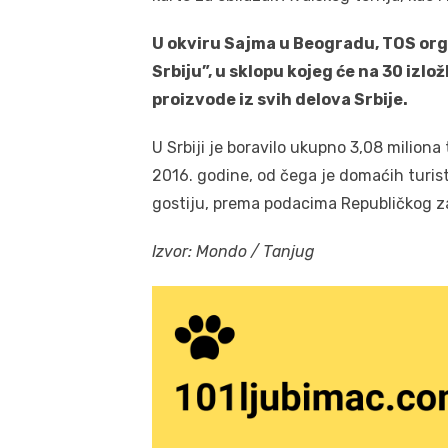
U okviru Sajma u Beogradu, TOS org
Srbiju”, u sklopu kojeg će na 30 izlo
proizvode iz svih delova Srbije.
U Srbiji je boravilo ukupno 3,08 miliona
2016. godine, od čega je domaćih turista
gostiju, prema podacima Republičkog za
Izvor: Mondo / Tanjug