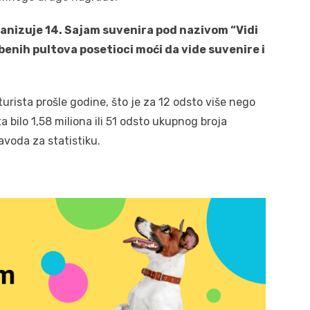
anizuje 14. Sajam suvenira pod nazivom “Vidi
žbenih pultova posetioci moći da vide suvenire i
 turista prošle godine, što je za 12 odsto više nego
 bilo 1,58 miliona ili 51 odsto ukupnog broja
voda za statistiku.