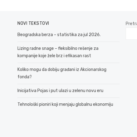
NOVI TEKSTOVI
Pretr
Beogradska berza – statistika za jul 2026.
Lizing radne snage – fleksibilno rešenje za
kompanije koje žele brz i efikasan rast
Koliko mogu da dobiju građani iz Akcionarskog
fonda?
Inicijativa Pojas i put ulazi u zelenu novu eru
Tehnološki pioniri koji menjaju globalnu ekonomiju