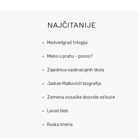
NAJČITANIJE
Medvedgrad trilogija
Mleko u prahu - posno?
Zajednica saobraćajnih škola
Jadran Malkovich biografija
Zamena vozačke dozvole od kuće
Lavaš hleb
Ruska imena