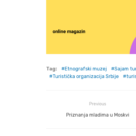
Tag:
Etnografski muzej
Sajam tu
Turistička organizacija Srbije
turi
Post
Previous
navigation
Previous
Priznanja mladima u Moskvi
post: