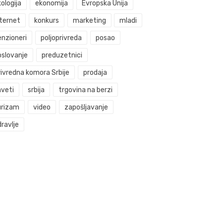
ologija
ekonomija
Evropska Unija
nternet
konkurs
marketing
mladi
enzioneri
poljoprivreda
posao
oslovanje
preduzetnici
rivredna komora Srbije
prodaja
aveti
srbija
trgovina na berzi
urizam
video
zapošljavanje
ravlje