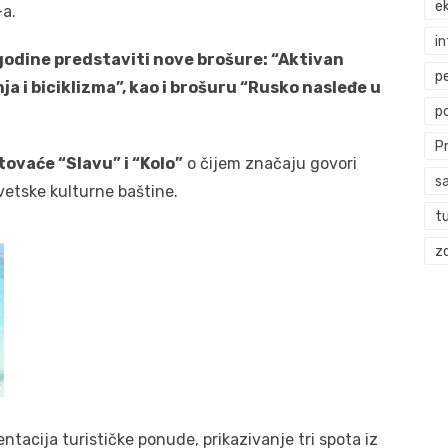
ek
a.
i
godine predstaviti nove brošure: “Aktivan
p
 i biciklizma”, kao i brošuru “Rusko nasleđe u
p
P
ovaće “Slavu” i “Kolo”
o čijem značaju govori
s
vetske kulturne baštine.
t
zd
tacija turističke ponude, prikazivanje tri spota iz