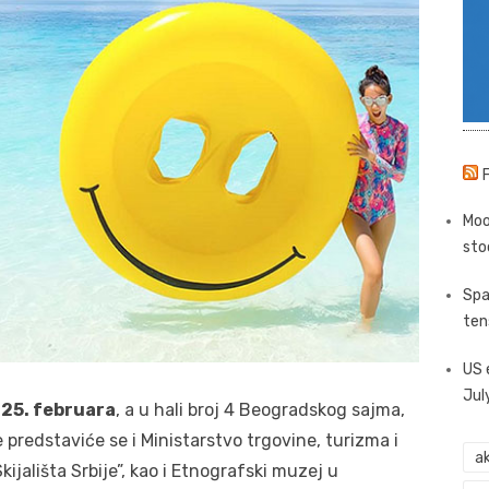
Moo
sto
Spa
ten
US 
Jul
 25. februara
, a u hali broj 4 Beogradskog sajma,
 predstaviće se i Ministarstvo trgovine, turizma i
ak
ijališta Srbije”, kao i Etnografski muzej u