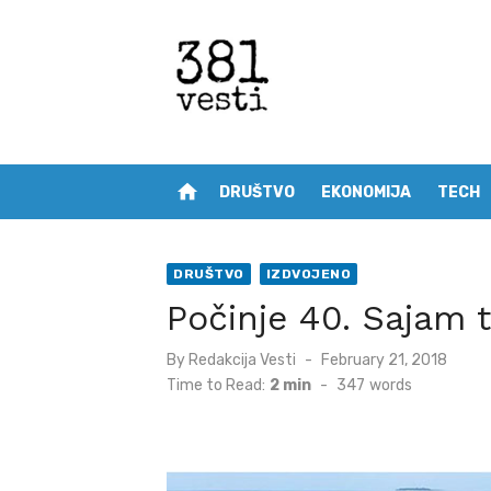
Skip
to
content
home
DRUŠTVO
EKONOMIJA
TECH
DRUŠTVO
IZDVOJENO
Počinje 40. Sajam 
Posted
By
Redakcija Vesti
February 21, 2018
on
Time to Read:
2 min
-
347
words