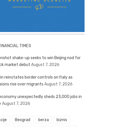
FINANCIAL TIMES
nshot shake-up seeks to win Beijing nod for
ck market debut
August 7, 2026
in reinstates border controls on Italy as
sions rise over migrants
August 7, 2026
economy unexpectedly sheds 23,000 jobs in
y
August 7, 2026
cije
Beograd
berza
biznis