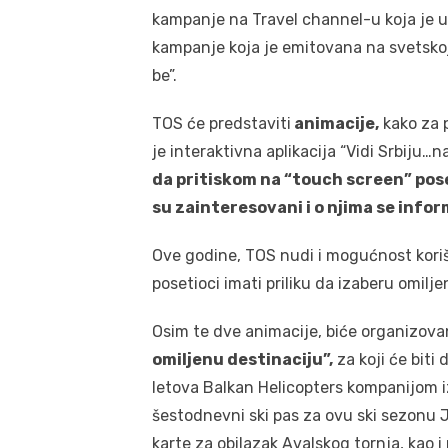
kampanje na Travel channel-u koja je u 
kampanje koja je emitovana na svetsko
be”.
TOS će predstaviti
animacije,
kako za 
je interaktivna aplikacija “Vidi Srbiju…
da pritiskom na “touch screen” poset
su zainteresovani i o njima se infor
Ove godine, TOS nudi i mogućnost koriš
posetioci imati priliku da izaberu omilje
Osim te dve animacije, biće organizova
omiljenu destinaciju”,
za koji će biti 
letova Balkan Helicopters kompanijom i
šestodnevni ski pas za ovu ski sezonu JP
karte za obilazak Avalskog tornja, kao