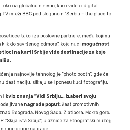
toku na globalnom nivou, kao i video i digital
j TV mreži BBC pod sloganom “Serbia – the place to
posetioce tako i za poslovne partnere, među kojima
na klik do savršenog odmora”, koja nudi
mogućnost
ioci na karti Srbije vide destinacije za koje
mišu.
ćenja najnovije tehnologije “photo booth”, gde će
nu destinaciju, slikaju se i ponesu kući fotografiju.
n i
kviz znanja “Vidi Srbiju… izaberi svoju
dodeljivane
nagrade poput
: šest promotivnih
znad Beograda, Novog Sada, Zlatibora, Mokre gore;
 ,”Skijališta Srbije”, ulaznice za Etnografski muzej;
 i mnoge druge nagrade.