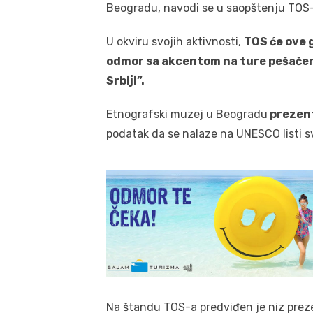
Beogradu, navodi se u saopštenju TOS-
U okviru svojih aktivnosti,
TOS će ove 
odmor sa akcentom na ture pešačenja
Srbiji”.
Etnografski muzej u Beogradu
prezent
podatak da se nalaze na UNESCO listi s
Na štandu TOS-a predviđen je niz prezen