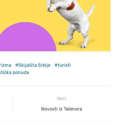
rizma
Skijalšta Srbije
turisti
stička ponuda
Next
Next
Novosti iz Telenora
post: