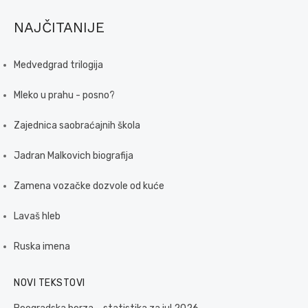
NAJČITANIJE
Medvedgrad trilogija
Mleko u prahu - posno?
Zajednica saobraćajnih škola
Jadran Malkovich biografija
Zamena vozačke dozvole od kuće
Lavaš hleb
Ruska imena
NOVI TEKSTOVI