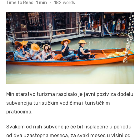
on
Time to Read:
1 min
-
182
words
Ministarstvo turizma raspisalo je javni poziv za dodelu
subvencija turističkim vodičima i turističkim
pratiocima.
Svakom od njih subvencije će biti isplaćene u periodu
od dva uzastopna meseca, za svaki mesec u visini od