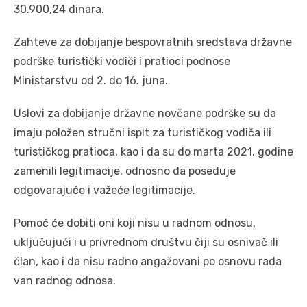
30.900,24 dinara.
Zahteve za dobijanje bespovratnih sredstava državne
podrške turistički vodiči i pratioci podnose
Ministarstvu od 2. do 16. juna.
Uslovi za dobijanje državne novčane podrške su da
imaju položen stručni ispit za turističkog vodiča ili
turističkog pratioca, kao i da su do marta 2021. godine
zamenili legitimacije, odnosno da poseduje
odgovarajuće i važeće legitimacije.
Pomoć će dobiti oni koji nisu u radnom odnosu,
uključujući i u privrednom društvu čiji su osnivač ili
član, kao i da nisu radno angažovani po osnovu rada
van radnog odnosa.