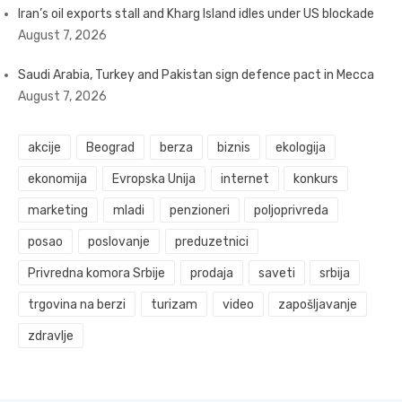
Iran’s oil exports stall and Kharg Island idles under US blockade
August 7, 2026
Saudi Arabia, Turkey and Pakistan sign defence pact in Mecca
August 7, 2026
akcije
Beograd
berza
biznis
ekologija
ekonomija
Evropska Unija
internet
konkurs
marketing
mladi
penzioneri
poljoprivreda
posao
poslovanje
preduzetnici
Privredna komora Srbije
prodaja
saveti
srbija
trgovina na berzi
turizam
video
zapošljavanje
zdravlje