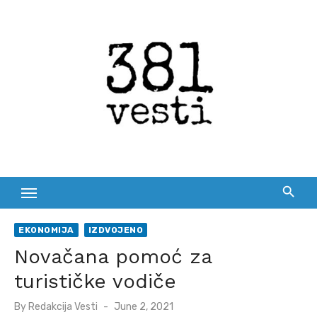
Skip
to
content
EKONOMIJA
IZDVOJENO
Novačana pomoć za
turističke vodiče
Posted
By
Redakcija Vesti
June 2, 2021