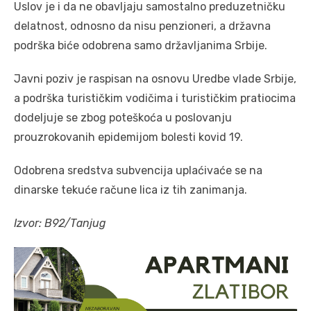
Uslov je i da ne obavljaju samostalno preduzetničku
delatnost, odnosno da nisu penzioneri, a državna
podrška biće odobrena samo državljanima Srbije.
Javni poziv je raspisan na osnovu Uredbe vlade Srbije,
a podrška turističkim vodičima i turističkim pratiocima
dodeljuje se zbog poteškoća u poslovanju
prouzrokovanih epidemijom bolesti kovid 19.
Odobrena sredstva subvencija uplaćivaće se na
dinarske tekuće račune lica iz tih zanimanja.
Izvor: B92/Tanjug