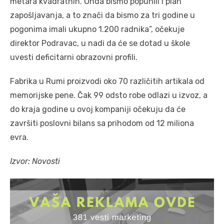
metara kvadratnih. Onda bismo popunili i plan
zapošljavanja, a to znači da bismo za tri godine u
pogonima imali ukupno 1.200 radnika”, očekuje
direktor Podravac, u nadi da će se dotad u škole
uvesti deficitarni obrazovni profili.
Fabrika u Rumi proizvodi oko 70 različitih artikala od
memorijske pene. Čak 99 odsto robe odlazi u izvoz, a
do kraja godine u ovoj kompaniji očekuju da će
završiti poslovni bilans sa prihodom od 12 miliona
evra.
Izvor: Novosti