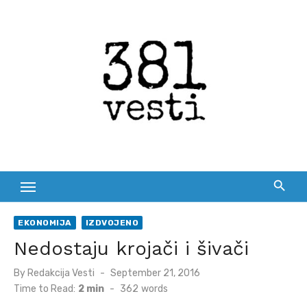
Skip
to
content
EKONOMIJA
IZDVOJENO
Nedostaju krojači i šivači
Posted
By
Redakcija Vesti
September 21, 2016
on
Time to Read:
2 min
-
362
words