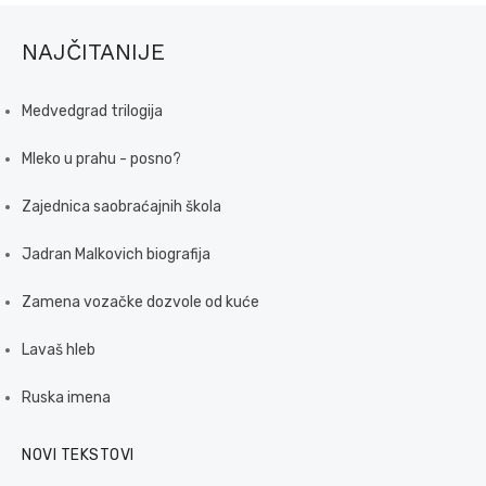
NAJČITANIJE
Medvedgrad trilogija
Mleko u prahu - posno?
Zajednica saobraćajnih škola
Jadran Malkovich biografija
Zamena vozačke dozvole od kuće
Lavaš hleb
Ruska imena
NOVI TEKSTOVI