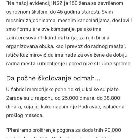
“Na našoj evidenciji NSZ je 180 žena sa završenom
osnovnom školom, do 45 godina starosti. Svim
mesnim zajednicama, mesnim kancelarijama, dostavili
smo formulare ove kompanije, pa ako ima
zainteresovanih kandidatkinja, za njih bi bila
organizovana obuka, kao i prevoz do radnog mesta”,
ističe Kazimirović da ima nade za ove žene da dobiju
radna mesta i uhlebljenje i pored niže stručne spreme.
Da počne školovanje odmah…
U fabrici memorijske pene ne kriju kolike su plate.
Zarade su u rasponu od 25.000 dinara, do 38.800
dinara, koja je, kako napominje Podravac, isplaćena
prošlog meseca.
“Planiramo proširenje pogona za dodatnih 90.000