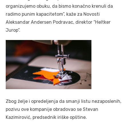
organizujemo obuku, da bismo konačno krenuli da
radimo punim kapacitetom”, kaže za Novosti
Aleksandar Andersen Podravac, direktor “Heltker
Jurop”.
Zbog želje i opredeljenja da smanji listu nezaposlenih,
pozivu ove kompanije obradovao se Stevan
Kazimirović, predsednik iriške opštine.