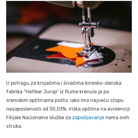
U potragu za krojačima i šivačima kinesko-danska
fabrika “Heltker Jurop” iz Rume krenula je po
sremskim opštinama pošto, iako ima najveću stopu
nezaposlenosti od 50,03%, iriška opština na evidenciji
Filijale Nacionalne službe za
zapošljavanje
nema ovih
struka.