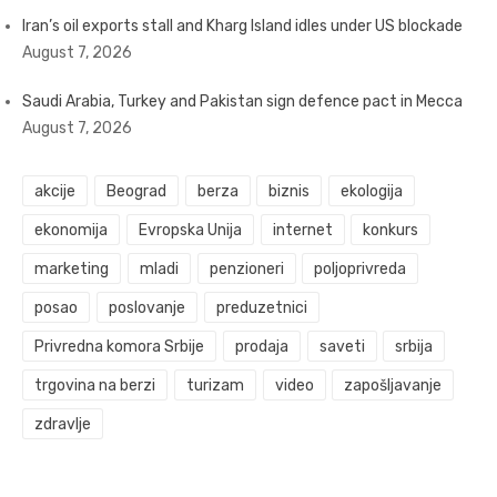
Iran’s oil exports stall and Kharg Island idles under US blockade
August 7, 2026
Saudi Arabia, Turkey and Pakistan sign defence pact in Mecca
August 7, 2026
akcije
Beograd
berza
biznis
ekologija
ekonomija
Evropska Unija
internet
konkurs
marketing
mladi
penzioneri
poljoprivreda
posao
poslovanje
preduzetnici
Privredna komora Srbije
prodaja
saveti
srbija
trgovina na berzi
turizam
video
zapošljavanje
zdravlje