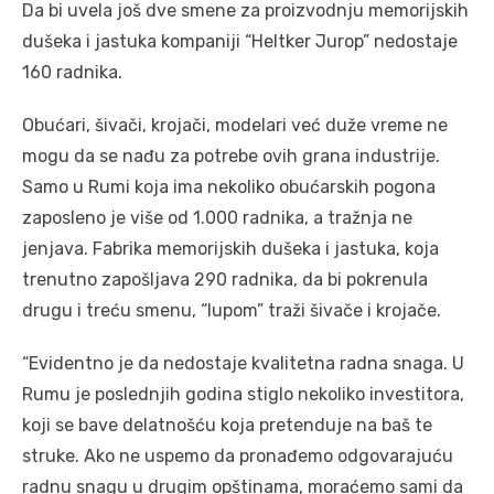
Da bi uvela još dve smene za proizvodnju memorijskih
dušeka i jastuka kompaniji “Heltker Jurop” nedostaje
160 radnika.
Obućari, šivači, krojači, modelari već duže vreme ne
mogu da se nađu za potrebe ovih grana industrije.
Samo u Rumi koja ima nekoliko obućarskih pogona
zaposleno je više od 1.000 radnika, a tražnja ne
jenjava. Fabrika memorijskih dušeka i jastuka, koja
trenutno zapošljava 290 radnika, da bi pokrenula
drugu i treću smenu, “lupom” traži šivače i krojače.
“Evidentno je da nedostaje kvalitetna radna snaga. U
Rumu je poslednjih godina stiglo nekoliko investitora,
koji se bave delatnošću koja pretenduje na baš te
struke. Ako ne uspemo da pronađemo odgovarajuću
radnu snagu u drugim opštinama, moraćemo sami da