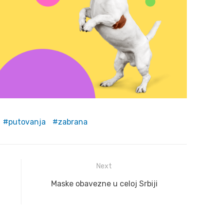
putovanja
zabrana
Next
Next
Maske obavezne u celoj Srbiji
post: