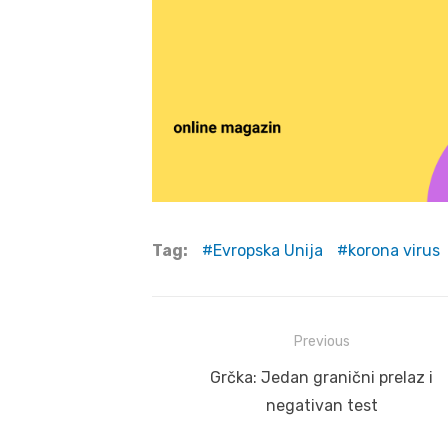
Tag:
Evropska Unija
korona virus
Post
Previous
navigation
Previous
Grčka: Jedan granični prelaz i
post:
negativan test