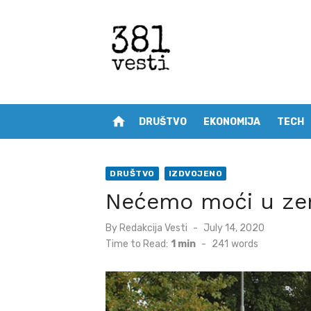
Skip
to
content
home
DRUŠTVO
EKONOMIJA
TECH
DRUŠTVO
IZDVOJENO
Nećemo moći u zem
Posted
By
Redakcija Vesti
July 14, 2020
on
Time to Read:
1 min
-
241
words