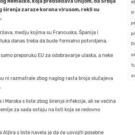
log Nemačke, koja predsedava Unijom, da Srbija
ek
g širenja zaraze korona virusom, rekli su
i
.
p
ržava, medju kojima su Francuska, Španija i
p
odluka danas treba da bude formalno potvrdjena.
P
s
a samo preporuku EU za odobravanje ulaska, a neke
t
zd
su ni razmatrale zbog naglog rasta broja slučajeva
.
i Maroka s liste zbog širenja infekcije, ali se većina
emlje za sada ostaju na listi koja se redovno
Alžira s liste navela je da će usvojiti posebne