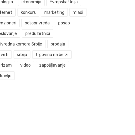
ologija
ekonomija
Evropska Unija
nternet
konkurs
marketing
mladi
enzioneri
poljoprivreda
posao
oslovanje
preduzetnici
rivredna komora Srbije
prodaja
aveti
srbija
trgovina na berzi
urizam
video
zapošljavanje
ravlje