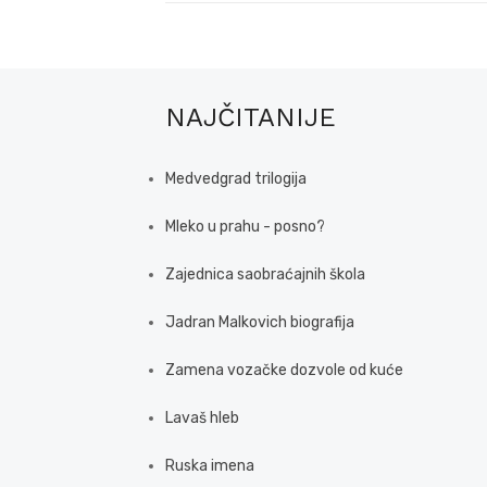
NAJČITANIJE
Medvedgrad trilogija
Mleko u prahu - posno?
Zajednica saobraćajnih škola
Jadran Malkovich biografija
Zamena vozačke dozvole od kuće
Lavaš hleb
Ruska imena