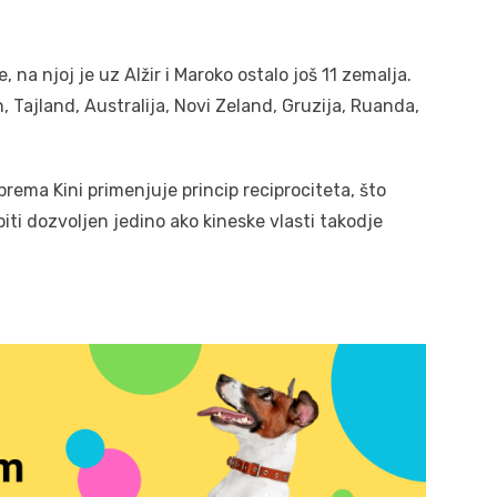
e, na njoj je uz Alžir i Maroko ostalo još 11 zemalja.
, Tajland, Australija, Novi Zeland, Gruzija, Ruanda,
 prema Kini primenjuje princip reciprociteta, što
biti dozvoljen jedino ako kineske vlasti takodje