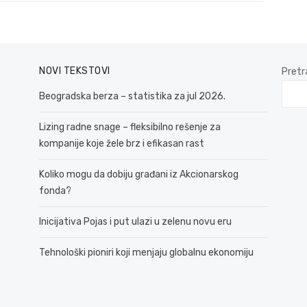
NOVI TEKSTOVI
Pretr
Beogradska berza – statistika za jul 2026.
Lizing radne snage – fleksibilno rešenje za
kompanije koje žele brz i efikasan rast
Koliko mogu da dobiju građani iz Akcionarskog
fonda?
Inicijativa Pojas i put ulazi u zelenu novu eru
Tehnološki pioniri koji menjaju globalnu ekonomiju