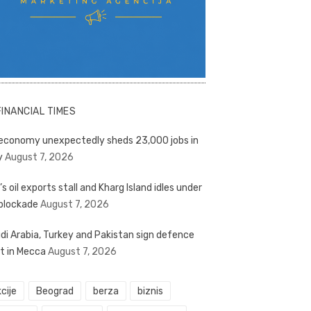
FINANCIAL TIMES
economy unexpectedly sheds 23,000 jobs in
y
August 7, 2026
’s oil exports stall and Kharg Island idles under
blockade
August 7, 2026
di Arabia, Turkey and Pakistan sign defence
t in Mecca
August 7, 2026
cije
Beograd
berza
biznis