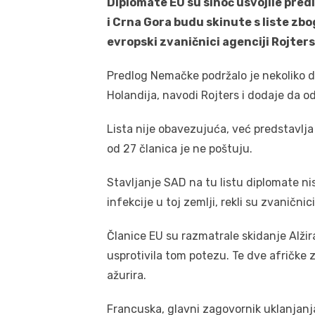
Diplomate EU su sinoć usvojile pred
i Crna Gora budu skinute s liste zbo
evropski zvaničnici agenciji Rojters
Predlog Nemačke podržalo je nekoliko d
Holandija, navodi Rojters i dodaje da 
Lista nije obavezujuća, već predstavlj
od 27 članica je ne poštuju.
Stavljanje SAD na tu listu diplomate ni
infekcije u toj zemlji, rekli su zvaničnici
Članice EU su razmatrale skidanje Alžira 
usprotivila tom potezu. Te dve afričke z
ažurira.
Francuska, glavni zagovornik uklanjanja 