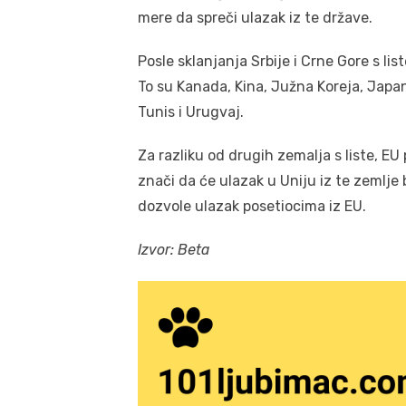
mere da spreči ulazak iz te države.
Posle sklanjanja Srbije i Crne Gore s list
To su Kanada, Kina, Južna Koreja, Japan
Tunis i Urugvaj.
Za razliku od drugih zemalja s liste, EU
znači da će ulazak u Uniju iz te zemlje 
dozvole ulazak posetiocima iz EU.
Izvor: Beta