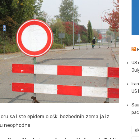
US 
Jul
Iran
US 
Sau
pac
Goru sa liste epidemiološki bezbednih zemalja iz
isu neophodna.
ak