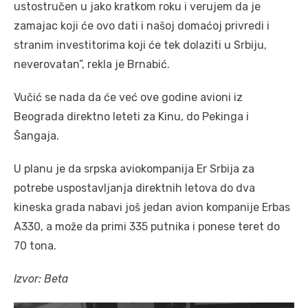
ustostručen u jako kratkom roku i verujem da je
zamajac koji će ovo dati i našoj domaćoj privredi i
stranim investitorima koji će tek dolaziti u Srbiju,
neverovatan”, rekla je Brnabić.
Vučić se nada da će već ove godine avioni iz
Beograda direktno leteti za Kinu, do Pekinga i
Šangaja.
U planu je da srpska aviokompanija Er Srbija za
potrebe uspostavljanja direktnih letova do dva
kineska grada nabavi još jedan avion kompanije Erbas
A330, a može da primi 335 putnika i ponese teret do
70 tona.
Izvor: Beta