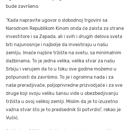
bude završeno.
“Kada napravite ugovor o slobodnoj trgovini sa
Narodnom Republikom Kinom onda će zaista za strane
investitore i sa Zapada, ali i svih i drugih delova sveta
biti najunosnije i najbolje da investiraju u našu
zemlju. Imaće najšire tržište na svetu, sa minimalnim
dažbinama. To je jedna velika, velika stvar za našu
Srbiju i verujem da to u toku ove godine možemo u
potpunosti da završimo. To je i ogromna nada i za
naše preradjivače, poljoprivredne prizvodjače i za sve
druge koji svoju veliku šansu vide u obezbedjivanju
tržišta u ovoj velikoj zemlji. Mislim da je to izuzetno
važna stvar što je to predsednik Si potvrdio”, rekao je
Vučić.