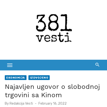
Skip
to
content
EKONOMIJA
IZDVOJENO
Najavljen ugovor o slobodnoj
trgovini sa Kinom
Posted
By
Redakcija Vesti
February 16, 2022