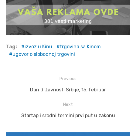
Tag:
izvoz u Kinu
trgovina sa Kinom
ugovor o slobodnoj trgovini
Post
Previous
navigation
Previous
Dan državnosti Srbije, 15. februar
post:
Next
Next
Startap i srodni termini prvi put u zakonu
post: