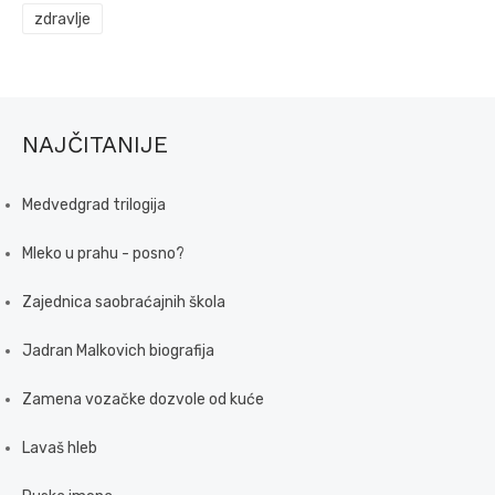
zdravlje
NAJČITANIJE
Medvedgrad trilogija
Mleko u prahu - posno?
Zajednica saobraćajnih škola
Jadran Malkovich biografija
Zamena vozačke dozvole od kuće
Lavaš hleb