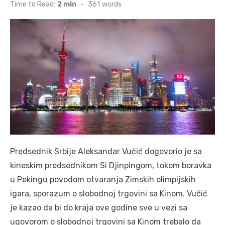
on
Time to Read:
2 min
-
361
words
Predsednik Srbije Aleksandar Vučić dogovorio je sa
kineskim predsednikom Si Djinpingom, tokom boravka
u Pekingu povodom otvaranja Zimskih olimpijskih
igara, sporazum o slobodnoj trgovini sa Kinom. Vučić
je kazao da bi do kraja ove godine sve u vezi sa
ugovorom o slobodnoj trgovini sa Kinom trebalo da