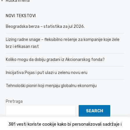
Ruska imena
NOVI TEKSTOVI
Beogradska berza – statistika za jul 2026.
Lizing radne snage – fleksibilno rešenje za kompanije koje žele
brz i efikasan rast
Koliko mogu da dobiju građani iz Akcionarskog fonda?
Inicijativa Pojas i put ulazi u zelenu novu eru
Tehnološki pioniri koji menjaju globalnu ekonomiju
Pretraga
SEARCH
381 vesti koriste cookije kako bi personalizovali sadržaje i