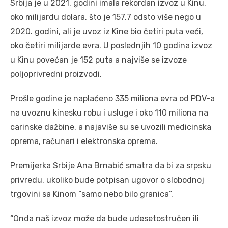
Srbija je u 2021. godini imala rekordan izvoz u Kinu,
oko milijardu dolara, što je 157,7 odsto više nego u
2020. godini, ali je uvoz iz Kine bio četiri puta veći,
oko četiri milijarde evra. U poslednjih 10 godina izvoz
u Kinu povećan je 152 puta a najviše se izvoze
poljoprivredni proizvodi.
Prošle godine je naplaćeno 335 miliona evra od PDV-a
na uvoznu kinesku robu i usluge i oko 110 miliona na
carinske dažbine, a najaviše su se uvozili medicinska
oprema, računari i elektronska oprema.
Premijerka Srbije Ana Brnabić smatra da bi za srpsku
privredu, ukoliko bude potpisan ugovor o slobodnoj
trgovini sa Kinom “samo nebo bilo granica”.
“Onda naš izvoz može da bude udesetostručen ili