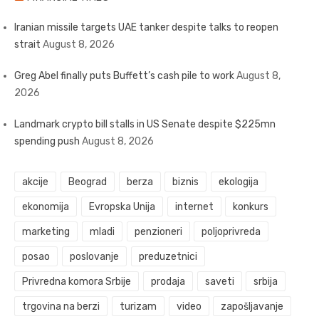
Iranian missile targets UAE tanker despite talks to reopen
strait
August 8, 2026
Greg Abel finally puts Buffett’s cash pile to work
August 8,
2026
Landmark crypto bill stalls in US Senate despite $225mn
spending push
August 8, 2026
akcije
Beograd
berza
biznis
ekologija
ekonomija
Evropska Unija
internet
konkurs
marketing
mladi
penzioneri
poljoprivreda
posao
poslovanje
preduzetnici
Privredna komora Srbije
prodaja
saveti
srbija
trgovina na berzi
turizam
video
zapošljavanje