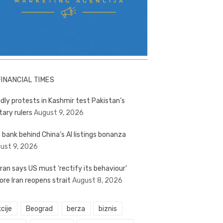
FINANCIAL TIMES
dly protests in Kashmir test Pakistan’s
tary rulers
August 9, 2026
 bank behind China’s AI listings bonanza
ust 9, 2026
ran says US must ‘rectify its behaviour’
ore Iran reopens strait
August 8, 2026
cije
Beograd
berza
biznis