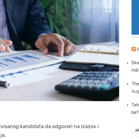
Dea
mili
The
Aug
Teh
bef
visanog kandidata da odgovori na izazov i
ak
ja.