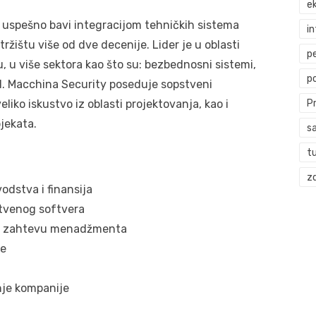
ek
 uspešno bavi integracijom tehničkih sistema
i
ištu više od dve decenije. Lider je u oblasti
p
nu, u više sektora kao što su: bezbednosni sistemi,
p
 sl. Macchina Security poseduje sopstveni
P
eliko iskustvo iz oblasti projektovanja, kao i
jekata.
s
t
zd
odstva i finansija
tvenog softvera
 po zahtevu menadžmenta
je
nje kompanije