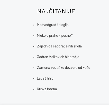
NAJČITANIJE
Medvedgrad trilogija
Mleko u prahu - posno?
Zajednica saobraćajnih škola
Jadran Malkovich biografija
Zamena vozačke dozvole od kuće
Lavaš hleb
Ruska imena