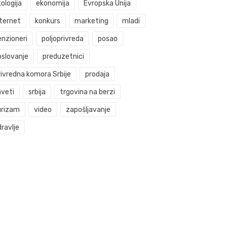
ologija
ekonomija
Evropska Unija
nternet
konkurs
marketing
mladi
enzioneri
poljoprivreda
posao
oslovanje
preduzetnici
rivredna komora Srbije
prodaja
aveti
srbija
trgovina na berzi
urizam
video
zapošljavanje
ravlje