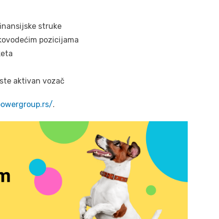
inansijske struke
ukovodećim pozicijama
keta
 ste aktivan vozač
powergroup.rs/
.