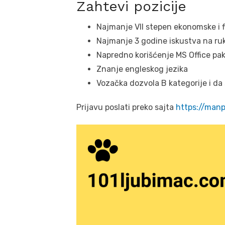
Zahtevi pozicije
Najmanje VII stepen ekonomske i f
Najmanje 3 godine iskustva na r
Napredno korišćenje MS Office pa
Znanje engleskog jezika
Vozačka dozvola B kategorije i da
Prijavu poslati preko sajta
https://man