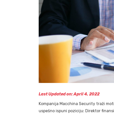
Last Updated on: April 4, 2022
Kompanija Macchina Security traži moti
uspešno ispuni poziciju: Direktor finansi