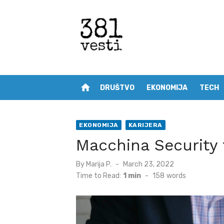
Skip
to
content
home
DRUŠTVO
EKONOMIJA
TECH
EKONOMIJA
KARIJERA
Macchina Security t
Posted
By
Marija P.
March 23, 2022
on
Time to Read:
1 min
-
158
words