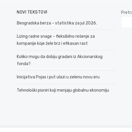
NOVI TEKSTOVI
Pretr
Beogradska berza – statistika za jul 2026.
Lizing radne snage – fleksibilno rešenje za
kompanije koje žele brz i efikasan rast
Koliko mogu da dobiju građani iz Akcionarskog
fonda?
Inicijativa Pojas i put ulazi u zelenu novu eru
Tehnološki pioniri koji menjaju globalnu ekonomiju