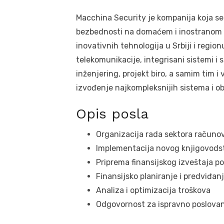
Macchina Security je kompanija koja se
bezbednosti na domaćem i inostranom trž
inovativnih tehnologija u Srbiji i regio
telekomunikacije, integrisani sistemi i
inženjering, projekt biro, a samim tim i v
izvođenje najkompleksnijih sistema i ob
Opis posla
Organizacija rada sektora računov
Implementacija novog knjigovods
Priprema finansijskog izveštaja
Finansijsko planiranje i predviđan
Analiza i optimizacija troškova
Odgovornost za ispravno poslova