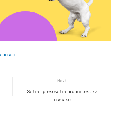
a posao
Next
Next
Sutra i prekosutra probni test za
post:
osmake