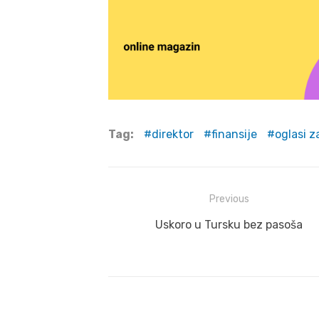
Tag:
direktor
finansije
oglasi z
Post
Previous
navigation
Previous
Uskoro u Tursku bez pasoša
post: