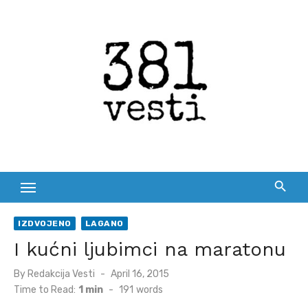
Skip
to
content
IZDVOJENO
LAGANO
I kućni ljubimci na maratonu
Posted
By
Redakcija Vesti
April 16, 2015
on
Time to Read:
1 min
-
191
words