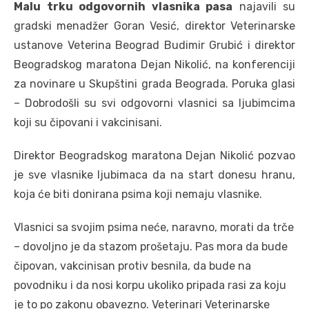
Malu trku odgovornih vlasnika pasa
najavili su
gradski menadžer Goran Vesić, direktor Veterinarske
ustanove Veterina Beograd Budimir Grubić i direktor
Beogradskog maratona Dejan Nikolić, na konferenciji
za novinare u Skupštini grada Beograda. Poruka glasi
– Dobrodošli su svi odgovorni vlasnici sa ljubimcima
koji su čipovani i vakcinisani.
Direktor Beogradskog maratona Dejan Nikolić pozvao
je sve vlasnike ljubimaca da na start donesu hranu,
koja će biti donirana psima koji nemaju vlasnike.
Vlasnici sa svojim psima neće, naravno, morati da trče
– dovoljno je da stazom prošetaju. Pas mora da bude
čipovan, vakcinisan protiv besnila, da bude na
povodniku i da nosi korpu ukoliko pripada rasi za koju
je to po zakonu obavezno. Veterinari Veterinarske