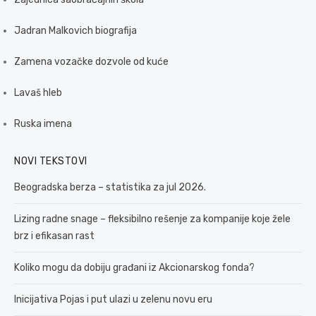
Jadran Malkovich biografija
Zamena vozačke dozvole od kuće
Lavaš hleb
Ruska imena
NOVI TEKSTOVI
Beogradska berza – statistika za jul 2026.
Lizing radne snage – fleksibilno rešenje za kompanije koje žele
brz i efikasan rast
Koliko mogu da dobiju građani iz Akcionarskog fonda?
Inicijativa Pojas i put ulazi u zelenu novu eru