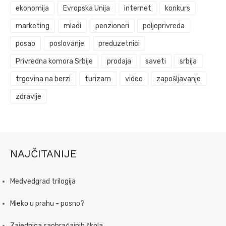
ekonomija
Evropska Unija
internet
konkurs
marketing
mladi
penzioneri
poljoprivreda
posao
poslovanje
preduzetnici
Privredna komora Srbije
prodaja
saveti
srbija
trgovina na berzi
turizam
video
zapošljavanje
zdravlje
NAJČITANIJE
Medvedgrad trilogija
Mleko u prahu - posno?
Zajednica saobraćajnih škola