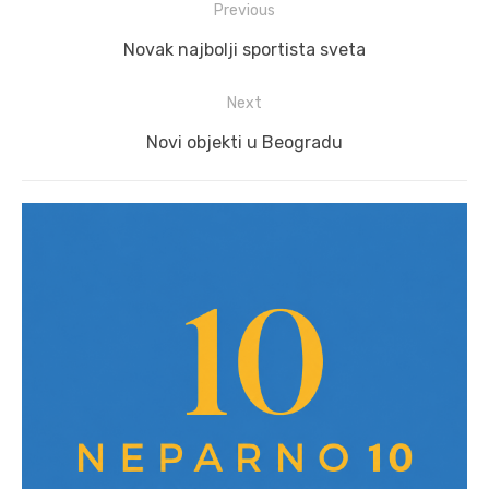
Post
Previous
navigation
Previous
Novak najbolji sportista sveta
post:
Next
Next
Novi objekti u Beogradu
post: