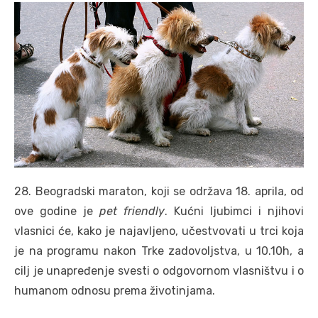
28. Beogradski maraton, koji se održava 18. aprila, od
ove godine je
pet friendly
. Kućni ljubimci i njihovi
vlasnici će, kako je najavljeno, učestvovati u trci koja
je na programu nakon Trke zadovoljstva, u 10.10h, a
cilj je unapređenje svesti o odgovornom vlasništvu i o
humanom odnosu prema životinjama.