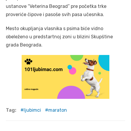
ustanove “Veterina Beograd” pre početka trke
proveriće čipove i pasoše svih pasa učesnika.
Mesto okupljanja vlasnika s psima biće vidno
obeleženo u predstartnoj zoni u blizini Skupštine
grada Beograda.
Tag:
ljubimci
maraton