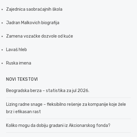
Zajednica saobraćajnih škola
Jadran Malkovich biografija
Zamena vozačke dozvole od kuće
Lavaš hleb
Ruska imena
NOVI TEKSTOVI
Beogradska berza – statistika za jul 2026.
Lizing radne snage – fleksibilno rešenje za kompanije koje žele
brz i efikasan rast
Koliko mogu da dobiju građani iz Akcionarskog fonda?