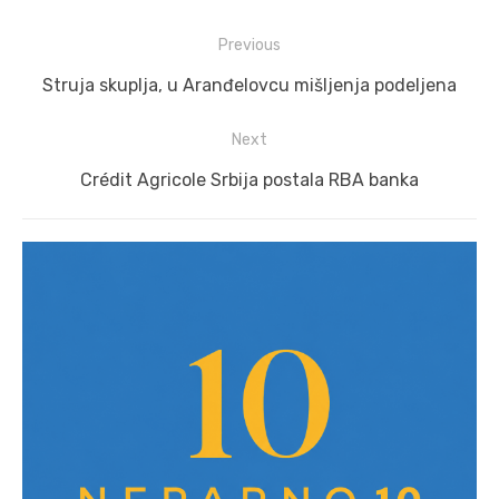
Post
Previous
navigation
Previous
Struja skuplja, u Aranđelovcu mišljenja podeljena
post:
Next
Next
Crédit Agricole Srbija postala RBA banka
post: