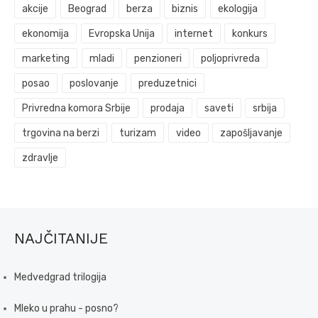
akcije
Beograd
berza
biznis
ekologija
ekonomija
Evropska Unija
internet
konkurs
marketing
mladi
penzioneri
poljoprivreda
posao
poslovanje
preduzetnici
Privredna komora Srbije
prodaja
saveti
srbija
trgovina na berzi
turizam
video
zapošljavanje
zdravlje
NAJČITANIJE
Medvedgrad trilogija
Mleko u prahu - posno?