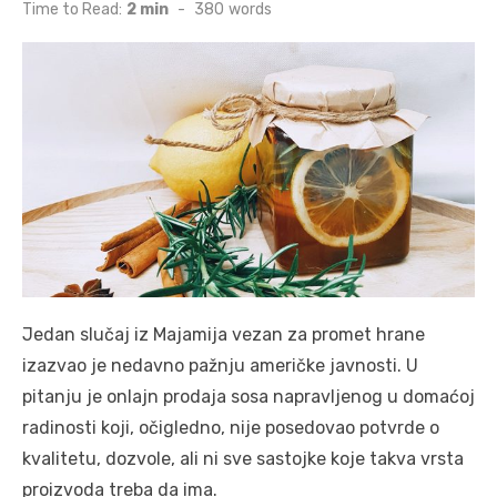
on
Time to Read:
2 min
-
380
words
Jedan slučaj iz Majamija vezan za promet hrane
izazvao je nedavno pažnju američke javnosti. U
pitanju je onlajn prodaja sosa napravljenog u domaćoj
radinosti koji, očigledno, nije posedovao potvrde o
kvalitetu, dozvole, ali ni sve sastojke koje takva vrsta
proizvoda treba da ima.