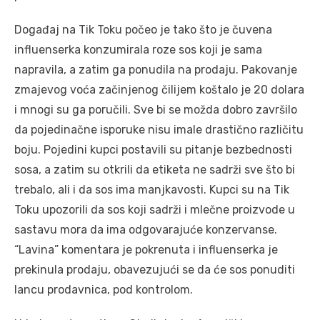
Događaj na Tik Toku počeo je tako što je čuvena
influenserka konzumirala roze sos koji je sama
napravila, a zatim ga ponudila na prodaju. Pakovanje
zmajevog voća začinjenog čilijem koštalo je 20 dolara
i mnogi su ga poručili. Sve bi se možda dobro završilo
da pojedinačne isporuke nisu imale drastično različitu
boju. Pojedini kupci postavili su pitanje bezbednosti
sosa, a zatim su otkrili da etiketa ne sadrži sve što bi
trebalo, ali i da sos ima manjkavosti. Kupci su na Tik
Toku upozorili da sos koji sadrži i mlečne proizvode u
sastavu mora da ima odgovarajuće konzervanse.
“Lavina” komentara je pokrenuta i influenserka je
prekinula prodaju, obavezujući se da će sos ponuditi
lancu prodavnica, pod kontrolom.