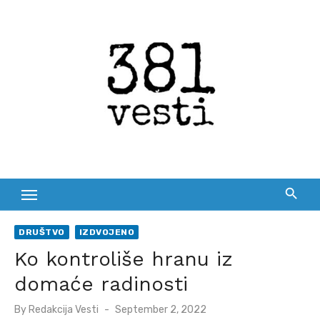
Skip
to
content
DRUŠTVO
IZDVOJENO
Ko kontroliše hranu iz
domaće radinosti
Posted
By
Redakcija Vesti
September 2, 2022